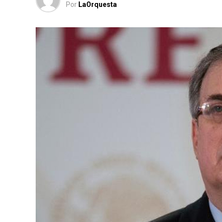
Por
LaOrquesta