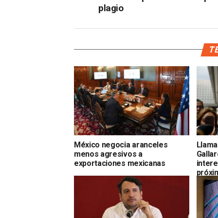
plagio
TE
México negocia aranceles
Llama
menos agresivos a
Gallar
exportaciones mexicanas
intere
próxi