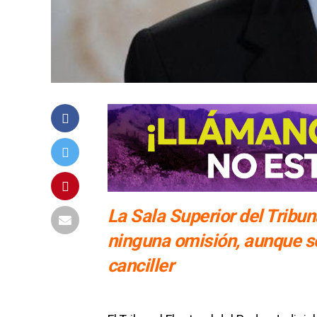
La Sala Superior del Tribu
ninguna omisión, aunque so
canciller