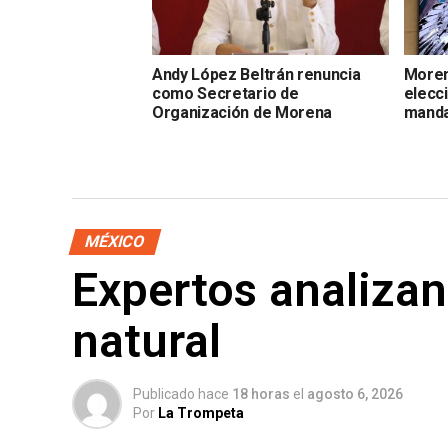
Andy López Beltrán renuncia
Moren
como Secretario de
elecci
Organización de Morena
manda
MÉXICO
Expertos analizan
natural
Publicado hace
18 horas
el
agosto 6, 2026
Por
La Trompeta