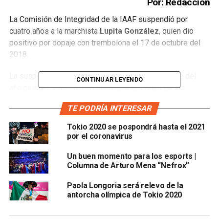
Por: Redacción
La Comisión de Integridad de la IAAF suspendió por
cuatro años a la marchista
Lupita González
, quien dio
positivo por dopaje con trembolona el 17 de octubre del
2018.
La suspensión correrá a partir del 16 de noviembre del
CONTINUAR LEYENDO
año pasado, y así, la marchista quedará fuera de los
eventos de este cierre de ciclo, como los
Juegos
TE PODRÍA INTERESAR
Panamericanos de Lima 2019, el Campeonato Mundial
de Qatar 2019 y los Juegos Olímpicos de Tokio 2020
.
Tokio 2020 se pospondrá hasta el 2021
por el coronavirus
Además, se dio a conocer que la decisión que se ha
Un buen momento para los esports |
tomado puede ser apelable, por lo que Lupita González
Columna de Arturo Mena “Nefrox”
aún puede pelear dicha determinación
Paola Longoria será relevo de la
antorcha olímpica de Tokio 2020