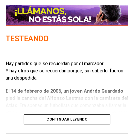
Con información de:
Milenio
ARTÍCULOS RELACIONADOS:
LUPITA GONZÁLEZ
TOKIO 2020
TREMBOLONA
TESTEANDO
SIGUIENTE
¡Simplemente gracias! | Columna de Arturo Mena
“Nefrox”
NO TE PIERDAS
Hay partidos que se recuerdan por el marcador.
Shocker | Columna de Los Coliseinos
Y hay otros que se recuerdan porque, sin saberlo, fueron
una despedida.
El
14 de febrero de 2006, un joven Andrés Guardado
pisó la cancha del Alfonso Lastras con la camiseta del
Atlas
. Era apenas un futbolista que comenzaba a llamar la
atención, uno de esos talentos que prometían mucho, pero
que todavía no cargaban con el peso de las expectativas.
CONTINUAR LEYENDO
Meses después estaba jugando en Europa y aquella