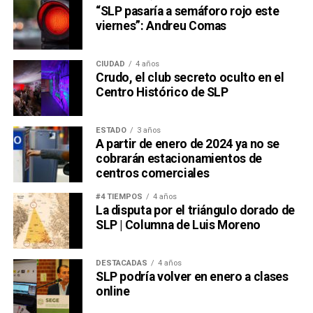
“SLP pasaría a semáforo rojo este
gloria deportiva.
Habrá nuevas generaciones en la
viernes”: Andreu Comas
cancha que no vivieron la guerra, pero que cargarán
con su peso sin buscarlo
.
CIUDAD
4 años
Crudo, el club secreto oculto en el
Borges tenía razón: son dos calvos peleándose por un
Centro Histórico de SLP
peine. Lo que el escritor no sabía, y seguramente no
hubiera querido saber considerando cuánto odiaba al
futbol, es que
ese peine hoy tiene la forma de un
ESTADO
3 años
A partir de enero de 2024 ya no se
boleto a la Final del domingo
.
cobrarán estacionamientos de
centros comerciales
También lee:
El Futbol Une al Mundo: Crónica de un Japón
vs Túnez
#4 TIEMPOS
4 años
La disputa por el triángulo dorado de
SLP | Columna de Luis Moreno
DESTACADAS
4 años
SLP podría volver en enero a clases
online