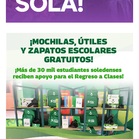
de 1978, recurrió al futbol para buscar la alegría que
la actualidad nacional le quitaba
. El ídolo ya no iba a ser Mario Alberto Kempes como en
ese torneo ni mucho menos Videla o Galtieri. El héroe
albiceleste respondía al nombre de
Diego Armando
Maradona.
El 22 de junio de 1986, Cuartos de Final del Mundial de
México 86.
En el Estadio Azteca, ‘El 10’ metió dos
goles contra Inglaterra que explican más sobre