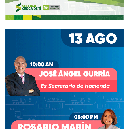
Argentina que cualquier libro de historia
. El primero fue
la mítica “
Mano de Dios
“. Diego saltó a disputar un balón
con el portero Peter Shilton, y ante su falta de estatura,
estiró la mano para acabar empujando la pelota a la red… el
árbitro lo dio por bueno.
El segundo, en el que gambeteó a cinco ingleses en 11
segundos, fue una obra maestra catalogada como
“El Gol
del Siglo”
. Ganaron 2-1. En un solo día,
el ‘Pelusa’ se
despachó dos de los tantos más icónicos en la
historia del futbol
, pero esos goles significaban mucho
más que el pase a Semifinales.
En su autobiografía, Maradona lo escribió sin tapujos:
“Aunque habíamos dicho antes del partido que el fútbol no
tenía nada que ver con la guerra de las Malvinas, sabíamos
que habían matado a muchos chicos argentinos ahí.
Los
mataron como pajaritos. Y eso era la revancha”.
Roberto Perfumo, ex jugador argentino, fue más claro