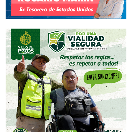
todavía: “
En 1986, ganarle a Inglaterra era suficiente.
Ganar el Mundial era secundario para nosotros
.
Ganarle a Inglaterra era nuestro verdadero objetivo.”
La herida no se cerró en 1986, pero tampoco en 1998,
cuando argentinos e ingleses se citaron en Octavos de
Final del Mundial de Francia. Un primer tiempo trepidante
que acabó 2 por 2 tras un golazo de
Michael Owen
y un
icónico tanto de
Javier Zanetti
tras un tiro libre. La
segunda mitad quedaría marcada por
la expulsión del
entonces joven David Beckham por una patada al
‘Cholo’ Simeone que convertiría al ‘Spice Boy’ en
villano nacional por un buen rato
. Los sudamericanos
se acabarían imponiendo en penales.
El asunto menos se calmó en 2002, cuando en Corea-
Japón, el mismo
Beckham cobró el penal que eliminó a
Argentina en la Fase de Grupos
. Los de Marcelo Bielsa
se fueron a las primeras de cambio de un Mundial al que