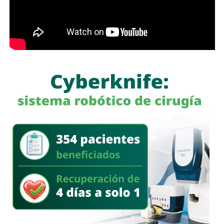
la invasión como una apuesta desesperada:
necesitaba una causa nacional que enterrara la crisis
También lee:
El padre de todos los clásicos | Columna de
económica y los crímenes que el régimen acumulaba
.
Arturo Mena “Nefrox”
La apuesta salió mal.
Los soldados que enviaron a las islas eran en su
mayoría reclutas de 18 y 19 años
, muchos de provincias
tropicales del norte argentino,
sin entrenamiento para el
frío ni equipamiento suficiente
. Llegaron al invierno con
ropa inadecuada, mal alimentados, a veces abandonados
por sus propios oficiales que dormían en casas mientras
los reclutas se congelaban en trincheras.
Frente a ellos,
un ejército profesional que recorrió
13,000 kilómetros
para recuperar unas islas donde vivían
menos de dos mil personas.
El 2 de mayo de 1982,
el submarino británico HMS
Conqueror hundió al crucero ARA General Belgrano