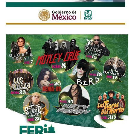
cuando navegaba fuera de la zona de exclusión declarada
por Gran Bretaña.
Murieron 323 marinos argentinos
. Fue
el día más sangriento de la guerra y también su punto de
no retorno:
la flota sudamericana se retiró a sus
puertos y no volvió a salir
. Lo que quedaba de la guerra
se disputaría en tierra, con pibes que no sabían bien por
qué estaban ahí, contra soldados que sí.
El poeta Jorge Luis Borges, de ascendencia parcialmente
británica, lo vio desde Buenos Aires y dictaminó con su
ironía característica: “La guerra de las Malvinas es una
pelea entre dos calvos por un peine.” Tres años después
escribió el poema “Juan López y John Ward”, sobre dos
soldados ficticios (uno por bando) que mueren en las islas
sin haber cruzado una sola palabra. Los llamó víctimas de
“unas islas demasiado famosas.”
Al final, murieron 649 soldados argentinos y 285
británicos.
Argentina se rindió el 14 de junio de 1982
. El