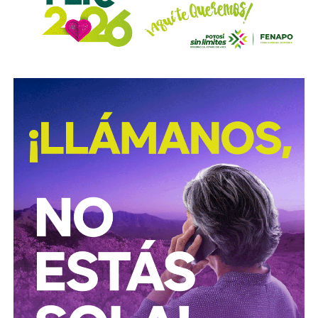
Mundial de España comenzó al día siguiente. No hubo
pausa. No hubo luto colectivo.
Hubo futbol
.
El caso de Osvaldo Ardiles relató el conflicto como
ningún otro
. Jugador del Tottenham Hotspur, el día
después de la invasión jugó la semifinal de la Copa FA
contra el Leicester City: la afición rival lo abucheó en cada
toque del balón.
En las Falkland,
su primo José Ardiles se
desempeñaba como piloto de caza, y acabó muriendo
en combate
sobre las islas semanas después. Fue el
primer piloto argentino en caer en la guerra. Ossie dejó
Inglaterra sin saber cuándo volvería, pero sería el primer
reflejo de
la relación directa que tendría la pelota con
las secuelas de las Malvinas.
La derrota en la guerra fue devastadora para un
pueblo que, similar a lo que aconteció en el Mundial