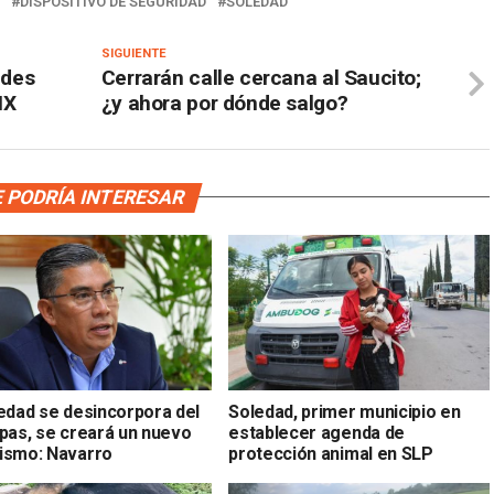
DISPOSITIVO DE SEGURIDAD
SOLEDAD
SIGUIENTE
ldes
Cerrarán calle cercana al Saucito;
MX
¿y ahora por dónde salgo?
 PODRÍA INTERESAR
ledad se desincorpora del
Soledad, primer municipio en
apas, se creará un nuevo
establecer agenda de
ismo: Navarro
protección animal en SLP