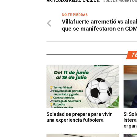
ARTÍCULOS RELACIONADOS:
DÍA DE MUERTOS
NO TE PIERDAS
Villafuerte arremetió vs alca
que se manifestaron en CD
TE
Soledad se prepara para vivir
Si So
una experiencia futbolera
Inter
organ