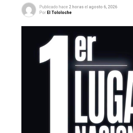
Publicado hace
2 horas
el
agosto 6, 2026
Por
El Tololoche