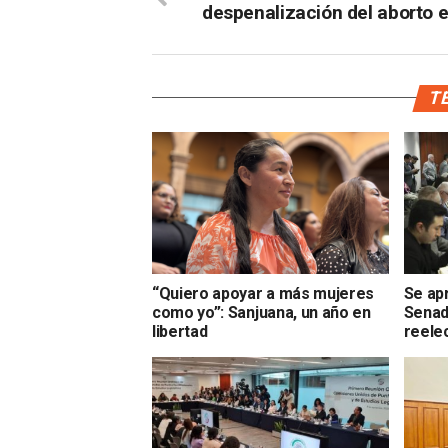
despenalización del aborto 
TE
“Quiero apoyar a más mujeres
Se ap
como yo”: Sanjuana, un año en
Senad
libertad
reele