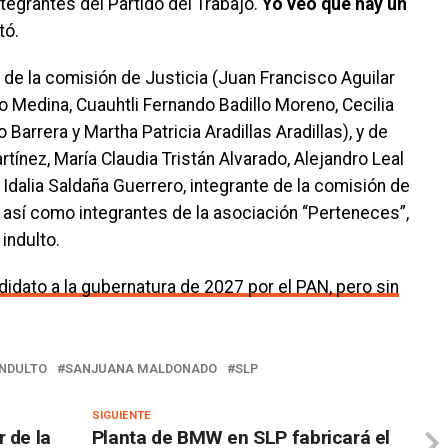
ntegrantes del Partido del Trabajo.
Yo veo que hay un
tó.
 de la comisión de Justicia (Juan Francisco Aguilar
Medina, Cuauhtli Fernando Badillo Moreno, Cecilia
arrera y Martha Patricia Aradillas Aradillas), y de
ínez, María Claudia Tristán Alvarado, Alejandro Leal
dalia Saldaña Guerrero, integrante de la comisión de
así como integrantes de la asociación “Perteneces”,
indulto.
didato a la gubernatura de 2027 por el PAN, pero sin
INDULTO
SANJUANA MALDONADO
SLP
SIGUIENTE
 de la
Planta de BMW en SLP fabricará el