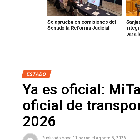
Se aprueba en comisiones del
Sanju
Senado la Reforma Judicial
integr
para 
ESTADO
Ya es oficial: MiT
oficial de transpo
2026
Publicado hace
11 horas
el
agosto 5, 2026