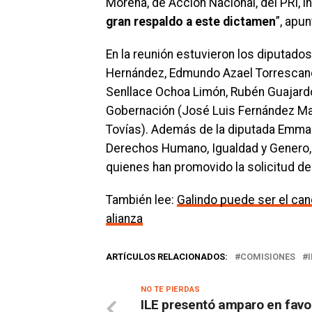
Morena, de Acción Nacional, del PRI, i
gran respaldo a este dictamen
”, apun
En la reunión estuvieron los diputados
Hernández, Edmundo Azael Torrescano 
Senllace Ochoa Limón, Rubén Guajardo B
Gobernación (José Luis Fernández Mart
Tovías). Además de la diputada Emma I
Derechos Humano, Igualdad y Genero, 
quienes han promovido la solicitud de 
También lee:
Galindo puede ser el can
alianza
ARTÍCULOS RELACIONADOS:
COMISIONES
NO TE PIERDAS
ILE presentó amparo en favor