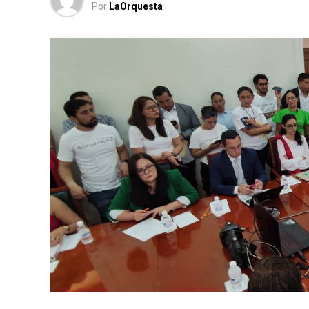
Por
LaOrquesta