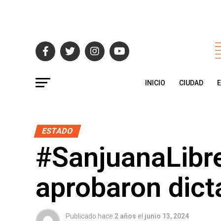
INICIO
CIUDAD
ESTADO
#SanjuanaLibr
aprobaron dict
Publicado hace
2 años
el
junio 13, 2024