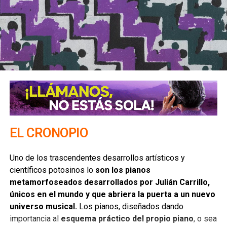
Guadalupe Acosta Naranjo y lo regresaron con patada en
las de sentarse.
Mi amiga y diputada federal,
Lupita Almaguer
hizo lo
propio sin resultados exitosos, lo mismo que la alcaldesa
de Villa de Reyes,
Erika Briones
a quien tampoco le fue
bien, e incluso al pedirlo juntas también encontraron
negativa. El PRD es una incógnita sin despejar.
En fin, ya no entraré en mayores detalles porque los iré
desmenuzando por entregas, pero es importante poner en
EL CRONOPIO
el tablero dos piezas clave para la elección se quiera o no:
La bendición y el tamaño de la misma del presidente
Uno de los trascendentes desarrollos artísticos y
López Obrador, y el alcance de la mano de Juan
científicos potosinos lo
son los pianos
Manuel Carreras
.
metamorfoseados desarrollados por Julián Carrillo,
únicos en el mundo y que abriera la puerta a un nuevo
En una lectura política simple, lo que interesa al presidente
universo musical.
Los pianos, diseñados dando
en una elección intermedia como la que viene es
importancia al
esquema práctico del propio piano
, o sea
mantener la mayoría en la Cámara de Diputados
y –