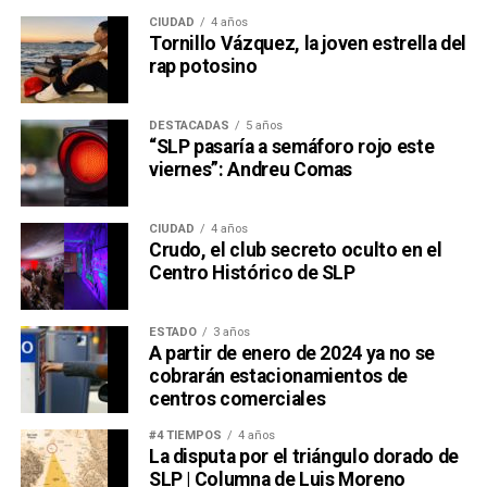
SIGUIENTE
CIUDAD
4 años
SLP la rompió… en violencia familiar; registró más
Tornillo Vázquez, la joven estrella del
de 7 mil casos en 2019
rap potosino
NO TE PIERDAS
Civiles fueron las víctimas de la emboscada a
DESTACADAS
5 años
policías en Arriaga
“SLP pasaría a semáforo rojo este
viernes”: Andreu Comas
CIUDAD
4 años
Crudo, el club secreto oculto en el
Centro Histórico de SLP
ESTADO
3 años
A partir de enero de 2024 ya no se
cobrarán estacionamientos de
centros comerciales
#4 TIEMPOS
4 años
La disputa por el triángulo dorado de
SLP | Columna de Luis Moreno