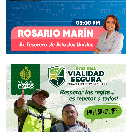
consagrada también en la
Corte Interamericana de los
Derechos Humanos
. Lean sobre el Sistema de
Protección Dual y el estándar de la Malicia Efectiva que
ustedes ven en cada nota u opinión contraria a sus
voluntades.
Les aseguro que hay términos y sentencias que ustedes
no conocen pero ni por equivocación. Por favor no tomen
de rehén de sus caprichos al gremio periodístico potosino
para satisfacer su necesidad de aprobación post-
berrinche.
Ya dejen la narrativa de víctimas, y por último,
si a su jefe
de prensa le tienen prohibido hablar con los medios
críticos ¿para qué demonios lo quieren?
Si no les
puede resolver en menos de 24 horas la aclaración de una
nota equivocada
¿para qué lo quieren?
Si no son
capaces de solicitar el derecho de réplica como lo marca
la Ley antes de emprender una campaña de descrédito