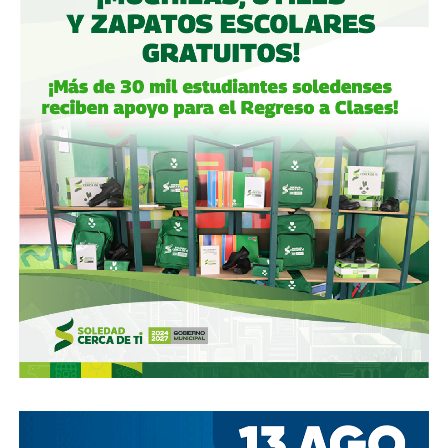
garantizaban el control de la aeroportuaria y luego
concretó una oferta pública con la que en julio de 2021,
alcanzó el 30.1% de participación económica, suficiente
para mantener el control hasta que lo vendieron a la
francesa Vinci Airports en 2022 (El Economista, dic. 2020
y jul. 2021; Folleto Informativo Definitivo, Bolsa Mexicana
de Valores, may. 2021).
Si bien todos estos empresarios se han aliado en otras
ocasiones (
en 2017 ganaron la licitación para construir
el ahora cancelado Aeropuerto de Texcoco
),
cuando
se otorgó la concesión para la administración de El
Realito, ni Slim ni Martínez ni los copresidentes de
Televisa tenían sus actuales injerencias en Aquos
, por
lo que se podría decir que ésta fue heredada, y acabó
dejando el control de la presa en las manos de cuatro de
los hombres más poderosos del país.
Desde entonces,
al menos tres intentos de rescindir o