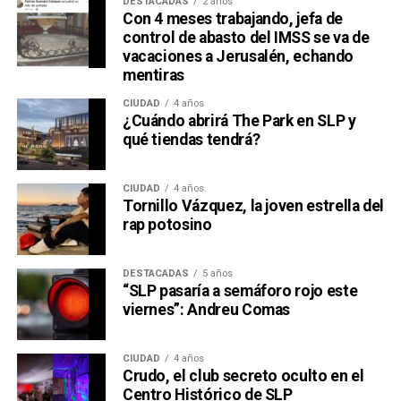
DESTACADAS
2 años
Con 4 meses trabajando, jefa de
control de abasto del IMSS se va de
vacaciones a Jerusalén, echando
mentiras
CIUDAD
4 años
¿Cuándo abrirá The Park en SLP y
qué tiendas tendrá?
CIUDAD
4 años
Tornillo Vázquez, la joven estrella del
rap potosino
DESTACADAS
5 años
“SLP pasaría a semáforo rojo este
viernes”: Andreu Comas
CIUDAD
4 años
Crudo, el club secreto oculto en el
Centro Histórico de SLP