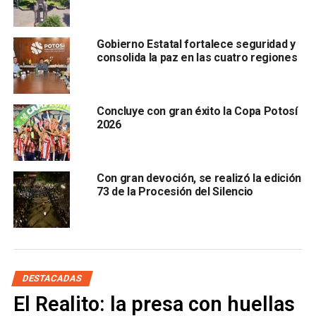
La cantante norteamericana es
una de las más populares
en la época actual,
y sin duda, la que mejor define la
Gobierno Estatal fortalece seguridad y
descripción hecha por Gallardo Cardona.
consolida la paz en las cuatro regiones
El escenario del Teatro del Pueblo sería uno de los más
concurridos en su presentación, al tratarse de un foro
Concluye con gran éxito la Copa Potosí
gratuito y abierto para las y los asistentes de esta fiesta
2026
potosina.
Con gran devoción, se realizó la edición
73 de la Procesión del Silencio
DESTACADAS
El Realito: la presa con huellas