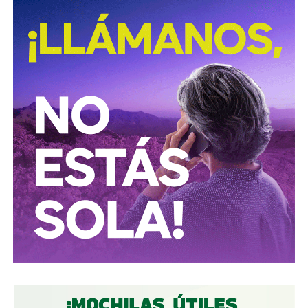
David Martínez es apodado coloquialmente como “
El
Fantasma de Wall Street
”, y ha adquirido un poder
inmenso en Latinoamérica, especialmente en Argentina,
donde ha servido como negociador para la deuda nacional
y en 2017, fue considerado por Forbes como el hombre
más rico de dicho país. El regiomontano tiene un historial
documentado de tomar control de empresas en
dificultades financieras a partir de deuda: lo hizo con la
textilera CYDSA en los años 90, con la vidriera Vitro entre
2009 y 2012, y con las ya mencionadas Empresas ICA
desde 2016.
Algo similar realizó en 2020 con
Grupo Aeroportuario
del Centro Norte
(OMA), el operador de, entre otros, el
Aeropuerto Ponciano Arriaga de la capital potosina.
Fintech compró primero acciones especiales que