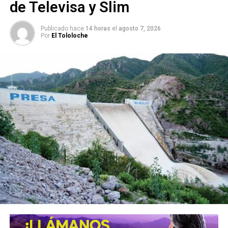
de Televisa y Slim
Publicado hace
14 horas
el
agosto 7, 2026
Por
El Tololoche
2.- Luis Miguel
En diciembre de 2023,
“el Sol” se presentó en la capital
potosina, como parte de su gira “Luis Miguel Tour
2023”,
en la que el
gobierno del estado regaló
accesos para este concierto
realizado en el estadio
“Plan de San Luis”, lo que hablaría de una estrecha relación
entre el equipo del artista y el ejecutivo estatal.
Además, se trata de
uno de los artistas más