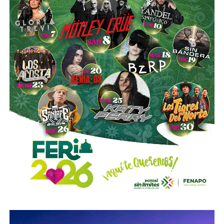
Azcárraga ha reducido considerablemente sus acciones
de la compañía, aunque conserva (vía un fideicomiso
familiar y una clase especial de acciones) el control formal
del voto de la empresa, independientemente de cuánto
capital tenga cada quien. En resumidas cuentas, aunque
Emilio Azcárraga tiene el poder de decisión
,
el mismo
financiero que reparte el control de El Realito con los
dos hombres más poderosos de Televisa está, al
mismo tiempo, camino a convertirse en el mayor
dueño accionario de la propia televisora.