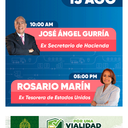
modificar el contrato se han hecho sin haber
prosperado
: en agosto de 2018, la Comisión Estatal del
Agua abrió un expediente que no avanzó pese a 350 mil
afectados y una queja de oficio de la Comisión Estatal de
Derechos Humanos; en abril de 2023, el entonces
presidente
Andrés Manuel López Obrador
respondió a
una petición del gobernador Ricardo Gallardo Cardona con
un “a lo mejor se lo cambiamos” que no derivó en ningún
trámite documentado; y desde 2025, la Comisión Nacional
del Agua asegura estar “evaluando” el retiro de la
concesión, hasta el momento, sin resolución.
También lee:
Diputada pide poner un alto a la empresa de
El Realito