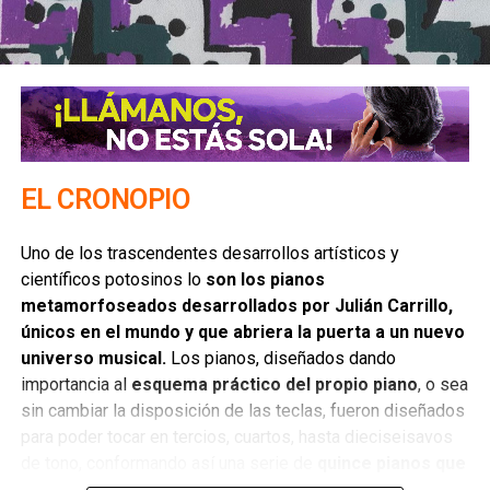
Mark Hollis: el hombre que no regresó | Columna
de Carlos López Medrano
NO TE PIERDAS
Una relación tóxica con grado | Columna de Andrea
Lárraga
EL CRONOPIO
Uno de los trascendentes desarrollos artísticos y
científicos potosinos lo
son los pianos
metamorfoseados desarrollados por Julián Carrillo,
únicos en el mundo y que abriera la puerta a un nuevo
universo musical.
Los pianos, diseñados dando
importancia al
esquema práctico del propio piano
, o sea
sin cambiar la disposición de las teclas, fueron diseñados
para poder tocar en tercios, cuartos, hasta dieciseisavos
de tono, conformando así una serie de
quince pianos que
fueron presentados en la Feria Internacional de