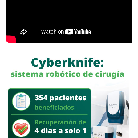
menos cerrada.
Las primeras quejas llegaron porque
no había señalética
para avisarle a los conductores que había una barda
en medio de la calle
, pero la mayoría de los que piden la
señal con el aviso son los mismos que, a propósito, no
ven las que sí están, esas que indican un máximo en la
velocidad, o
ser cortés con los peatones que intentan
cruzar
.
Señales faltan más, como una que indique para qué o
quién es el carril central de Chapultepec
, que en
realidad nadie lo sabe a ciencia cierta, otras en toda la
ciudad, las
que avisen que la ciclovía no es para que se
estacionen autos de los negocios de Carranza o
Himno Nacional
.
La Avenida Chapultepec tiene varias señales que indican
que el
límite de velocidad es de 50 km/h
, algunas casi