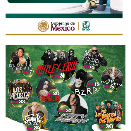
borradas -ahí te encargo, Ayuntamiento- pero en los
videos que circularon de autos voladores,
en ninguno de
los casos, la velocidad del vehículo estaba por debajo
del límite permitido
.
Sí hubo un fallo grande por parte de las
autoridades
viales municipales que no anunciaron a tiempo el tope
y no colocaron la señal hasta que ya estaba listo el muro
de los tormentos.
Sigue existiendo tardanza por parte de estas mismas