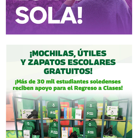
correctamente.
Autoridades:
hagan su trabajo, pero háganlo bien, y no
descuiden lo que hicieron antes por centrarse solo en
obras nuevas.
Gobierno estatal:
la obra municipal es para que las
personas se sientan más seguras entrando a un parque
bajo su cuidado, para evitar accidentes en una calle, de una
ciudad que también es parte del estado.
Gobierno municipal:
no se apresuren por hacer cosas
solo de cara a la contienda electoral, échenle ganas y
háganlas bien, respeten los tiempos, informen
oportunamente a los usuarios de las vialidades.
Ya aprovechando,
revisen las señales de tránsito de la
zona, que necesitan mantenimiento
, y luego dense una
vuelta por la ciudad:
hay banquetas que son