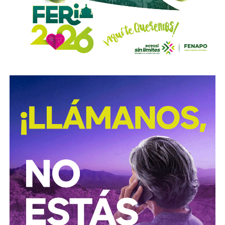
autoridades para
repintar o rescatar las señales que
no solo ahí, sino en toda la ciudad, están mal pintadas,
opacas, mal colocadas o tapadas por árboles
.
Los medios que
compartieron videos, que criticaron al
gobierno municipal, que incitaron al odio de
conductores hacia peatones
(como si eso no fuera pan
de cada día), ¿por qué no acompañaron sus post con un
“circule con cuidado”, “cumpla con lo establecido”,
“respete al peatón”?
A mis colegas de los medios: falta para el 2027, no
empecemos desde ya a
querer caerle mejor al que
todavía no saben si va a seguir en el poder
, hagamos
periodismo útil, no crítica en busca de likes.
Conductores:
respeten al peatón.
Peatones:
no usen el
móvil mientras cruzan las calles, ni intenten ganarle al
semáforo.
Ciclistas:
hay solo 3 ciclovías, pero usémoslas