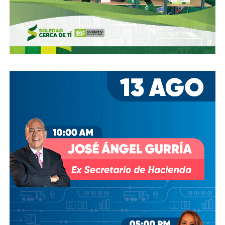
estacionamientos, hay ciclovías intransitables, hay
peatones en riesgo
porque los conductores no siguen el
reglamento.
En pocas palabras,
bajemos todos la velocidad… en
todo, hay topes
.
También lee:
Arrancó la carrera, todos la van perdiendo |
Columna de Haniel Valdés