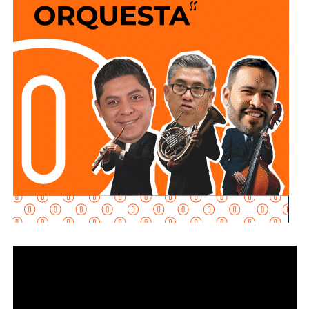
sigan a 100 km/h sobre un puente o paso a desnivel.
No soy un experto en ingeniería urbana, por lo que no
pretendo entrar en detalles técnicos de si está bien o mal
hecho, por eso me centro en los
debates que quieren
forzar las páginas de Facebook
que se llaman medios
de prensa.
Pocas veces he visto medios cuestionar la constante
construcción de estructura cochista que lejos de mejorar la
movilidad, como dicen los boletines oficiales, tienden
solamente a
favorecer la velocidad
.
¿Quién se acuerda de los peatones? ¿Quién piensa
en el que quiere cruzar la calle sin tener que subirse
a un gigante de hierro de más de 6 metros de altura?
Antes de que lo invada un pensamiento clasista,
whitexican o retrógrado y termine llamando “pobre” al que
camina, tómese los 30 minutos que tarda en cada
semáforo para respirar y léame con la mente un poco