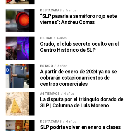
DESTACADAS
5 años
“SLP pasaría a semáforo rojo este
viernes”: Andreu Comas
CIUDAD
4 años
Crudo, el club secreto oculto en el
Centro Histórico de SLP
ESTADO
3 años
A partir de enero de 2024 ya no se
cobrarán estacionamientos de
centros comerciales
#4 TIEMPOS
4 años
La disputa por el triángulo dorado de
SLP | Columna de Luis Moreno
DESTACADAS
4 años
SLP podría volver en enero a clases