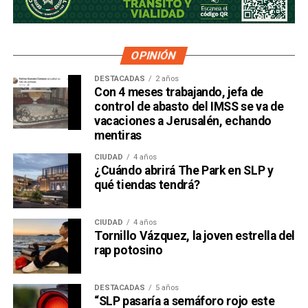
OPINIÓN
DESTACADAS
2 años
Con 4 meses trabajando, jefa de
control de abasto del IMSS se va de
vacaciones a Jerusalén, echando
mentiras
CIUDAD
4 años
¿Cuándo abrirá The Park en SLP y
qué tiendas tendrá?
CIUDAD
4 años
Tornillo Vázquez, la joven estrella del
rap potosino
DESTACADAS
5 años
“SLP pasaría a semáforo rojo este