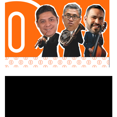
inversión permitirá reducir riesgos para el personal
operativo, atender con mayor rapidez situaciones de
emergencia y garantizar más seguridad y tranquilidad a las
familias potosinas.
Ricardo Gallardo reconoció la labor de la Secretaría de la
Defensa Nacional mediante la aplicación del Plan DN-III-E,
así como el trabajo del Heroico Cuerpo de Bomberos y de
las agrupaciones de salvamento y rescate, cuyos
integrantes, dijo, son auténticos héroes que protegen
diariamente la vida, la integridad y el patrimonio de la
población.