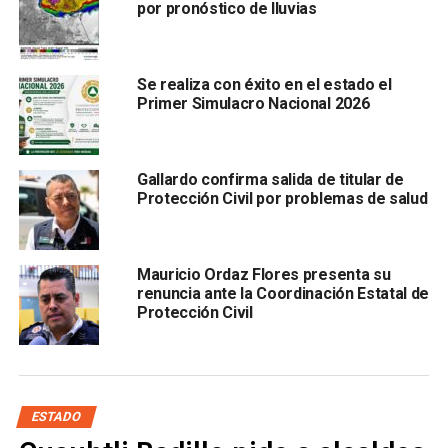
por pronóstico de lluvias
Se realiza con éxito en el estado el
Primer Simulacro Nacional 2026
“
Tenemos presas con cero captaciones de agua y
podemos generar que esta nube esté cerca,
Gallardo confirma salida de titular de
Protección Civil por problemas de salud
porque si te agarras a toda la nube que se encuentre
Mauricio Ordaz Flores presenta su
donde quiera, inundas la ciudad”, mencionó.
renuncia ante la Coordinación Estatal de
Protección Civil
Ordaz Flores aseguró que
el gobierno estatal ha
cumplido con todas las especificaciones jurídicas y
técnicas solicitadas para realizar este procedimiento
,
en el que se recorrerán varias hectáreas, comenzando en
ESTADO
el Altiplano y concluiría en Villa de Arriaga. Mientras que en