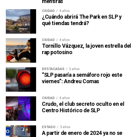
mentiras
CIUDAD
4 años
¿Cuándo abrirá The Park en SLP y
qué tiendas tendrá?
CIUDAD
4 años
Tornillo Vázquez, la joven estrella del
rap potosino
DESTACADAS
5 años
“SLP pasaría a semáforo rojo este
viernes”: Andreu Comas
CIUDAD
4 años
Crudo, el club secreto oculto en el
Centro Histórico de SLP
ESTADO
3 años
A partir de enero de 2024 ya no se