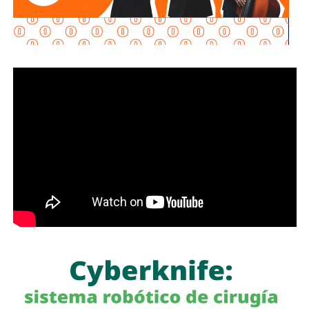
confianza para las inversiones nacionales e
internacionales, al mejorar la conectividad entre las zonas
habitacionales, industriales y comerciales, consolidando a
San Luis Potosí como un destino estratégico para el
desarrollo económico.
“Desde hace cinco años comenzó la construcción de un
nuevo
San Luis Potosí,
donde las obras, los programas
sociales y las oportunidades llegan a las cuatro regiones
del estado. Hoy contamos con un
Circuito Potosí
moderno, nuevas carreteras, infraestructura educativa y
proyectos que están transformando la vida de las familias
potosinas”, expresó la Senadora del Partido Verde.