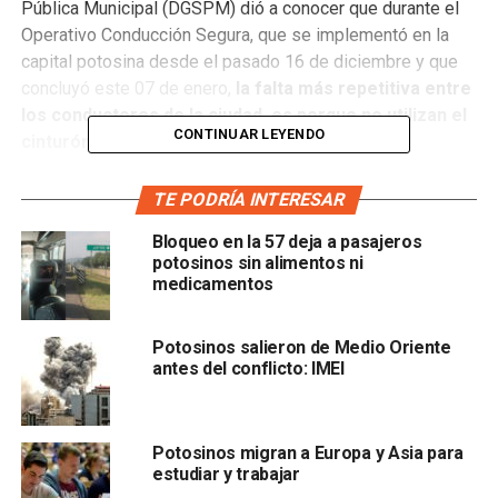
Pública Municipal (DGSPM) dió a conocer que durante el
Operativo Conducción Segura, que se implementó en la
capital potosina desde el pasado 16 de diciembre y que
concluyó este 07 de enero,
la falta más repetitiva entre
los conductores de la ciudad, es porque no utilizan el
CONTINUAR LEYENDO
cinturón de seguridad al conducir.
“Fue un programa preventivo, estaba contemplado hasta el
TE PODRÍA INTERESAR
7, hoy cumplió la finalidad…
la mayor frecuencia era
Bloqueo en la 57 deja a pasajeros
porque la gente no utiliza el cinturón de seguridad”
potosinos sin alimentos ni
dijo.
medicamentos
En este operativo se hicieron más de mil 300
amonestaciones
Potosinos salieron de Medio Oriente
antes del conflicto: IMEI
Potosinos migran a Europa y Asia para
estudiar y trabajar