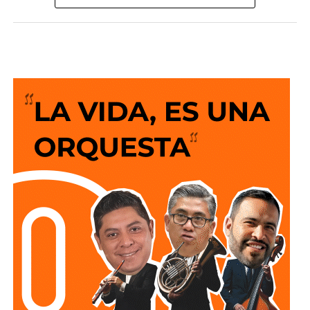
San Luis Potosí como una de las entidades con mayor
desarrollo en infraestructura del país, resultado de cinco
años de trabajo y visión del Gobierno del Cambio.
La legisladora destacó que el nuevo deprimido atiende
una demanda histórica de miles de automovilistas y
permitirá reducir significativamente los tiempos de
traslado, lo que se traduce en una mejor calidad de vida
para las familias potosinas, al disponer de más tiempo
para convivir, además de fortalecer la competitividad del
estado.
Señaló que esta infraestructura también genera mayor