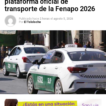
plataforma oficial de
POTOSINOS
transporte de la Fenapo 2026
SIGUIENTE
SLP registró 1,299 nuevos casos de covid-19 en las
Publicado hace
2 horas
el
agosto 5, 2026
últimas 24 hrs
Por
El Tololoche
NO TE PIERDAS
Fox y Palazuelos abrirán en SLP su tienda de
productos cannábicos