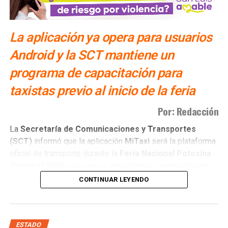
La aplicación ya opera para usuarios
Android y la SCT mantiene un
programa de capacitación para
taxistas previo al inicio de la feria
Por: Redacción
La
Secretaría de Comunicaciones y Transportes
(SCT)
informó que la aplicación
MiTaxi
será la plataforma
oficial de transporte durante la
Feria Nacional Potosina
(Fenapo)
2026
y que ya se encuentra en operación para
usuarios con dispositivos
Android
.
CONTINUAR LEYENDO
La
titular de la dependencia, Araceli Martínez Acosta
,
explicó que el proyecto continúa en proceso de
consolidación y que actualmente se desarrolla una etapa
ESTADO