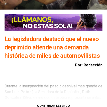
población.
Además, exhortó a la ciudadanía a evitar transitar por el
bulevar Río Santiago durante las lluvias, ya que los
colectores pluviales descargan directamente hacia esa
vialidad, incrementando el riesgo para automovilistas y
peatones.
La legisladora destacó que el nuevo
deprimido atiende una demanda
histórica de miles de automovilistas
Por: Redacción
Durante la inauguración del paso a desnivel más grande de
San Luis Potosí,
la Senadora de la República,
Ruth
González Silva
, afirmó que esta obra representa un antes
y un después para la movilidad del estado al consolidar a
CONTINUAR LEYENDO