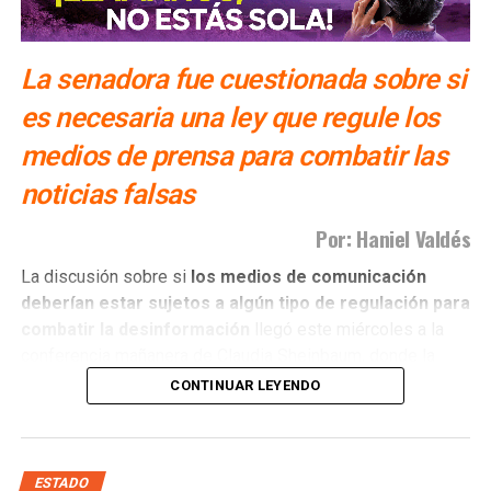
La senadora fue cuestionada sobre si
es necesaria una ley que regule los
medios de prensa para combatir las
noticias falsas
Por: Haniel Valdés
La discusión sobre si
los medios de comunicación
deberían estar sujetos a algún tipo de regulación para
combatir la desinformación
llegó este miércoles a la
conferencia mañanera de Claudia Sheinbaum, donde la
presidenta hizo un llamado a que quienes ejercen el
CONTINUAR LEYENDO
periodismo actúen con ética y apego a la verdad.
El planteamiento abrió nuevamente un debate que no es
nuevo, pero que sigue generando posiciones encontradas:
ESTADO