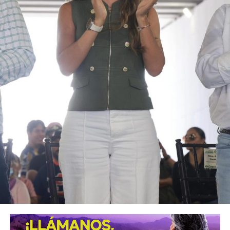
Claudia Sheinbaum
ARTÍCULOS RELACIONADOS:
CLAUDIA SHEINBAUM
SIGUIENTE
Claudia Sheinbaum ratifica su candidatura por el
Partido Verde
NO TE PIERDAS
Hay que evitar caer en “fake news”, dice Claudia
Sheinbaum