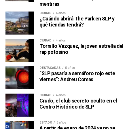
mentiras
CIUDAD
4 años
¿Cuándo abrirá The Park en SLP y
qué tiendas tendrá?
CIUDAD
4 años
Tornillo Vázquez, la joven estrella del
rap potosino
DESTACADAS
5 años
“SLP pasaría a semáforo rojo este
viernes”: Andreu Comas
CIUDAD
4 años
Crudo, el club secreto oculto en el
Centro Histórico de SLP
ESTADO
3 años
A partir de enero de 2024 ya no se