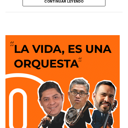
Claudia Sheinbaum Pardo
firmó el decreto para
CONTINUAR LEYENDO
fortalecer la transparencia en todas las entidades del
Gobierno de México con el objetivo de garantizar el
acceso a la información de las y los mexicanos a través
del fortalecimiento de la
Plataforma Nacional de
Transparencia (PNT).
“En la ley actual está establecido que los servidores
públicos pueden determinar qué se hace público y qué no,
dependiendo de la seguridad nacional o del procedimiento
en el que está la información. Con este Decreto ya no lo
dejamos a criterio del servidor público, ya no lo dejamos a
criterio de un secretario, de otra secretaria, de un director
de un área de Pemex o de CFE, o de cualquier Secretaría”.
“Ya hay un lineamiento específico de realmente lo que
debe ser transparente y aquello que, por el procedimiento
administrativo judicial, no puede informarse dado que está
en un procedimiento y puede caerse el procedimiento