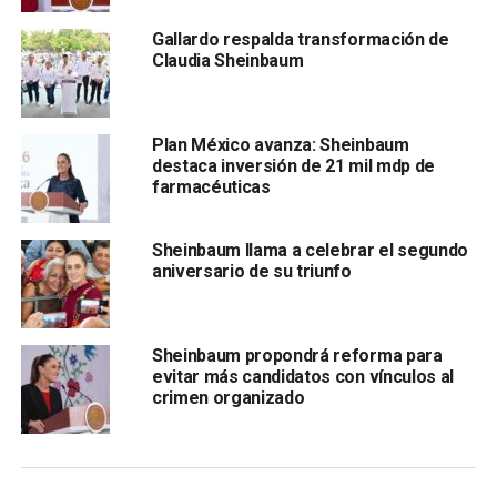
Sobre su Proyecto de Nación, informó que será
Gallardo respalda transformación de
presentado el próximo 1 de marzo, durante su arranque de
Claudia Sheinbaum
campaña en el Zócalo de la Ciudad de México y está
conformado por propuestas propias, las reformas
constitucionales del Presidente Andrés Manuel López
Plan México avanza: Sheinbaum
Obrador y opiniones de la sociedad civil, derivadas de los
destaca inversión de 21 mil mdp de
Diálogos por la Transformación.
farmacéuticas
“Lo que quiero es comprometerme con distintas obras y
Sheinbaum llama a celebrar el segundo
proyectos en diferentes entidades de la República (…)
aniversario de su triunfo
Vamos a presentar los puntos que incluyen los 20 puntos
que presentó el presidente, que reforzamos con algunas
propuestas que hemos hecho previamente y propuestas
Sheinbaum propondrá reforma para
de infraestructura”, anunció.
evitar más candidatos con vínculos al
crimen organizado