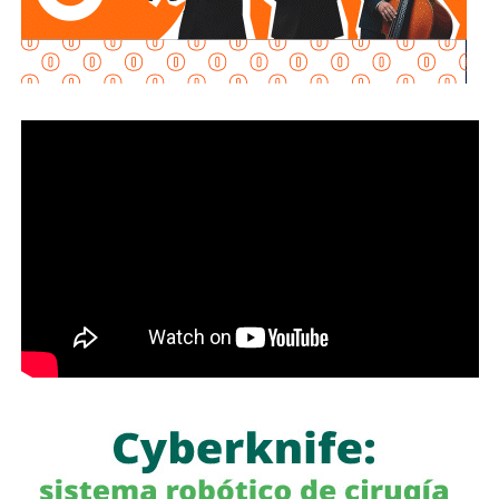
judicial o administrativo, o lo que realmente es de
seguridad nacional. Entonces, para ello en un mes se va a
fortalecer incluso más esta Plataforma de Transparencia.
Y cada mes se va a estar informando de los contratos
públicos. Entonces, es transparencia total del Gobierno de
México”, puntualizó en la conferencia matutina: “Las
mañaneras del pueblo”.
Señaló que la información de todas las actividades de
gobierno y el ejercicio de los recursos deben
transparentarse, tal y como lo establece el artículo 6 de la
Constitución Política.