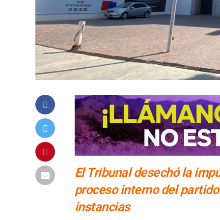
El Tribunal desechó la im
proceso interno del partido 
instancias