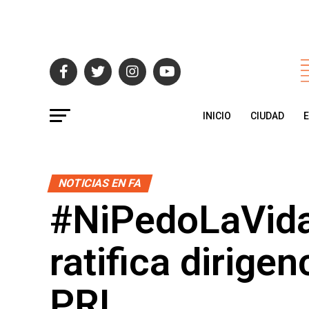
INICIO
CIUDAD
NOTICIAS EN FA
#NiPedoLaVidaS
ratifica dirige
PRI