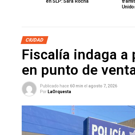
en SLP: Sara Rocha
trami
Unido
CIUDAD
Fiscalía indaga a
en punto de vent
Publicado hace
60 min
el
agosto 7, 2026
Por
LaOrquesta