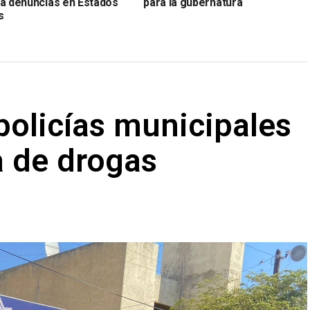
ta denuncias en Estados
para la gubernatura
s
 policías municipales
a de drogas