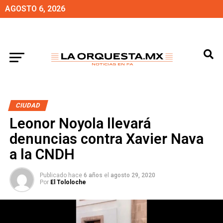
AGOSTO 6, 2026
CIUDAD
Leonor Noyola llevará
denuncias contra Xavier Nava
a la CNDH
Publicado hace
6 años
el
agosto 29, 2020
Por
El Tololoche