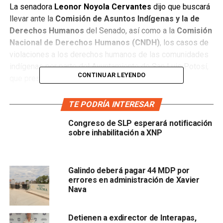
La senadora
Leonor Noyola Cervantes
dijo que buscará
llevar ante la
Comisión de Asuntos Indígenas y la de
Derechos Humanos
del Senado, así como a la
Comisión
Nacional de Derechos Humanos (CNDH)
, los casos de
violaciones a los derechos humanos de las comunidades
indígenas por parte del Ayuntamiento de San Luis Potosí,
CONTINUAR LEYENDO
que preside Xavier Nava Palacios.
La congresista condenó el hecho ocurrido el viernes,
TE PODRÍA INTERESAR
cuando inspectores del Ayuntamiento de la capital
Congreso de SLP esperará notificación
reprimieron a una vendedora de flores en el Centro
sobre inhabilitación a XNP
Histórico, el cual, dijo, “es un caso más de abuso por parte
del ayuntamiento de San Luis Potosí encabezado por
Nava Palacios
, y la Unidad de Gestión del Centro
Galindo deberá pagar 44 MDP por
Histórico dirigida por
Rocío Zavala García
”.
errores en administración de Xavier
Nava
“No es la primera vez que el ayuntamiento de
Xavier
Nava
maltrata a los comerciantes y comunidades
indígenas, es inadmisible que ocurran casos como el del
Detienen a exdirector de Interapas,