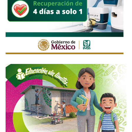
el derecho a cuidar y a ser cuidado en condiciones dignas.
Sin embargo, advirtió que la ley que debe crear el
Sistema
Estatal de Cuidados
aún no ha sido aprobada.
La dirigente explicó que
el proceso legislativo
continuará
a partir de septiembre, cuando el
Congreso
reanude actividades y se retomen las mesas de trabajo
con dependencias estatales para definir el funcionamiento
del sistema y el presupuesto necesario para su
implementación.