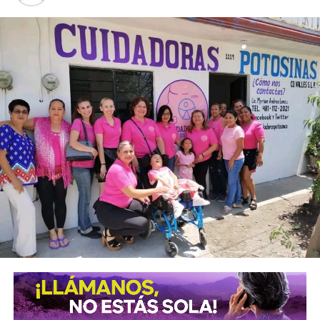
infraestructura urbana y mejorar las condiciones de
seguridad en calles, avenidas y espacios públicos.
El gobierno municipal indicó que el alumbrado público no
solo representa una mejora en la imagen urbana, sino que
también constituye una herramienta para r
eforzar la
seguridad y brindar mayor confianza a las personas
que transitan por la ciudad.
De acuerdo con la ENSU, la percepción ciudadana coloca
nuevamente a San Luis Potosí en el primer lugar nacional
en materia de iluminación de espacios públicos, un