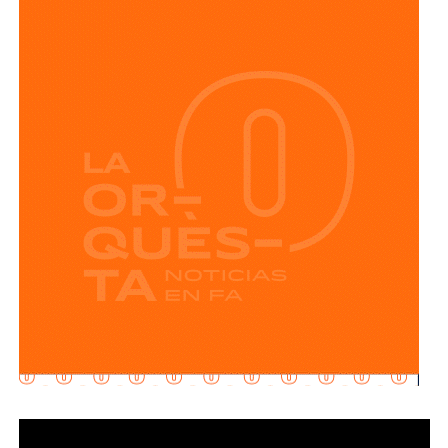
asumidos con las
personas cuidadoras
y den
continuidad a las mesas de trabajo para construir el
sistema estatal.
La activista aseguró que el
Ayuntamiento de San Luis
Potosí
no cumplió con la creación del
Sistema Municipal
de Cuidados
, a pesar de que el acuerdo fue aprobado por
unanimidad por el
Cabildo
. Explicó que el colectivo
promovió un amparo para
exigir el cumplimiento
de ese
compromiso.
“Le exigimos al
Ayuntamiento de San Luis Potosí
que
cumpla con el
Sistema Municipal de Cuidados
“.