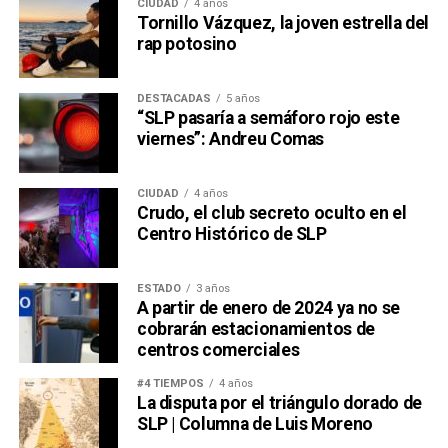
CIUDAD
4 años
Tornillo Vázquez, la joven estrella del
rap potosino
DESTACADAS
5 años
“SLP pasaría a semáforo rojo este
viernes”: Andreu Comas
CIUDAD
4 años
Crudo, el club secreto oculto en el
Centro Histórico de SLP
ESTADO
3 años
A partir de enero de 2024 ya no se
cobrarán estacionamientos de
centros comerciales
#4 TIEMPOS
4 años
La disputa por el triángulo dorado de
SLP | Columna de Luis Moreno