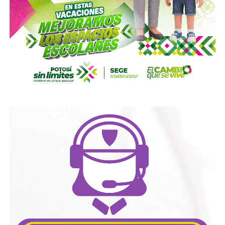
Hernández Noriega
informó que el estado enfrenta un
cambio demográfico
que hará cada vez más urgente
contar con una política pública de cuidados. Señaló que
San Luis Potosí
registra una
disminución en la natalidad
y un aumento en la población adulta mayor, lo que
incrementará la demanda
de personas cuidadoras.
“La bronca es
quién
va a cuidar
a esos viejitos, y quién
nos va a cuidar”, se preguntó.
Además del
cumplimiento de los sistemas municipal y
estatal
, el colectivo pide ampliar las
redes de apoyo
para las personas cuidadoras mediante estancias para
adultos mayores, empleos de medio tiempo, capacitación
y atención psicológica permanente.
La organización afirmó que
continuará impulsando
la
creación de mecanismos institucionales concretos que
permitan
reconocer y sostener
el trabajo de cuidados