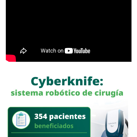
El colectivo además sostiene que la lucha por el
sistema
de cuidados
no beneficia únicamente a su organización,
sino a
todas las personas que realizan labores de
cuidado
en el estado,
incluidas madres, hijas
cuidadoras y quienes atienden a adultos mayores o
familiares con enfermedades o discapacidad.
En el
ámbito estatal
, el colectivo logró la incorporación
del
artículo 12 Bis a la Constitución local
, que reconoce