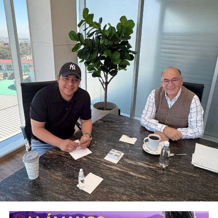
La diputada Brisseire Sánchez López, explicó que
mantener las luces encendidas permite incrementar
la visibilidad de las motocicletas ante otros usuarios
de la vía
, debido a que por sus dimensiones pueden ser
menos perceptibles que otros vehículos, particularmente
durante determinadas condiciones de circulación.
Señaló que esta medida se encuentra contemplada dentro
de estándares internacionales de seguridad vial, entre
ellos los establecidos en la
Convención de Viena sobre
la Circulación Vial, d
e la que México forma parte, y tiene
como finalidad reducir los factores de riesgo asociados
con la circu lación de motocicletas.