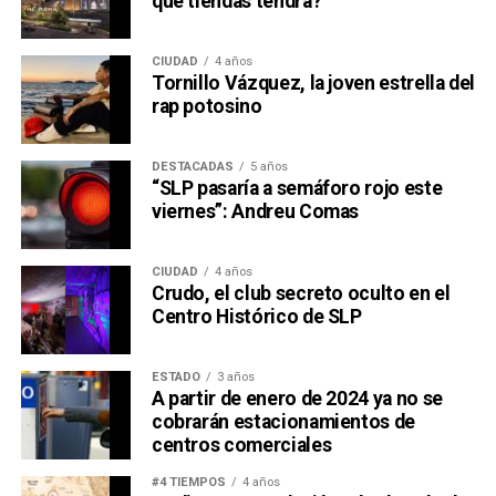
qué tiendas tendrá?
CIUDAD
4 años
Tornillo Vázquez, la joven estrella del
rap potosino
DESTACADAS
5 años
“SLP pasaría a semáforo rojo este
viernes”: Andreu Comas
CIUDAD
4 años
Crudo, el club secreto oculto en el
Centro Histórico de SLP
ESTADO
3 años
A partir de enero de 2024 ya no se
cobrarán estacionamientos de
centros comerciales
#4 TIEMPOS
4 años