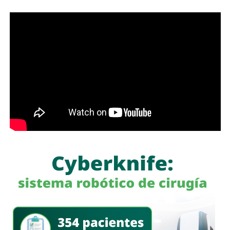
También lee:
Deudores alimentarios podrían enfrentar
cárcel por ocultar bienes en SLP
además de otros 15 proyectos.
Galindo explicó que los trámites se han prolongado desde
marzo, por lo que pidió al Gobierno estatal agilizar su
resolución. De acuerdo con el alcalde,
el compromiso
establecido durante la reunión es que las obras
puedan comenzar a liberarse a la brevedad.
“Me comprometió con nosotros, con la ciudad, de liberar
las obras cuanto antes, lo antes posible”, afirmó.
El presidente municipal dijo que salió satisfecho del
encuentro y confiado en que el compromiso permitirá
avanzar con los proyectos pendientes, aunque reconoció
que algunos, como
El Saucito, enfrentan ya