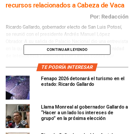
recursos relacionados a Cabeza de Vaca
Por: Redacción
Ricardo Gallardo, gobernador electo de San Luis Potosí,
se reunió con el presidente Andrés Manuel López
Obrador. A su salida de Palacio Nacional dio una entrevista
en la que afirmó
no hay una investigación de la Unidad
CONTINUAR LEYENDO
de Inteligencia Financiera (UIF) en su contra por
presunto “lavado” de dinero y enriquecimiento ilícito.
TE PODRÍA INTERESAR
Gallardo agregó que
a quien está investigando la UIF es
Fenapo 2026 detonará el turismo en el
a Octavio Pedroza, quien fue su rival en la contienda
estado: Ricardo Gallardo
con la coalición “Sí por San Luis”,
esto por
presuntamente haber recibido dinero de procedencia ilícita
relacionado con Francisco García Cabeza de Vaca,
Llama Monreal al gobernador Gallardo a
gobernador de Tamaulipas desaforado recientemente por
“Hacer a un lado los intereses de
grupo” en la próxima elección
la Cámara de Diputados.
El próximo gobernador agregó que
San Luis Potosí no