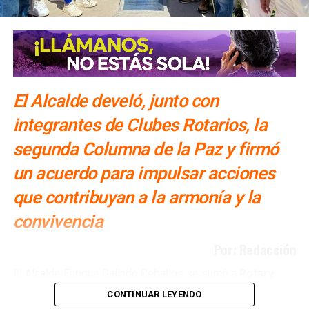
SIGUIENTE
Gobernador del Estado y Cónsul General de Japón
inauguraron jardín japonés
NO TE PIERDAS
“Programa de detención de motociclistas en SLP es
anticonstitucional”: Vizcaíno
El Alcalde develó, junto con
integrantes de Clubes Rotarios, la
segunda Columna de la Paz y firmó
un acuerdo para impulsar acciones
que contribuyan a la armonía y la
convivencia
Por: Redacción
El Alcalde Enrique Galindo Ceballos se sumó a
Rotary
International y a los Clubes Rotarios de San Luis
CONTINUAR LEYENDO
Potosí en la promoción de la paz, al develar la