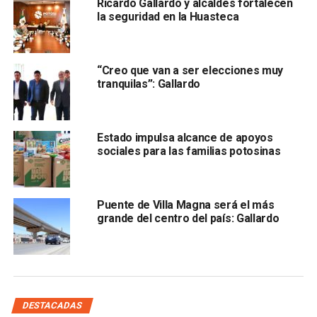
Ricardo Gallardo y alcaldes fortalecen
está dentro de los 11 estados que son investigados
la seguridad en la Huasteca
por la Unidad de Inteligencia Financiera, aunque
reiteró el caso de la investigación en contra de
Pedroza.
“Creo que van a ser elecciones muy
tranquilas”: Gallardo
“Me llevo un sabor de boca grande, la verdad el que
podamos ser incluidos dentro de los gobiernos de la 4T,
nos da muchas fuerzas porque hoy lo que vamos a hacer
Estado impulsa alcance de apoyos
en San Luis Potosí es sumar esfuerzos con los
sociales para las familias potosinas
programas sociales”.
Puente de Villa Magna será el más
grande del centro del país: Gallardo
DESTACADAS
Por otro lado, el gobernador electo
mencionó los temas