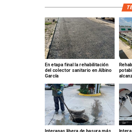
TE
En etapa final la rehabilitación
Rehabi
del colector sanitario en Albino
potabi
García
alcan
Interapas libera de basura más
Intera