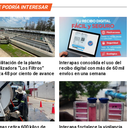
 PODRÍA INTERESAR
litación de la planta
Interapas consolida el uso del
lizadora “Los Filtros”
recibo digital con más de 60 mil
za 48 por ciento de avance
envíos en una semana
pas retira 600 kilos de
Interapa fortalece la vigilancia