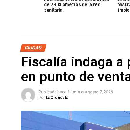
de 7.4 kilómetros de la red
basur
sanitaria.
limpi
CIUDAD
Fiscalía indaga a
en punto de vent
Publicado hace
31 min
el
agosto 7, 2026
Por
LaOrquesta