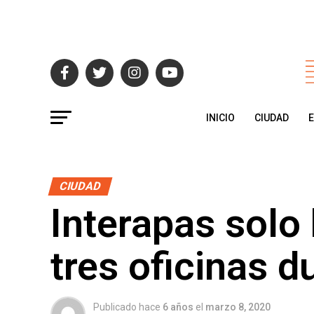
INICIO
CIUDAD
CIUDAD
Interapas solo 
tres oficinas d
Publicado hace
6 años
el
marzo 8, 2020