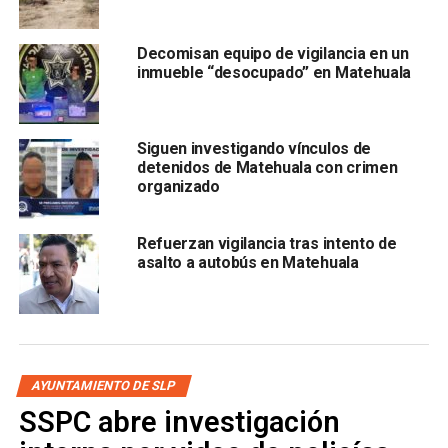
las cuales se tratan de extorsión.
Decomisan equipo de vigilancia en un
Hasta el momento se desconoce de donde salió la
inmueble “desocupado” en Matehuala
llamada telefónica
ARTÍCULOS RELACIONADOS:
EXTORSIÓN
MATEHUALA
Siguen investigando vínculos de
detenidos de Matehuala con crimen
SIGUIENTE
organizado
FGESLP detiene a mujer por presunto robo en la
Colonia Satélite
Refuerzan vigilancia tras intento de
NO TE PIERDAS
asalto a autobús en Matehuala
Hallaron muerto a un prisionero en La Pila; se habría
suicidado
AYUNTAMIENTO DE SLP
SSPC abre investigación