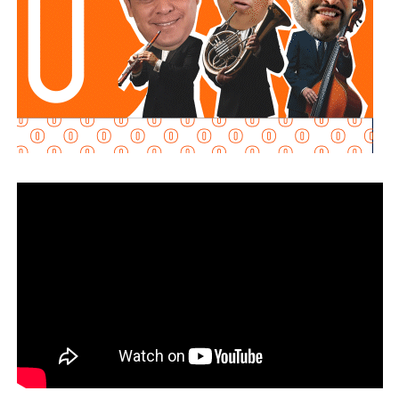
Badillo Moreno sostuvo que l
a seguridad es una
responsabilidad compartida entre los tres órdenes de
gobierno
, por lo que consideró indispensable mantener la
coordinación entre municipios, estado y Federación. En
ese sentido, adelantó que el tema deberá abordarse
durante la próxima reunión del Consejo Estatal de
Seguridad.
El diputado afirmó que
los gobiernos municipales
desempeñan un papel clave en la detección de
actividades ilícitas
, ya que son las autoridades más