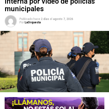
interna por video de policías
municipales
Publicado hace
2 días
el
agosto 7, 2026
Por
LaOrquesta