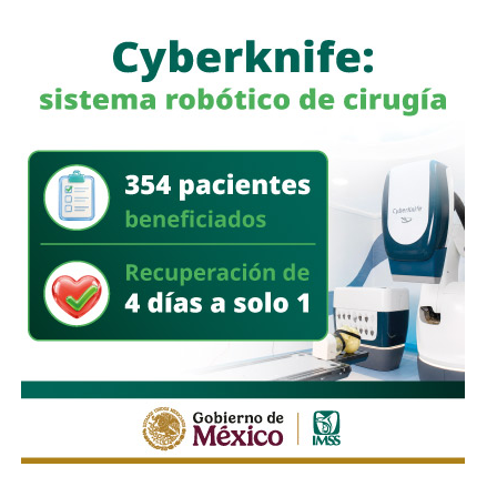
cercanas a las comunidades y pueden identificar
movimientos fuera de lo habitual para reportarlos
oportunamente.
Asimismo, reconoció el trabajo de inteligencia e
investigación realizado por las autoridades para combatir
este tipo de delitos y consideró que la coordinación
institucional seguirá siendo fundamental para atender la
problemática en las distintas regiones de San Luis Potosí.
Finalmente, informó que
durante la próxima sesión del
Consejo Estatal de Seguridad también se revisarán
los avances en la implementación de las reformas
constitucionales
encaminadas a garantizar mejores
condiciones salariales para las y los policías municipales
de la entidad.
También lee:
Golpe al huachicol en SLP: FGR asegura dos
centros clandestinos de procesamiento de hidrocarburos