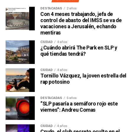
DESTACADAS
2 años
Con 4 meses trabajando, jefa de
control de abasto del IMSS se va de
vacaciones a Jerusalén, echando
mentiras
CIUDAD
4 años
¿Cuándo abrirá The Park en SLP y
qué tiendas tendrá?
CIUDAD
4 años
Tornillo Vázquez, la joven estrella del
rap potosino
DESTACADAS
5 años
“SLP pasaría a semáforo rojo este
viernes”: Andreu Comas
CIUDAD
4 años
Crudo, el club secreto oculto en el