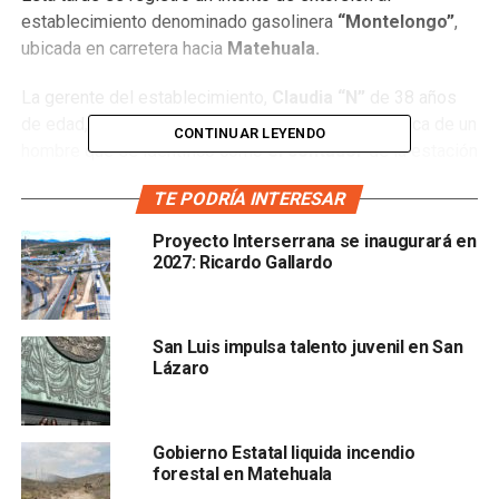
establecimiento denominado gasolinera
“Montelongo”
,
ubicada en carretera hacia
Matehuala.
La gerente del establecimiento,
Claudia “N”
de 38 años
de edad, comentó que recibió una llamada telefónica de un
CONTINUAR LEYENDO
hombre que se identificó como
el contador
de la estación
de servicio, le dieron indicaciones de realizar un depósito
TE PODRÍA INTERESAR
bancario por
$68,000
Proyecto Interserrana se inaugurará en
2027: Ricardo Gallardo
San Luis impulsa talento juvenil en San
Lázaro
por concepto de pago de paquetería.
Gobierno Estatal liquida incendio
Después de esto elementos de la
FME
, le comentaron
forestal en Matehuala
que no debe de contestar este tipo de llamadas, porque