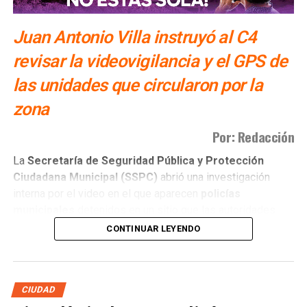
Juan Antonio Villa instruyó al C4
revisar la videovigilancia y el GPS de
las unidades que circularon por la
zona
Por: Redacción
La
Secretaría de Seguridad Pública y Protección
Ciudadana Municipal (SSPC)
abrió una investigación
interna por el video en el que aparecen
policías
municipales
detenidos en un sitio que las autoridades
tienen identificado como
punto de venta de drogas
.
CONTINUAR LEYENDO
Juan Antonio Villa Gutiérrez
, titular de la
SSPC
, instruyó
al
C4 Municipal
analizar los registros de videovigilancia y
el sistema
GPS
de las unidades que pudieron circular por
CIUDAD
la zona, con el fin de ubicar la fecha, la hora y las