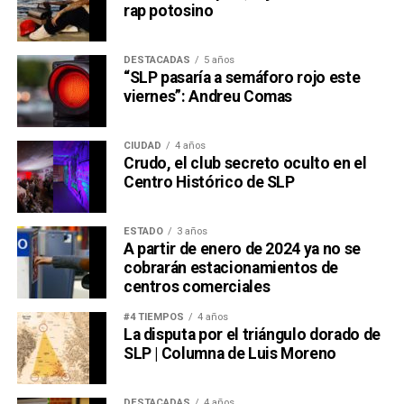
rap potosino
DESTACADAS
5 años
“SLP pasaría a semáforo rojo este
viernes”: Andreu Comas
CIUDAD
4 años
Crudo, el club secreto oculto en el
Centro Histórico de SLP
ESTADO
3 años
A partir de enero de 2024 ya no se
cobrarán estacionamientos de
centros comerciales
#4 TIEMPOS
4 años
La disputa por el triángulo dorado de
SLP | Columna de Luis Moreno
DESTACADAS
4 años