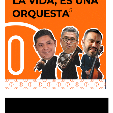
con la dependencia, la acción penal en contra del
exfuncionario estatal se sustentó en la implementación de
un “
nuevo modelo de investigación
” desarrollado con el objetivo de encontrar líneas
procesales que permitan el esclarecimiento de los
hechos.
Este arresto reactiva el proceso en contra de
Aguirre
Rivero
, quien ocupó la gubernatura de la entidad desde
2011
y presentó su renuncia al cargo en
2014
, derivado de
la crisis institucional originada por la
desaparición
de los
normalistas. Desde el inicio de las primeras carpetas de