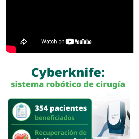
investigación, el exmandatario
negó reiteradamente
estar implicado en el caso que hoy motiva su detención.
También lee:
El periodismo se firma: Ruth González