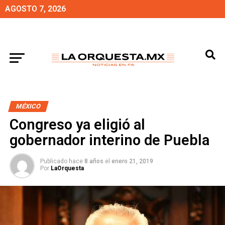
AGOSTO 7, 2026
MÉXICO
Congreso ya eligió al
gobernador interino de Puebla
Publicado hace
8 años
el
enero 21, 2019
Por
LaOrquesta