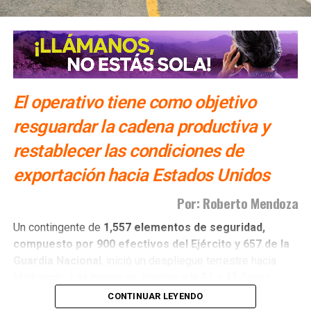
El operativo tiene como objetivo
resguardar la cadena productiva y
restablecer las condiciones de
exportación hacia Estados Unidos
Por: Roberto Mendoza
Un contingente de
1,557 elementos de seguridad,
compuesto por 900 efectivos del Ejército y 657 de la
Guardia Nacional
, inició un despliegue terrestre hacia
Michoacán. Las tropas se integran a la 21 y 43 Zonas
Militares para concentrar sus operaciones tácticas en
CONTINUAR LEYENDO
nueve municipios específicos: Apatzingán, Aguililla,