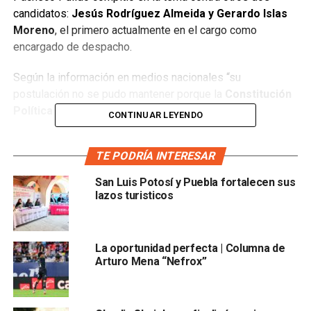
candidatos:
Jesús Rodríguez Almeida y Gerardo Islas
Moreno
, el primero actualmente en el cargo como
encargado de despacho.
Según la información en medios nacionales “su
postulación no se pudo mantener porque la
Constitución
Política del Estado de Puebla
CONTINUAR LEYENDO
TE PODRÍA INTERESAR
San Luis Potosí y Puebla fortalecen sus
establece que para ocupar la primera magistratura es
lazos turisticos
necesario tener la ciudadanía poblana y el funcionario
nació en la Ciudad de México”.
La oportunidad perfecta | Columna de
Gerardo Islas Maldonado,
por su parte, no logró
Arturo Mena “Nefrox”
ascender al cargo “debido a que no dejó su curul de
diputado local 90 días antes de la fecha final para realizar
este proceso de gubernatura interna”.