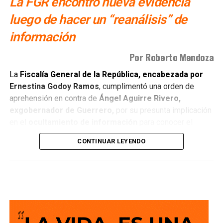
La FGR encontró nueva evidencia
luego de hacer un “reanálisis” de
información
Por Roberto Mendoza
La
Fiscalía General de la República, encabezada por
Ernestina Godoy Ramos
, cumplimentó una orden de
aprehensión en contra de
Ángel Aguirre Rivero,
exgobernador de Guerrero,
por su presunta implicación
en el
ocultamiento de información
para conocer el
paradero de los
43 estudiantes de la Escuela Normal
CONTINUAR LEYENDO
Rural Isidro Burgos
. La institución federal justificó la
captura señalando que el requerimiento derivó
directamente de un: “
reanálisis de las actuaciones
existentes
“.
El mandamiento judicial fue solicitado a un
juez federal
y
ejecutado por personal operativo de la fiscalía. De acuerdo