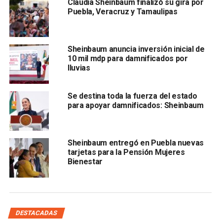
Claudia Sheinbaum finalizó su gira por
Puebla, Veracruz y Tamaulipas
Sheinbaum anuncia inversión inicial de
10 mil mdp para damnificados por
Guillermo Pacheco Pulido, quien ha sido presidente
lluvias
municipal de Puebla, también ha ostentado, en dos
ocasiones, el cargo de diputado federal y en una ocasión
Se destina toda la fuerza del estado
el de presidente del
Tribunal Superior de Justicia.
para apoyar damnificados: Sheinbaum
El congreso poblano convocó a sesión para tomar
protesta al gobernador interino, a quien se designó con 40
Sheinbaum entregó en Puebla nuevas
de los 41 votos del Pleno.
tarjetas para la Pensión Mujeres
Bienestar
Con información de
Excélsior
DESTACADAS