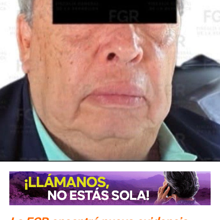
La Jefa del Ejecutivo Federal pidió al Comité seguir
acompañando al Gobierno de México y como primera
medida, el Instituto Mexicano de Tecnología del Agua
realizará pozos de exploración para verificar si en el
subsuelo de las Cuencas Sabinas-Burro-Picachos en
Coahuila y Nuevo León y Burgos en la zona noreste de
Tamaulipas, hay agua salada y gas no convencional.