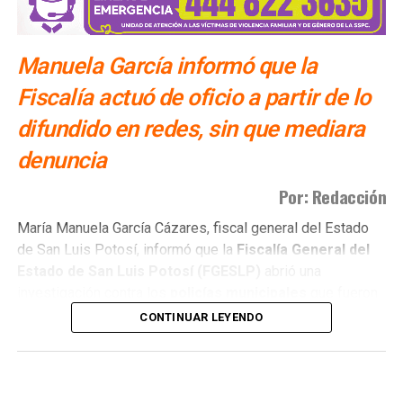
Manuela García informó que la
Fiscalía actuó de oficio a partir de lo
difundido en redes, sin que mediara
denuncia
Por: Redacción
María Manuela García Cázares, fiscal general del Estado
de San Luis Potosí, informó que la
Fiscalía General del
Estado de San Luis Potosí (FGESLP)
abrió una
investigación contra los
policías municipales
que fueron
captados en cámara en un sitio que las autoridades tienen
CONTINUAR LEYENDO
identificado como
punto de venta de drogas
.
La indagatoria arrancó sin que mediara denuncia
ciudadana. “Por las redes es un acto que se puede hacer