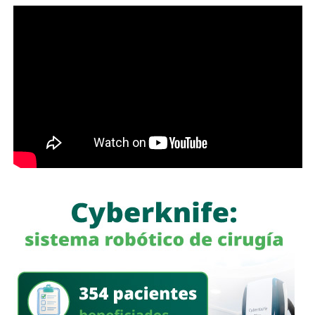
Protección Ciudadana Municipal (SSPC)
, ni con el
alcalde Enrique Galindo Ceballos
, sobre este caso.
La titular de la
FGESLP
sostuvo que el escrutinio sobre la
actuación policial es de interés público. “A todo el mundo
nos conviene saber qué está haciendo nuestro policía”,
afirmó.
García Cázares
llamó a la ciudadanía a denunciar
cualquier conducta irregular y aclaró que el llamado no se
limita a la corporación municipal, sino que abarca a todas
las policías que operan en el estado. Habló de una
“apertura total” de la dependencia para recibir esas
denuncias.
También lee:
Guardia Civil detiene a cuatro presuntos
delincuentes y asegura armas durante operativos en SLP