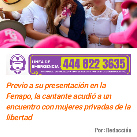
Desaparición del Interapas pasará a la siguiente
legislatura
NO TE PIERDAS
Gobierno de SLP colaborará con proyecto
ferroviario de Kansas City
Previo a su presentación en la
Fenapo, la cantante acudió a un
encuentro con mujeres privadas de la
libertad
Por: Redacción