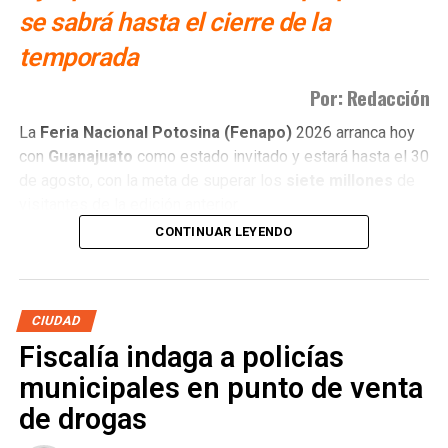
se sabrá hasta el cierre de la
temporada
Por: Redacción
La
Feria Nacional Potosina (Fenapo)
2026 arranca hoy
con
Guanajuato
como estado invitado y estará hasta el 30
de agosto, con la meta de superar los
siete millones
de
visitantes de la edición anterior.
CONTINUAR LEYENDO
Daniela Alejandra Alonso Barrón
, presidenta de la
Asociación Mexicana de Agencias de Viajes (AMAV)
filial San Luis Potosí, señaló que las agencias de viaje
locales ya registran reservaciones para las fechas de la
CIUDAD
feria.
Fiscalía indaga a policías
municipales en punto de venta
de drogas