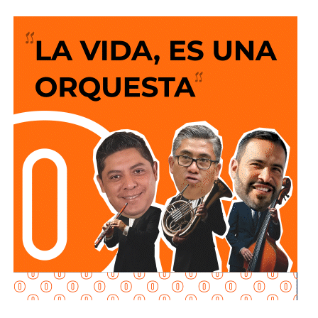
de oficio y nosotros lo estamos haciendo”, dijo la fiscal al
ser cuestionada sobre el caso.
García Cázares
planteó que el eje de la revisión será
determinar la conducta de los elementos en ese punto:
qué acción realizaban y por qué se detuvieron ahí.
Adelantó que el resultado de las diligencias definirá si
hubo alguna irregularidad.
Al momento de la entrevista, la fiscal no había tenido
contacto con
Juan Antonio Villa Gutiérrez
, comisario de la
Secretaría de Seguridad Pública y