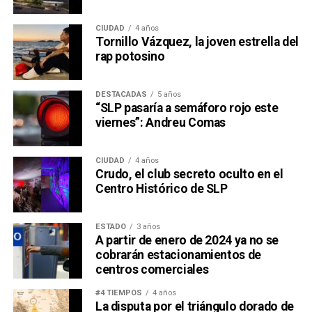
CIUDAD
4 años
Tornillo Vázquez, la joven estrella del
rap potosino
DESTACADAS
5 años
“SLP pasaría a semáforo rojo este
viernes”: Andreu Comas
CIUDAD
4 años
Crudo, el club secreto oculto en el
Centro Histórico de SLP
ESTADO
3 años
A partir de enero de 2024 ya no se
cobrarán estacionamientos de
centros comerciales
#4 TIEMPOS
4 años
La disputa por el triángulo dorado de