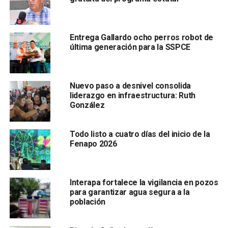
movilidad y condiciones de vida de las familias.
El mandatario potosino explicó que ha mantenido un buen
Entrega Gallardo ocho perros robot de
diálogo y apertura con el Gobierno Federal, para consolidar
última generación para la SSPCE
grandes obras como: el segundo piso de la carretera 57,
desde el Distribuidor Juárez hasta Villa de Pozos, la
construcción de presas como la
Pujal-Coy en la
Nuevo paso a desnivel consolida
Huasteca
y la perforación de pozos, además del arranque
liderazgo en infraestructura: Ruth
del aeropuerto Tamuín para la detonación de un mayor flujo
González
de visitantes nacionales e internacionales a la región,
entre otros.
Todo listo a cuatro días del inicio de la
Fenapo 2026
Interapa fortalece la vigilancia en pozos
para garantizar agua segura a la
población
Destacó que, además de la protección presidencial de