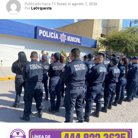
Publicado hace
11 horas
el
agosto 7, 2026
Por
LaOrquesta
Alonso explicó que hay viajeros reservando estancias de
al menos una noche. Además de la Fenapo, invitó a
conocer las cuatro regiones del estado con estancias de
una o dos noches.
El número exacto de paquetes vendidos o apartados por
las agencias solo se conocerá al cierre de la temporada,
dijo Alonso.
También lee:
Gallardo arranca operativo de seguridad para
Fenapo 2026