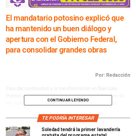
El mandatario potosino explicó que
ha mantenido un buen diálogo y
apertura con el Gobierno Federal,
para consolidar grandes obras
Por: Redacción
Para dar continuidad a la transformación en
San Luis
Potosí
y para llevar más apoyo a las y los potosinas de
CONTINUAR LEYENDO
las cuatro regiones, el gobernador
Ricardo Gallardo
Cardona
, reafirmó su compromiso de trabajo con la
Presidenta electa de México, Claudia Sheinbaum Pardo, al
TE PODRÍA INTERESAR
igual que con el actual Titular del Ejecutivo, Andrés Manuel
Soledad tendrá la primer lavandería
López Obrador, para modernizar la Entidad, mejorar la
gratuita del programa estatal