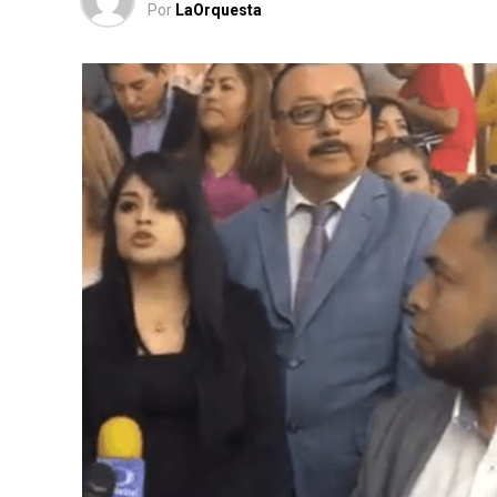
Por
LaOrquesta