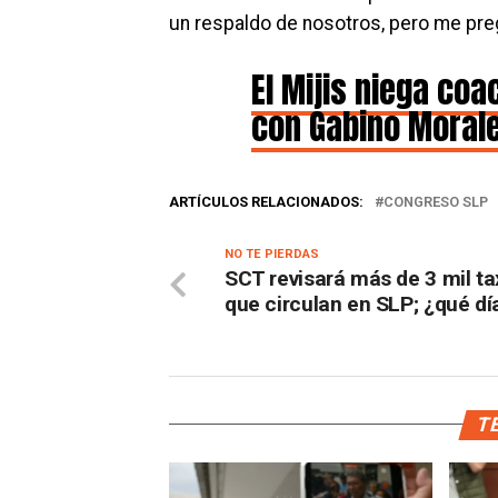
un respaldo de nosotros, pero me preg
El Mijis niega co
con Gabino Moral
ARTÍCULOS RELACIONADOS:
CONGRESO SLP
NO TE PIERDAS
SCT revisará más de 3 mil ta
que circulan en SLP; ¿qué dí
TE