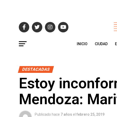
INICIO
CIUDAD
DESTACADAS
Estoy inconfo
Mendoza: Mari
Publicado hace
7 años
el
febrero 25, 2019