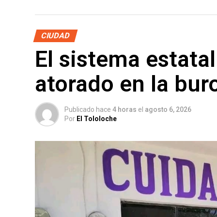
CIUDAD
El sistema estata
atorado en la bur
Publicado hace
4 horas
el
agosto 6, 2026
Por
El Tololoche