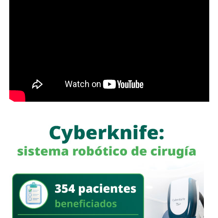
whitexican o retrógrado y termine llamando “pobre” al que
camina, tómese los 30 minutos que tarda en cada
semáforo para respirar y léame con la mente un poco
menos cerrada.
Las primeras quejas llegaron porque
no había señalética
para avisarle a los conductores que había una barda
en medio de la calle
, pero la mayoría de los que piden la
señal con el aviso son los mismos que, a propósito, no
ven las que sí están, esas que indican un máximo en la
velocidad, o
ser cortés con los peatones que intentan
cruzar
.
Señales faltan más, como una que indique para qué o
quién es el carril central de Chapultepec
, que en
realidad nadie lo sabe a ciencia cierta, otras en toda la
ciudad, las
que avisen que la ciclovía no es para que se
estacionen autos de los negocios de Carranza o
Himno Nacional
.