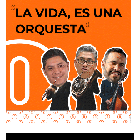
siempre es que el peatón suba y baje 200 escalones
de horribles estructuras de hierro
o que los autos
sigan a 100 km/h sobre un puente o paso a desnivel.
No soy un experto en ingeniería urbana, por lo que no
pretendo entrar en detalles técnicos de si está bien o mal
hecho, por eso me centro en los
debates que quieren
forzar las páginas de Facebook
que se llaman medios
de prensa.
Pocas veces he visto medios cuestionar la constante
construcción de estructura cochista que lejos de mejorar la
movilidad, como dicen los boletines oficiales, tienden
solamente a
favorecer la velocidad
.
¿Quién se acuerda de los peatones? ¿Quién piensa
en el que quiere cruzar la calle sin tener que subirse
a un gigante de hierro de más de 6 metros de altura?
Antes de que lo invada un pensamiento clasista,