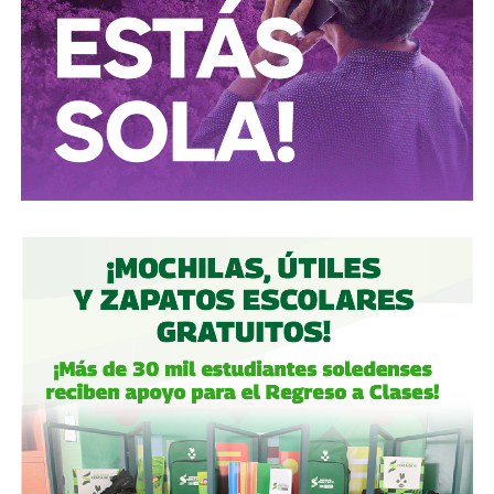
Conductores:
respeten al peatón.
Peatones:
no usen el
móvil mientras cruzan las calles, ni intenten ganarle al
semáforo.
Ciclistas:
hay solo 3 ciclovías, pero usémoslas
correctamente.
Autoridades:
hagan su trabajo, pero háganlo bien, y no
descuiden lo que hicieron antes por centrarse solo en
obras nuevas.
Gobierno estatal:
la obra municipal es para que las
personas se sientan más seguras entrando a un parque
bajo su cuidado, para evitar accidentes en una calle, de una
ciudad que también es parte del estado.
Gobierno municipal:
no se apresuren por hacer cosas
solo de cara a la contienda electoral, échenle ganas y
háganlas bien, respeten los tiempos, informen
oportunamente a los usuarios de las vialidades.