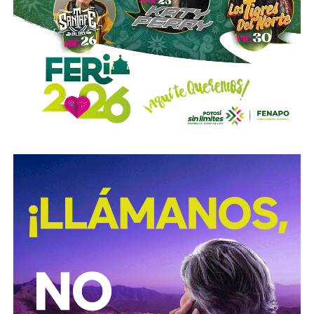
de los tormentos.
Sigue existiendo tardanza por parte de estas mismas
autoridades para
repintar o rescatar las señales que
no solo ahí, sino en toda la ciudad, están mal pintadas,
opacas, mal colocadas o tapadas por árboles
.
Los medios que
compartieron videos, que criticaron al
gobierno municipal, que incitaron al odio de
conductores hacia peatones
(como si eso no fuera pan
de cada día), ¿por qué no acompañaron sus post con un
“circule con cuidado”, “cumpla con lo establecido”,
“respete al peatón”?
A mis colegas de los medios: falta para el 2027, no
empecemos desde ya a
querer caerle mejor al que
todavía no saben si va a seguir en el poder
, hagamos
periodismo útil, no crítica en busca de likes.