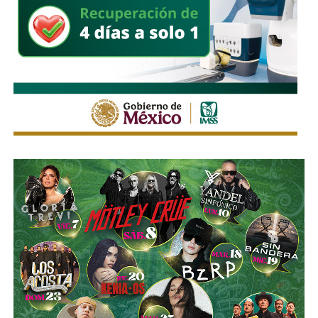
La Avenida Chapultepec tiene varias señales que indican
que el
límite de velocidad es de 50 km/h
, algunas casi
borradas -ahí te encargo, Ayuntamiento- pero en los
videos que circularon de autos voladores,
en ninguno de
los casos, la velocidad del vehículo estaba por debajo
del límite permitido
.
Sí hubo un fallo grande por parte de las
autoridades
viales municipales que no anunciaron a tiempo el tope
y no colocaron la señal hasta que ya estaba listo el muro