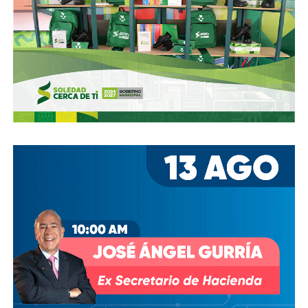
Ya aprovechando,
revisen las señales de tránsito de la
zona, que necesitan mantenimiento
, y luego dense una
vuelta por la ciudad:
hay banquetas que son
estacionamientos, hay ciclovías intransitables, hay
peatones en riesgo
porque los conductores no siguen el
reglamento.
En pocas palabras,
bajemos todos la velocidad… en
todo, hay topes
.
También lee:
Arrancó la carrera, todos la van perdiendo |
Columna de Haniel Valdés