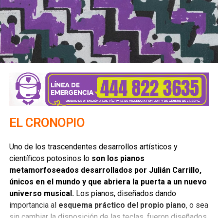
Mexicanos están invictos en el Campeonato Mundial
de Raquetbol
NO TE PIERDAS
Recomendaciones de cine político | Columna de
Mario Candia
EL CRONOPIO
Uno de los trascendentes desarrollos artísticos y
científicos potosinos lo
son los pianos
metamorfoseados desarrollados por Julián Carrillo,
únicos en el mundo y que abriera la puerta a un nuevo
universo musical.
Los pianos, diseñados dando
importancia al
esquema práctico del propio piano
, o sea
sin cambiar la disposición de las teclas, fueron diseñados