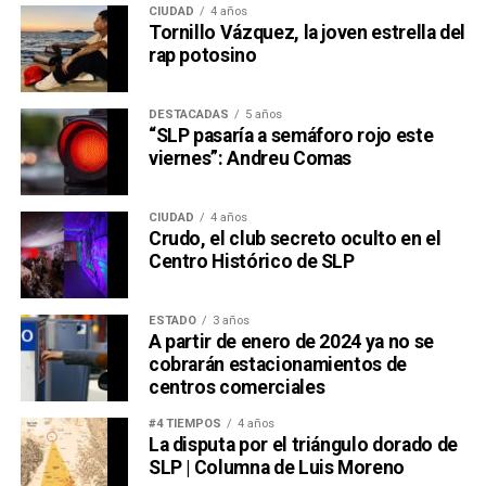
CIUDAD
4 años
Tornillo Vázquez, la joven estrella del
rap potosino
DESTACADAS
5 años
“SLP pasaría a semáforo rojo este
viernes”: Andreu Comas
CIUDAD
4 años
Crudo, el club secreto oculto en el
Centro Histórico de SLP
ESTADO
3 años
A partir de enero de 2024 ya no se
cobrarán estacionamientos de
centros comerciales
#4 TIEMPOS
4 años
La disputa por el triángulo dorado de
SLP | Columna de Luis Moreno