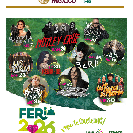
la compañía.
Esa conversión todavía no ocurre: se proyecta para 2027.
Azcárraga ha reducido considerablemente sus acciones
de la compañía, aunque conserva (vía un fideicomiso
familiar y una clase especial de acciones) el control formal
del voto de la empresa, independientemente de cuánto
capital tenga cada quien. En resumidas cuentas, aunque
Emilio Azcárraga tiene el poder de decisión
,
el mismo
financiero que reparte el control de El Realito con los
dos hombres más poderosos de Televisa está, al
mismo tiempo, camino a convertirse en el mayor
dueño accionario de la propia televisora.