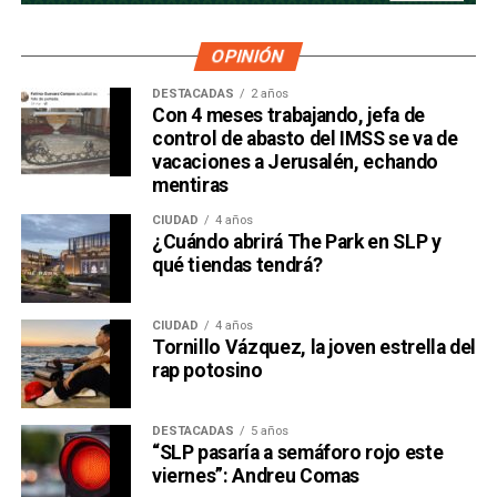
OPINIÓN
DESTACADAS
2 años
Con 4 meses trabajando, jefa de
control de abasto del IMSS se va de
vacaciones a Jerusalén, echando
mentiras
CIUDAD
4 años
¿Cuándo abrirá The Park en SLP y
qué tiendas tendrá?
CIUDAD
4 años
Tornillo Vázquez, la joven estrella del
rap potosino
DESTACADAS
5 años
“SLP pasaría a semáforo rojo este
viernes”: Andreu Comas