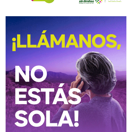
David Martínez es apodado coloquialmente como “
El
Fantasma de Wall Street
”, y ha adquirido un poder
inmenso en Latinoamérica, especialmente en Argentina,
donde ha servido como negociador para la deuda nacional
y en 2017, fue considerado por Forbes como el hombre
más rico de dicho país. El regiomontano tiene un historial
documentado de tomar control de empresas en
dificultades financieras a partir de deuda: lo hizo con la
textilera CYDSA en los años 90, con la vidriera Vitro entre
2009 y 2012, y con las ya mencionadas Empresas ICA
desde 2016.
Algo similar realizó en 2020 con
Grupo Aeroportuario