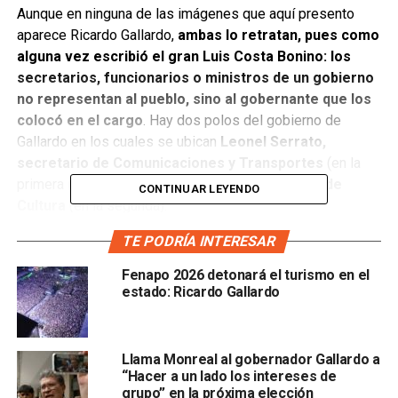
Aunque en ninguna de las imágenes que aquí presento
aparece Ricardo Gallardo,
ambas lo retratan, pues como
alguna vez escribió el gran Luis Costa Bonino: los
secretarios, funcionarios o ministros de un gobierno
no representan al pueblo, sino al gobernante que los
colocó en el cargo
. Hay dos polos del gobierno de
Gallardo en los cuales se ubican
Leonel Serrato,
secretario de Comunicaciones y Transportes
(en la
primera imagen) y
Elizabeth Torres, secretaria de
CONTINUAR LEYENDO
Cultura
(en la segunda):
TE PODRÍA INTERESAR
Fenapo 2026 detonará el turismo en el
estado: Ricardo Gallardo
Llama Monreal al gobernador Gallardo a
“Hacer a un lado los intereses de
grupo” en la próxima elección