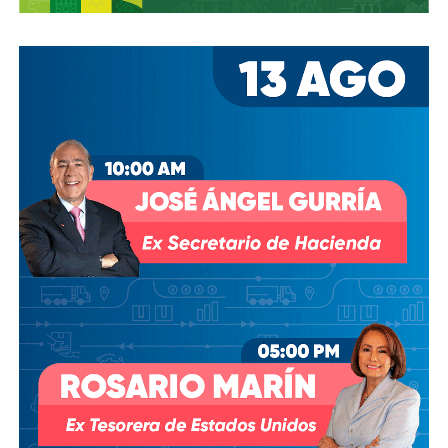
los hombres más poderosos del país.
Desde entonces,
al menos tres intentos de rescindir o
modificar el contrato se han hecho sin haber
prosperado
: en agosto de 2018, la Comisión Estatal del
Agua abrió un expediente que no avanzó pese a 350 mil
afectados y una queja de oficio de la Comisión Estatal de
Derechos Humanos; en abril de 2023, el entonces
presidente
Andrés Manuel López Obrador
respondió a
una petición del gobernador Ricardo Gallardo Cardona con
un “a lo mejor se lo cambiamos” que no derivó en ningún
trámite documentado; y desde 2025, la Comisión Nacional
del Agua asegura estar “evaluando” el retiro de la
concesión, hasta el momento, sin resolución.
También lee:
Diputada pide poner un alto a la empresa de
El Realito