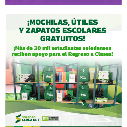
del Centro Norte
(OMA), el operador de, entre otros, el
Aeropuerto Ponciano Arriaga de la capital potosina.
Fintech compró primero acciones especiales que
garantizaban el control de la aeroportuaria y luego
concretó una oferta pública con la que en julio de 2021,
alcanzó el 30.1% de participación económica, suficiente
para mantener el control hasta que lo vendieron a la
francesa Vinci Airports en 2022 (El Economista, dic. 2020
y jul. 2021; Folleto Informativo Definitivo, Bolsa Mexicana
de Valores, may. 2021).
Si bien todos estos empresarios se han aliado en otras
ocasiones (
en 2017 ganaron la licitación para construir
el ahora cancelado Aeropuerto de Texcoco
),
cuando
se otorgó la concesión para la administración de El
Realito, ni Slim ni Martínez ni los copresidentes de
Televisa tenían sus actuales injerencias en Aquos
, por
lo que se podría decir que ésta fue heredada, y acabó
dejando el control de la presa en las manos de cuatro de