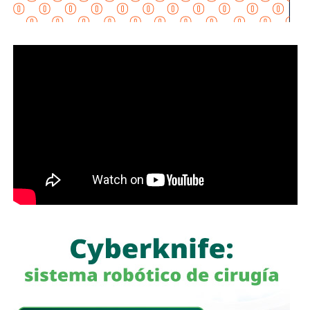
fortalecer incluso más esta Plataforma de Transparencia.
Y cada mes se va a estar informando de los contratos
públicos. Entonces, es transparencia total del Gobierno de
México”, puntualizó en la conferencia matutina: “Las
mañaneras del pueblo”.
Señaló que la información de todas las actividades de
gobierno y el ejercicio de los recursos deben
transparentarse, tal y como lo establece el artículo 6 de la
Constitución Política.