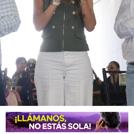
que próximamente se podrá consolidar de la mano de una
mujer.
ARTÍCULOS RELACIONADOS:
4T
CLAUDIA SHEINBAUM
ELECCIONES PRESIDENCIALES
MACUSPANA TABASCO
SIGUIENTE
Falleció Ricardo “Cocola” Cordero
NO TE PIERDAS
La prioridad es continuar con la Cuarta
Transformación: Sheinbaum