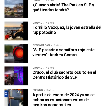
CIUDAD
4 años
¿Cuándo abrirá The Park en SLP y
qué tiendas tendrá?
CIUDAD
4 años
Tornillo Vázquez, la joven estrella del
rap potosino
DESTACADAS
5 años
“SLP pasaría a semáforo rojo este
viernes”: Andreu Comas
CIUDAD
4 años
Crudo, el club secreto oculto en el
Centro Histórico de SLP
ESTADO
3 años
A partir de enero de 2024 ya no se
cobrarán estacionamientos de
centros comerciales