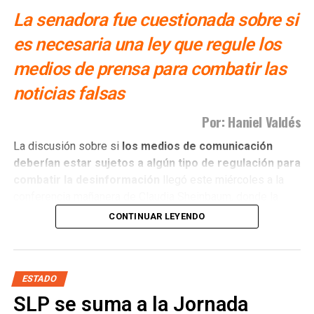
La senadora fue cuestionada sobre si
es necesaria una ley que regule los
medios de prensa para combatir las
noticias falsas
Por: Haniel Valdés
La discusión sobre si
los medios de comunicación
deberían estar sujetos a algún tipo de regulación para
combatir la desinformación
llegó este miércoles a la
conferencia mañanera de Claudia Sheinbaum, donde la
presidenta hizo un llamado a que quienes ejercen el
CONTINUAR LEYENDO
periodismo actúen con ética y apego a la verdad.
El planteamiento abrió nuevamente un debate que no es
nuevo, pero que sigue generando posiciones encontradas:
ESTADO
¿cómo combatir la circulación de noticias falsas y la
SLP se suma a la Jornada
desinformación sin convertir una regulación de los