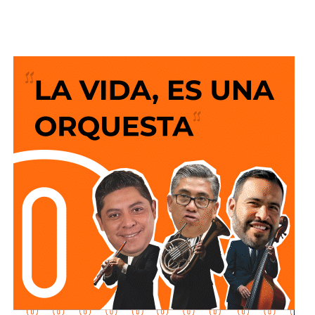
Gobierno de México con el objetivo de garantizar el
acceso a la información de las y los mexicanos a través
del fortalecimiento de la
Plataforma Nacional de
Transparencia (PNT).
“En la ley actual está establecido que los servidores
públicos pueden determinar qué se hace público y qué no,
dependiendo de la seguridad nacional o del procedimiento
en el que está la información. Con este Decreto ya no lo
dejamos a criterio del servidor público, ya no lo dejamos a
criterio de un secretario, de otra secretaria, de un director
de un área de Pemex o de CFE, o de cualquier Secretaría”.
“Ya hay un lineamiento específico de realmente lo que
debe ser transparente y aquello que, por el procedimiento
administrativo judicial, no puede informarse dado que está
en un procedimiento y puede caerse el procedimiento
judicial o administrativo, o lo que realmente es de
seguridad nacional. Entonces, para ello en un mes se va a