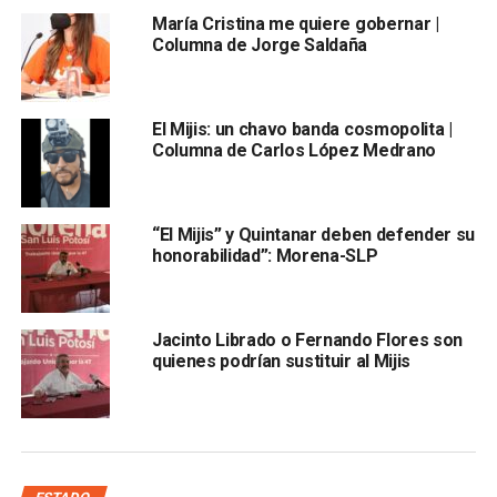
acredita su pertenencia a la comunidad indígena de
María Cristina me quiere gobernar |
Axtla de Terrazas es falsa
Columna de Jorge Saldaña
El Mijis: un chavo banda cosmopolita |
Columna de Carlos López Medrano
“El Mijis” y Quintanar deben defender su
y en ese municipio no hay comunidad Tének, a dónde
honorabilidad”: Morena-SLP
afirmó Mijis pertenecer el morenista, sino que ahí hay
indígenas de la comunidad Náhuatl y en esa comunidad no
hay ninguna descendencia registrada con los apellidos
Jacinto Librado o Fernando Flores son
quienes podrían sustituir al Mijis
Carrizales Becerra.
Finalmente, la alcaldesa del municipio, Guadalupe Martínez
Rodríguez advirtió que
presentarán una denuncia por
falsificación de documentos
“estamos hablando de que
son documentos oficiales y es un delito que no puede