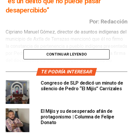
“es un delito que no puede pasar
desapercibido”
Por: Redacción
Cipriano Manuel Gómez, director de asuntos indígenas del
municipio de Axtla de Terrazas mencionó que él no firmo
la constancia de pertenencia a pueblo indígena presentada
por Pedro Carrizales “El Mijis”, pues asegura que
la firma
CONTINUAR LEYENDO
del documento no fue hecha por él y el sello no
corresponde a la dirección de Asuntos Indígenas.
TE PODRÍA INTERESAR
“Nosotros no hemos tenido ese oficio en la fecha que
Congreso de SLP dedicó un minuto de
marcan (el martes 06 de abril), ninguna persona vino a
silencio de Pedro “El Mijis” Carrizales
pedir ese oficio, por eso hora si que no tenemos otra cosa
más qué decir… Han falsificado tanto nuestra firma como
nuestro sello”.
El Mijis y su desesperado afán de
protagonismo | Columna de Felipe
Además,
la dirección de Asuntos Indígenas remarcó
Donato
que el documento que presentó “El Mijis” en el cual