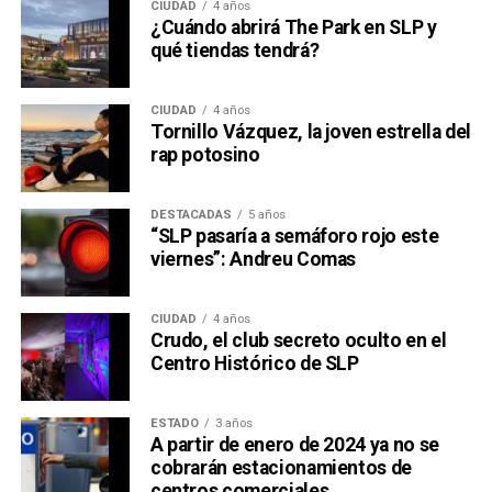
CIUDAD
4 años
¿Cuándo abrirá The Park en SLP y
qué tiendas tendrá?
CIUDAD
4 años
Tornillo Vázquez, la joven estrella del
rap potosino
DESTACADAS
5 años
“SLP pasaría a semáforo rojo este
viernes”: Andreu Comas
CIUDAD
4 años
Crudo, el club secreto oculto en el
Centro Histórico de SLP
ESTADO
3 años
A partir de enero de 2024 ya no se
cobrarán estacionamientos de
centros comerciales