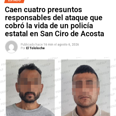
ESTADO
pasar desapercibido, estamos viendo esta situación”.
Caen cuatro presuntos
responsables del ataque que
Lee también
:
“El Mijis” se burla de la lucha de los pueblos
originarios: Leonel Serrato
cobró la vida de un policía
estatal en San Ciro de Acosta
ARTÍCULOS RELACIONADOS:
MIJIS
PERTENENCIA PUEBLO INDÍGENA
Publicado hace
16 min
el
agosto 6, 2026
Por
El Tololoche
SIGUIENTE
Cuerpo de bomberos de SLP vive crisis económica
NO TE PIERDAS
“Cero tolerancia con aficionados en el partido del
Atlético de San Luis”: Andreu Comas