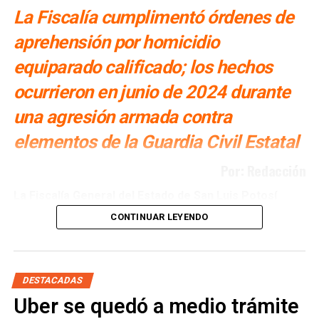
La Fiscalía cumplimentó órdenes de
aprehensión por homicidio
equiparado calificado; los hechos
ocurrieron en junio de 2024 durante
una agresión armada contra
elementos de la Guardia Civil Estatal
Por: Redacción
La Fiscalía General del Estado de San Luis Potosí
(FGESLP) informó el cumplimiento de cuatro órdenes de
CONTINUAR LEYENDO
aprehensión en contra de igual número de personas,
señaladas por su probable responsabilidad en el delito de
homicidio equiparado calificado, derivado del ataque
armado contra elementos de la Guardia Civil Estatal (GCE)
DESTACADAS
registrado en el municipio de San Ciro de Acosta, donde
Uber se quedó a medio trámite
un agente perdió la vida.