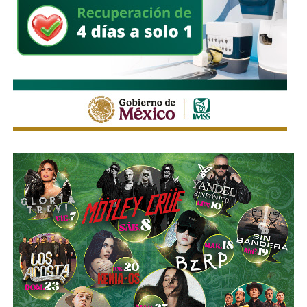
La Avenida Chapultepec tiene varias señales que indican
que el
límite de velocidad es de 50 km/h
, algunas casi
borradas -ahí te encargo, Ayuntamiento- pero en los
videos que circularon de autos voladores,
en ninguno de
los casos, la velocidad del vehículo estaba por debajo
del límite permitido
.
Sí hubo un fallo grande por parte de las
autoridades
viales municipales que no anunciaron a tiempo el tope
y no colocaron la señal hasta que ya estaba listo el muro