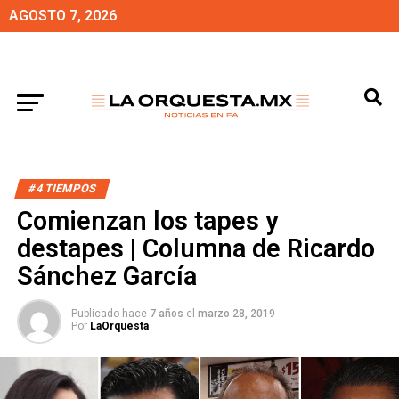
AGOSTO 7, 2026
#4 TIEMPOS
Comienzan los tapes y
destapes | Columna de Ricardo
Sánchez García
Publicado hace
7 años
el
marzo 28, 2019
Por
LaOrquesta