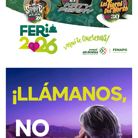
de los tormentos.
Sigue existiendo tardanza por parte de estas mismas
autoridades para
repintar o rescatar las señales que
no solo ahí, sino en toda la ciudad, están mal pintadas,
opacas, mal colocadas o tapadas por árboles
.
Los medios que
compartieron videos, que criticaron al
gobierno municipal, que incitaron al odio de
conductores hacia peatones
(como si eso no fuera pan
de cada día), ¿por qué no acompañaron sus post con un
“circule con cuidado”, “cumpla con lo establecido”,
“respete al peatón”?
A mis colegas de los medios: falta para el 2027, no
empecemos desde ya a
querer caerle mejor al que
todavía no saben si va a seguir en el poder
, hagamos
periodismo útil, no crítica en busca de likes.