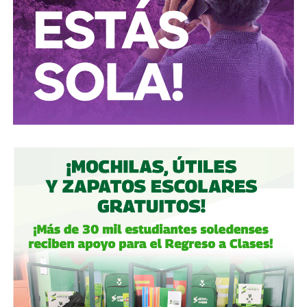
Conductores:
respeten al peatón.
Peatones:
no usen el
móvil mientras cruzan las calles, ni intenten ganarle al
semáforo.
Ciclistas:
hay solo 3 ciclovías, pero usémoslas
correctamente.
Autoridades:
hagan su trabajo, pero háganlo bien, y no
descuiden lo que hicieron antes por centrarse solo en
obras nuevas.
Gobierno estatal:
la obra municipal es para que las
personas se sientan más seguras entrando a un parque
bajo su cuidado, para evitar accidentes en una calle, de una
ciudad que también es parte del estado.
Gobierno municipal:
no se apresuren por hacer cosas
solo de cara a la contienda electoral, échenle ganas y
háganlas bien, respeten los tiempos, informen
oportunamente a los usuarios de las vialidades.