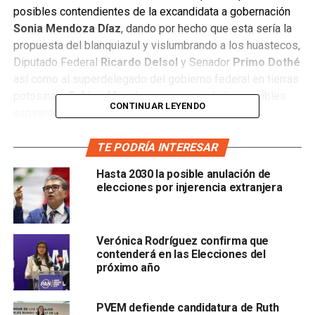
posibles contendientes de la excandidata a gobernación
Sonia Mendoza Díaz
, dando por hecho que esta sería la
propuesta del blanquiazul y vislumbrando a los huastecos,
Diputado Federal
Ricardo Delsol
y Senador
Primo Dothé
así como al superdelegado del gobierno federal en tierras
potosinas,
Gabino Morales
, como otro de los posibles
CONTINUAR LEYENDO
aspirantes a la gubernatura estatal.
Para tan pretenciosas opciones el diputado huasteco
TE PODRÍA INTERESAR
olvidó el tema de género y pronto se escucharon voces
Hasta 2030 la posible anulación de
aclarando que las mujeres están listas para gobernar
elecciones por injerencia extranjera
como también lo está la sociedad potosina.
No debemos olvidar que en las pasadas elecciones
la
Verónica Rodríguez confirma que
actual Presidenta del Congreso del Estado se
contenderá en las Elecciones del
mantuvo en la contienda
hasta el final con muchas
próximo año
posibilidades de ser la gobernadora, incluso hay voces
que verdaderamente hoy la colocan en el estrado. Pero
PVEM defiende candidatura de Ruth
como sabemos en política y en los pozoles del Mercado