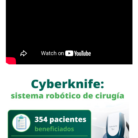
whitexican o retrógrado y termine llamando “pobre” al que
camina, tómese los 30 minutos que tarda en cada
semáforo para respirar y léame con la mente un poco
menos cerrada.
Las primeras quejas llegaron porque
no había señalética
para avisarle a los conductores que había una barda
en medio de la calle
, pero la mayoría de los que piden la
señal con el aviso son los mismos que, a propósito, no
ven las que sí están, esas que indican un máximo en la
velocidad, o
ser cortés con los peatones que intentan
cruzar
.
Señales faltan más, como una que indique para qué o
quién es el carril central de Chapultepec
, que en
realidad nadie lo sabe a ciencia cierta, otras en toda la
ciudad, las
que avisen que la ciclovía no es para que se
estacionen autos de los negocios de Carranza o
Himno Nacional
.