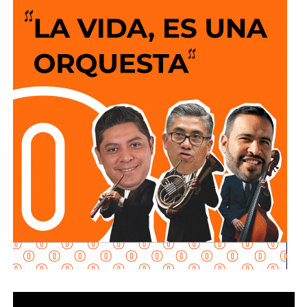
siempre es que el peatón suba y baje 200 escalones
de horribles estructuras de hierro
o que los autos
sigan a 100 km/h sobre un puente o paso a desnivel.
No soy un experto en ingeniería urbana, por lo que no
pretendo entrar en detalles técnicos de si está bien o mal
hecho, por eso me centro en los
debates que quieren
forzar las páginas de Facebook
que se llaman medios
de prensa.
Pocas veces he visto medios cuestionar la constante
construcción de estructura cochista que lejos de mejorar la
movilidad, como dicen los boletines oficiales, tienden
solamente a
favorecer la velocidad
.
¿Quién se acuerda de los peatones? ¿Quién piensa
en el que quiere cruzar la calle sin tener que subirse
a un gigante de hierro de más de 6 metros de altura?
Antes de que lo invada un pensamiento clasista,