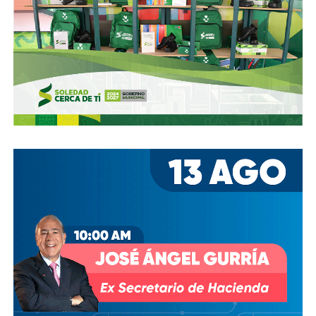
Ya aprovechando,
revisen las señales de tránsito de la
zona, que necesitan mantenimiento
, y luego dense una
vuelta por la ciudad:
hay banquetas que son
estacionamientos, hay ciclovías intransitables, hay
peatones en riesgo
porque los conductores no siguen el
reglamento.
En pocas palabras,
bajemos todos la velocidad… en
todo, hay topes
.
También lee:
Arrancó la carrera, todos la van perdiendo |
Columna de Haniel Valdés