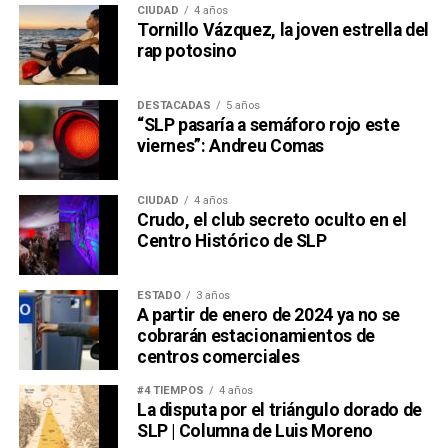
CIUDAD
4 años
Tornillo Vázquez, la joven estrella del
rap potosino
DESTACADAS
5 años
“SLP pasaría a semáforo rojo este
viernes”: Andreu Comas
CIUDAD
4 años
Crudo, el club secreto oculto en el
Centro Histórico de SLP
ESTADO
3 años
A partir de enero de 2024 ya no se
cobrarán estacionamientos de
centros comerciales
#4 TIEMPOS
4 años
La disputa por el triángulo dorado de
SLP | Columna de Luis Moreno