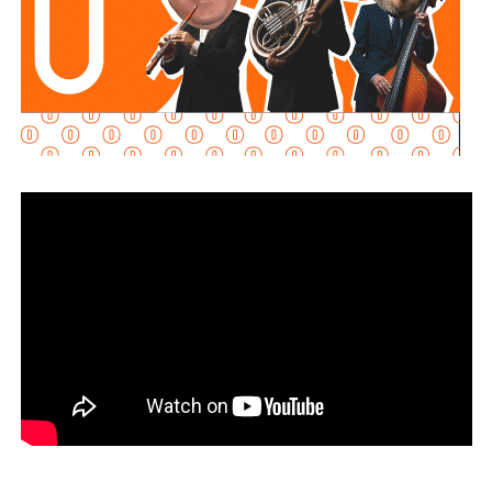
Señaló que esta infraestructura también genera mayor
confianza para las inversiones nacionales e
internacionales, al mejorar la conectividad entre las zonas
habitacionales, industriales y comerciales, consolidando a
San Luis Potosí como un destino estratégico para el
desarrollo económico.
“Desde hace cinco años comenzó la construcción de un
nuevo
San Luis Potosí,
donde las obras, los programas
sociales y las oportunidades llegan a las cuatro regiones
del estado. Hoy contamos con un
Circuito Potosí
moderno, nuevas carreteras, infraestructura educativa y
proyectos que están transformando la vida de las familias
potosinas”, expresó la Senadora del Partido Verde.