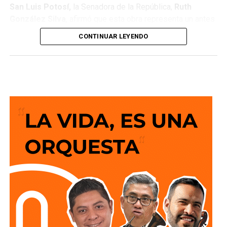
San Luis Potosí,
la Senadora de la República,
Ruth
González Silva
, afirmó que esta obra representa un antes
y un después para la movilidad del estado al consolidar a
CONTINUAR LEYENDO
San Luis Potosí como una de las entidades con mayor
desarrollo en infraestructura del país, resultado de cinco
años de trabajo y visión del Gobierno del Cambio.
La legisladora destacó que el nuevo deprimido atiende
una demanda histórica de miles de automovilistas y
permitirá reducir significativamente los tiempos de
traslado, lo que se traduce en una mejor calidad de vida
para las familias potosinas, al disponer de más tiempo
para convivir, además de fortalecer la competitividad del
estado.