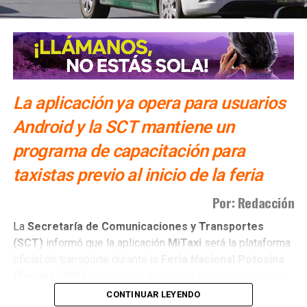
La aplicación ya opera para usuarios
Android y la SCT mantiene un
programa de capacitación para
taxistas previo al inicio de la feria
Por: Redacción
La
Secretaría de Comunicaciones y Transportes
(SCT)
informó que la aplicación
MiTaxi
será la plataforma
oficial de transporte durante la
Feria Nacional Potosina
(Fenapo)
2026
y que ya se encuentra en operación para
usuarios con dispositivos
Android
.
CONTINUAR LEYENDO