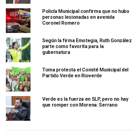
Policía Municipal confirma que no hubo
Salvador López indicó que en esta localidad, por seg
unda
personas lesionadas en avenida
ocasión, desconocidos arriban para provocar
Coronel Romero
desestabilización y amedrentar a la multitud: “sin embargo,
en esta ocasión, el saldo representa actos que rebasan
Según la firma Emotegia, Ruth González
los límites de tolerancia y atentan contra la integridad de
parte como favorita para la
las personas, en este proceso electoral 2021”.
gubernatura
El abanderado del Partido Verde y del Trabajo
Toma protesta el Comité Municipal del
expresó que su equipo jurídico ha tomado cartas en el
Partido Verde en Rioverde
asunto y se realizaron las denuncias ante las
instancias correspondientes.
Verde es la fuerza en SLP, pero no hay
que romper con Morena: Serrano