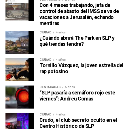
Con 4 meses trabajando, jefa de
control de abasto del IMSS se va de
vacaciones a Jerusalén, echando
mentiras
CIUDAD
4 años
¿Cuándo abrirá The Park en SLP y
qué tiendas tendrá?
CIUDAD
4 años
Tornillo Vázquez, la joven estrella del
rap potosino
DESTACADAS
5 años
“SLP pasaría a semáforo rojo este
viernes”: Andreu Comas
CIUDAD
4 años
Crudo, el club secreto oculto en el
Centro Histórico de SLP