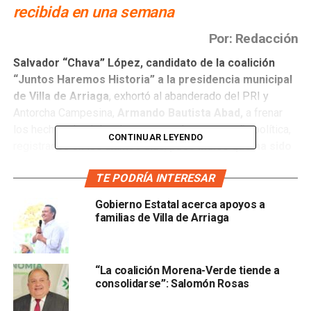
recibida en una semana
Por: Redacción
Salvador “Chava” López, candidato de la coalición
“Juntos Haremos Historia” a la presidencia municipal
de Villa de Arriaga
, exhortó al abanderado del PRI y
Antorcha Campesina,
Armando Bautista Abad,
a frenar
los hechos de violencia en contra de su campaña política,
CONTINUAR LEYENDO
registrados en los últimos días,
pues indicó que ha sido
agredido en sus eventos con armas de fuego.
TE PODRÍA INTERESAR
El candidato del Partido Verde y Partido del Trabajo
Gobierno Estatal acerca apoyos a
detalló que
este domingo 30 de mayo en el desarrollo
familias de Villa de Arriaga
de un mitin político, en la comunidad El Tepetate,
sujetos afines a la candidatura de Bautista Abad,
expusieron la integridad de los asistentes, al iniciar un
“La coalición Morena-Verde tiende a
incidente de grave riesgo que incluyó
disparos de arma
consolidarse”: Salomón Rosas
de fuego y que dejaron como saldo a un hombre
herido.