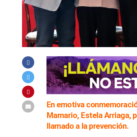
En emotiva conmemoración 
Mamario, Estela Arriaga, p
llamado a la prevención.