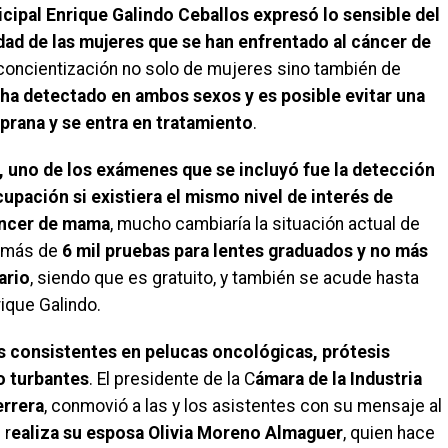
cipal Enrique Galindo Ceballos expresó lo sensible del
dad de las mujeres que se han enfrentado al cáncer de
a concientización no solo de mujeres sino también de
ha detectado en ambos sexos y es posible evitar una
prana y se entra en tratamiento
.
d, uno de los exámenes que se incluyó fue la detección
pación si existiera el mismo nivel de interés de
cáncer de mama
, mucho cambiaría la situación actual de
 más de
6 mil pruebas para lentes graduados y no más
ario
, siendo que es gratuito, y también se acude hasta
rique Galindo.
 consistentes en pelucas oncológicas, prótesis
o turbantes
. El presidente de la C
ámara de la Industria
errera
, conmovió a las y los asistentes con su mensaje al
 r
ealiza su esposa Olivia Moreno Almaguer
, quien hace