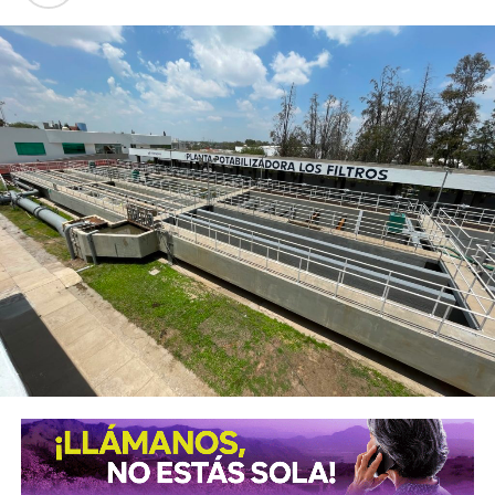
buscan fortalecer sus conocimientos, con talleres de
capacitación en áreas como belleza, costura, bisutería,
carpintería, herrería, electricidad, computación, danza y
actividades deportivas, que les permitan incorporarse al
mercado laboral, emprender un negocio propio o
perfeccionar conocimientos que ya poseen.
El alcalde señaló que el objetivo es que los soledenses
encuentren en este
Centro
un lugar donde puedan
prepararse, perfeccionar sus habilidades y abrir nuevas
oportunidades para salir adelante. “Aquí generamos áreas
de oportunidad para que la gente pueda aprender un oficio,
conseguir un empleo o iniciar su propio negocio, en un
espacio digno, moderno y equipado con herramientas,
maquinaria y tecnología de primer nivel, con áreas amplias
diseñadas específicamente para cada actividad, donde