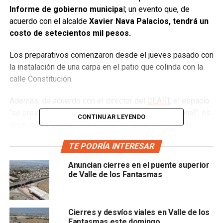
Informe de gobierno municipa
l; un evento que, de
acuerdo con el alcalde
Xavier Nava Palacios, tendrá un
costo de setecientos mil pesos.
Los preparativos comenzaron desde el jueves pasado con
la instalación de una carpa en el patio que colinda con la
calle Constitución.
Además, de acuerdo con el director del
CEART
, el espacio
“se prestó bajo un acuerdo de apoyo interinstitucional”, es
CONTINUAR LEYENDO
decir, no se cobrará por la renta del lugar como suele
hacerse a particulares.
TE PODRÍA INTERESAR
Por la mañana del viernes, personal del Ayuntamiento de
Anuncian cierres en el puente superior
diversas direcciones como Cultura, Deportes, Seguridad
de Valle de los Fantasmas
Pública, Turismo, Desarrollo Social, entre otras; fueron
citadas en el recinto junto con directores para el “ensayo
general” del informe.
Cierres y desvíos viales en Valle de los
Fantasmas este domingo