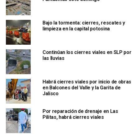
Por su parte,
Edgar Jiménez Arcadia, director de
Seguridad Pública Municipal,
este indicó que se está
definiendo la cantidad de elementos de esa corporación
Bajo la tormenta: cierres, rescates y
que participarán en el Informe, debido a que
“tenemos
limpieza en la capital potosina
más operativos, como la feria de Pozos”.
Continúan los cierres viales en SLP por
las lluvias
Habrá cierres viales por inicio de obras
en Balcones del Valle y la Garita de
Jalisco
El director de vialidad, Filemón Juárez, informó que el día
de mañana habrá
un cierre parcial a la circulación por la
Por reparación de drenaje en Las
calle Constitución
debido a que el ingreso de los
Pilitas, habrá cierres viales
invitados será por la calle Espinosa y Cuevas.
“Espinosa y Cuevas será la entrada principal se hará una