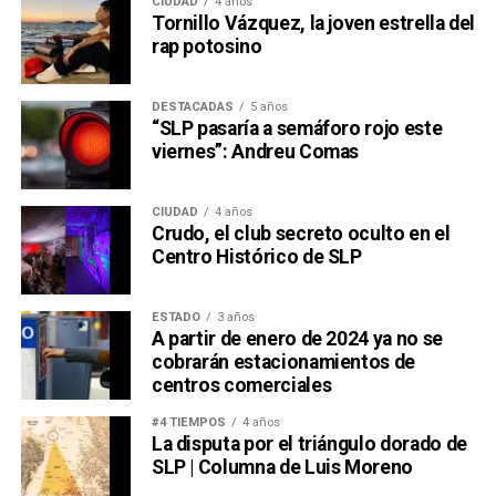
CIUDAD
4 años
Tornillo Vázquez, la joven estrella del
rap potosino
DESTACADAS
5 años
“SLP pasaría a semáforo rojo este
viernes”: Andreu Comas
CIUDAD
4 años
Crudo, el club secreto oculto en el
Centro Histórico de SLP
ESTADO
3 años
A partir de enero de 2024 ya no se
cobrarán estacionamientos de
centros comerciales
#4 TIEMPOS
4 años
La disputa por el triángulo dorado de
SLP | Columna de Luis Moreno