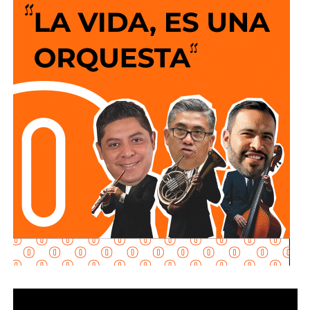
ofrecer un servicio más confiable para miles de familias.
La semana pasada concluyeron los trabajos de
mantenimiento y restauración en los módulos donde se
lleva a cabo el proceso de potabilización del agua, para
continuar con la limpieza y mantenimiento integral de las
instalaciones de la planta.
La siguiente etapa contempla el equipamiento de los
tanques de floculación y sedimentación, donde las
partículas e impurezas que contiene el agua se agrupan y
posteriormente se depositan en el fondo, permitiendo
separar el agua más clara para que continúe con las
etapas de filtración y desinfección antes de su
distribución.