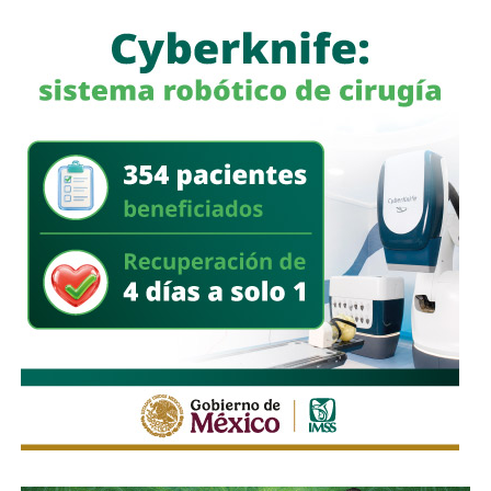
2022
, la cual redujo significativamente los
enfrentamientos entre los hutíes y la coalición
encabezada por
Arabia Saudita
que respalda al gobierno
reconocido internacionalmente.
Tras los ataques,
Saree
llamó a los simpatizantes del
movimiento hutí a mantenerse en alerta y a enfrentar
cualquier acción militar de
Arabia Saudita
y sus aliados
en territorio yemení.
También lee:
Unicef reporta 300 niños muertos en Gaza
tras el alto el fuego