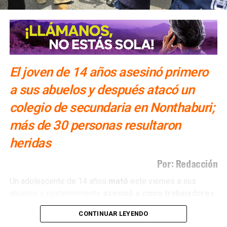
El joven de 14 años asesinó primero
a sus abuelos y después atacó un
colegio de secundaria en Nonthaburi;
más de 30 personas resultaron
heridas
Por: Redacción
Un adolescente de 14 años
mató
este viernes a sus
abuelos y posteriormente
asesinó a cinco trabajadores
de una escuela secundaria en Tailandia
, antes de
CONTINUAR LEYENDO
quitarse la vida con el arma utilizada en el ataque,