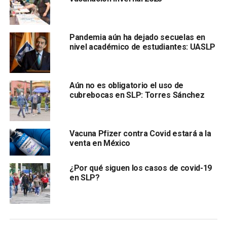
investigadas resulten eficientes.
De acuerdo con Gavi, una sociedad entre el sector público
Pandemia aún ha dejado secuelas en
y privado iniciada por la
Fundación Bill & Melinda Gates
nivel académico de estudiantes: UASLP
Aún no es obligatorio el uso de
cubrebocas en SLP: Torres Sánchez
Vacuna Pfizer contra Covid estará a la
que compra vacunas para el 60% de los niños del mundo,
venta en México
quienes aporten a su “Instalación Covax” tendrán “la
oportunidad de beneficiarse de una cartera más amplia de
¿Por qué siguen los casos de covid-19
vacunas contra el covid-19”.
en SLP?
Por ello, los países ricos podrían firmar contratos por su
cuenta con farmacéuticas y luego obtener asignaciones
incondicionales de Gavi.