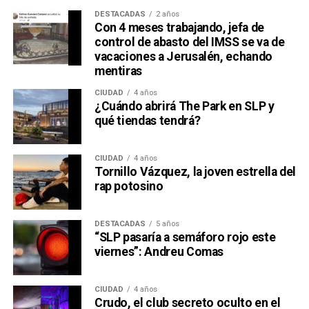
DESTACADAS
2 años
Con 4 meses trabajando, jefa de
control de abasto del IMSS se va de
vacaciones a Jerusalén, echando
mentiras
CIUDAD
4 años
¿Cuándo abrirá The Park en SLP y
qué tiendas tendrá?
CIUDAD
4 años
Tornillo Vázquez, la joven estrella del
rap potosino
DESTACADAS
5 años
“SLP pasaría a semáforo rojo este
viernes”: Andreu Comas
CIUDAD
4 años
Crudo, el club secreto oculto en el