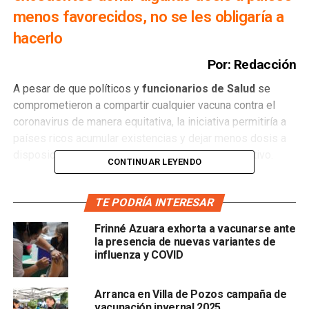
menos favorecidos, no se les obligaría a
hacerlo
Por: Redacción
A pesar de que políticos y
funcionarios de Salud
se
comprometieron a compartir cualquier vacuna contra el
coronavirus de manera equitativa, la iniciativa permitiría a
países ricos acumular existencias y dejar menos dosis a
disposición de naciones con menor poder adquisitivo.
CONTINUAR LEYENDO
Tras el escándalo reciente de que
Estados Unidos
adquirió una gran cantidad de medicamento nuevo contra
TE PODRÍA INTERESAR
el covid-19, hay quien pronostica una situación más dispar
Frinné Azuara exhorta a vacunarse ante
si se crea una vacuna eficaz.
la presencia de nuevas variantes de
influenza y COVID
Algunos países como
Reino Unido, Francia, Alemania y
Estados Unidos
ya encargaron millones de dosis de
Arranca en Villa de Pozos campaña de
vacunas, aún cuando no se ha demostrado que las vacunas
vacunación invernal 2025