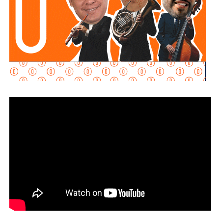
balísticos y drones
y aseguró que tuvo como objetivo
fuerzas respaldadas por
Arabia Saudita
.
El dirigente rebelde sostuvo que el ataque respondió a
una supuesta concentración de tropas apoyadas por
Riad
en el este de
Yemen
y afirmó que las operaciones
causaron
cientos de muertos y heridos
, además de la
destrucción de campamentos, vehículos militares y
depósitos de armas.
La ofensiva representa uno de los episodios de mayor
intensidad desde la tregua de facto alcanzada en
abril de