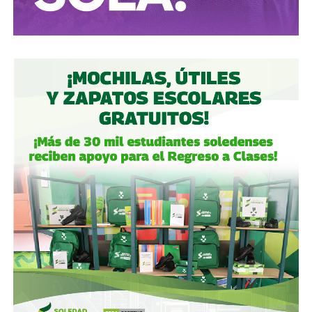
universal.
Sin embargo,
la vieja enfermedad de la repetición
informativa y de la construcción deliberada de
narrativas y relatos mediáticos desde el poder,
mismos que obedecen al piramidal filtro del discurso
occidental de producción, consumo y miedo,
no es un
problema exclusivo ni de nuestro estado ni país, es un
asunto continental.
Y es que ese sistema
viejo como Matusalen
, junto a la
velocidad sin criterio de las herramientas a la mano,
el
peligroso scroll incuestionable,
el reto de informar en 4
palabras o detener al navegante en dos segundos, ha
generado dos cosas:
nuevas especies en el espectro
de la comunicación y el periodismo, y la desalmada
condena que nos depara si seguimos confundiendo
cualquier cosa como noticia,
sin cuestionarla y -lo que
es peor- asumirla como verdad.