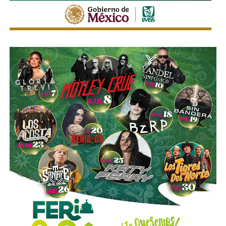
hacerse responsable de sus publicaciones de manera
seguridad de quienes utilizan motocicletas y
retroactiva.
Los espero, yo no tengo prisa, confío en su
motonetas,
atendiendo principios y estándares
profunda intolerancia al ego herido.
nacionales e internacionales en materia de movilidad y
seguridad vial.
Ahora, lo que hace posible este cambio no es solo un
arranque de valentía ni mi despertar ese de madrugada.
La utilización de luces encendidas de manera permanente
y de elementos luminosos o reflejantes permitirá facilitar
Detrás de estos cambios, nuestro medio empieza a
la identificación de estos vehículos por parte de los
operar una infraestructura de inteligencia artificial
demás conductores, particularmente durante la noche, en
diseñada para hacer lo que ningún equipo humano puede
zonas con poca iluminación o ante condiciones que
hacer todos los días con todo lo que se publica: leer la
reduzcan la visibilidad.
información, desarmarla, extraer los datos cuando se
detecten , y cruzarlos contra la memoria de lo que ya se
La diputada Sánchez López señaló que estas
dijo antes.
disposiciones representan una medida preventiva
orientada a proteger la vida de las personas motociclistas,
La máquina recuerda lo que luego el poder confía en que
disminuir la posibilidad de accidentes y reducir la
se nos olvide.
Esa será su función y también su límite:
gravedad de las lesiones y fallecimientos derivados de
propone, pero un ser humano dispone.
Ninguna
siniestros viales.
evaluación, criterio o producto se publicará jamás sin el