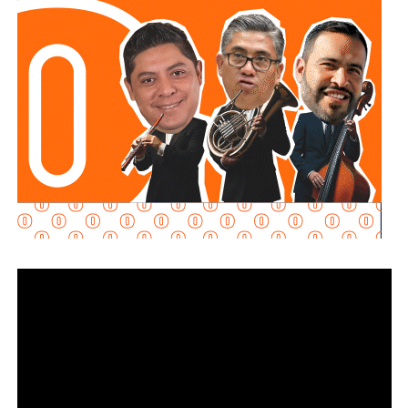
visibilidad y la del vehículo durante su circulación,
hacen llamar medios pero a las que en realidad no se
especialmente en condiciones de baja iluminación.
puede llamar por ningún nombre, porque son anónimas.
Además la disposición también señala que las personas
Son
esas páginas que escriben sincronizadas como si
conductoras deberán cumplir con las demás medidas de
les mandaran guión
. No usan método periodístico, usan
seguridad previstas en la legislación estatal.
adjetivos, conjeturas y afirmaciones sin comprobar.
Ellos
no quieren informar: quieren atacar sin honor,
todos
La diputada Brisseire Sánchez López, explicó que
conocemos a alguno y todos sabemos que esas
cañerías
mantener las luces encendidas permite incrementar
de publicaciones
tienen sus villanos favoritos y sus
la visibilidad de las motocicletas ante otros usuarios
mecenas invisibles
(entre comillas, subrayado y en
de la vía
, debido a que por sus dimensiones pueden ser
rojo…no son invisibles aunque así lo crean)
menos perceptibles que otros vehículos, particularmente
durante determinadas condiciones de circulación.
A esos no los voy a poner en duda, porque duda no tengo:
no sirven para nada excepto para generar ruido,
Señaló que esta medida se encuentra contemplada dentro
polarización y satisfacer los vacíos emocionales de
de estándares internacionales de seguridad vial, entre
sus autores y sus patrocinadores.
ellos los establecidos en la
Convención de Viena sobre
la Circulación Vial, d
e la que México forma parte, y tiene
Escriben con coraje porque están enojados. Escriben con
como finalidad reducir los factores de riesgo asociados
miedo porque se sienten inferiores. Escriben insultos
con la circu lación de motocicletas.