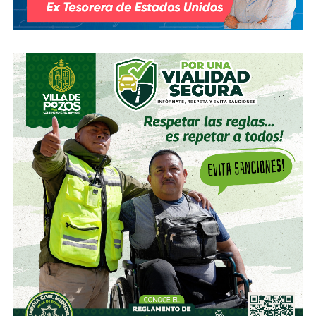
El afán es honesto. Desde La Orquesta quiero contribuir a
la construcción de un mástil, vela y timón con el que
el periodismo supere la tempestad en la que
estamos
, y que surque los mares de eso que chocará de
frente, fuerte y rapidísimo,
eso de lo que no tenemos
remota idea de lo que es, ni de lo cerca que pueda
estar, pero -les aseguro- viene.
Yo soy Jorge Saldaña.