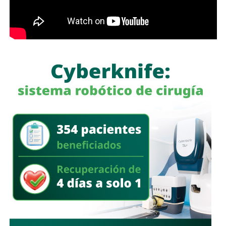
porque se están proyectando.
Es la psicología básica de
la cobardía.
La legisladora destacó que, la Ley General de Movilidad y
Seguridad Vial establece la obligación de las autoridades
competentes de implementar medidas preventivas
orientadas a disminuir los factores de riesgo y garantizar,
en la mayor medida posible, la protección de la vida y la
A esa revisión le vamos a llamar
El Graznido del Pato
. No
integridad física de las personas durante sus
para darles importancia —lo último que merecen— sino
desplazamientos por las vías públicas.
para lo contrario: para que al menos
mi Culto Público y el
círculo rojo de este estado distinga a esos como lo
que son y lo poco que valen. Desestimarlos es justo.
Si algún dueño, patrocinador o autor escondido de estas
cañerias de
pato-notas
quiere reclamar algo, el trámite es
Con la reforma aprobada, el marco regulatorio estatal
bien simple:
quitarse la máscara.
Hablar de frente y
incorpora medidas adicionales dirigidas a mejorar la