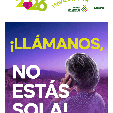
cuidado de un periodista.
El día que eso se invierta, y
Con esta reforma, el Congreso del Estado fortalece las
dejemos todo a la maquina, entonces cierren esta
acciones de prevención y seguridad vial, promoviendo una
página porque ya no seremos nosotros. El periodismo
movilidad más segura para las personas que utilizan
o tiene alma, o deja de hablarle a los seres humanos
motocicletas y motonetas en San Luis Potosí.
perdiendo todo sentido.
También lee:
Deudores alimentarios podrían enfrentar
El primer paso de este camino tiene nombre y
se
cárcel por ocultar bienes en SLP
entregará desde mañana a un círculo muy reducido al
que mantendré en mis listas de difusión, lo bauticé
como “A Tiempo y Marcando el Ritmo”.
Ese es solo el inicio. Hay más productos en camino y
cambios estructurales que iremos anunciando conforme
estén listos —
no antes, porque aquí no vamos a
cometer el pecado que le señalamos al poder de
anunciar lo que todavía no existe.
Empezamos en San Luis Potosí, que es donde el águila
paró y donde han iniciado, nacido y generado hombres,
mujeres, movimientos, piezas y talentos de valor