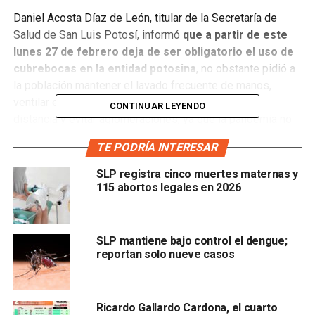
Daniel Acosta Díaz de León, titular de la Secretaría de
Salud de San Luis Potosí, informó
que a partir de este
lunes 27 de febrero deja de ser obligatorio el uso de
cubrebocas en la entidad potosina
, no obstante pidió a
la población mantener el lavado frecuente de manos,
ventilar espacios, estornudar de etiqueta, guardar
CONTINUAR LEYENDO
distancia y evitar aglomeraciones, ya que la pandemia no
ha terminado.
TE PODRÍA INTERESAR
El funcionario estatal detalló que
en el país y en el
SLP registra cinco muertes maternas y
estado los contagios, la hospitalización y las
115 abortos legales en 2026
defunciones han disminuido,
por lo que se puede
prescindir del uso de cubrebocas, aunque recomendó que
quienes acudan a lugares cerrados con alta concentración
SLP mantiene bajo control el dengue;
de personas, lo utilicen como preventivo.
reportan solo nueve casos
Acosta Díaz de León comentó que respecto al Covid-19 el
futuro aún es incierto, pero que de acuerdo a expertos, se
Ricardo Gallardo Cardona, el cuarto