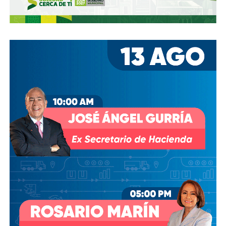
Se le atribuye a Mark Twain la afirmación:
“Lo que te
mete en problemas no es lo que no sabes, es lo que
crees que sabes con certeza… y resulta no ser
cierto”. Así nos está pasando.
El remedio no lo tenemos, pero primero hubo fiebre
que paracetamol. El termómetro está a reventar y a
la vista de todos.
Una cosa más, Culto Público y con esto cierro:
En lo
seguro no hay misterio, y cuando no hay camino…”se
hace camino al andar “ escribió Antonio Machado.
Por lo tanto, seguro que nos llamarán locos, (lo bueno es
que la cordura nos cae gorda y a mi me han dicho más feo)
seguro incomodaremos a algunos o a muchos,
seguro habrá tropiezos y errores.
Lo que les prometo es que no habrá arrepentimiento
.