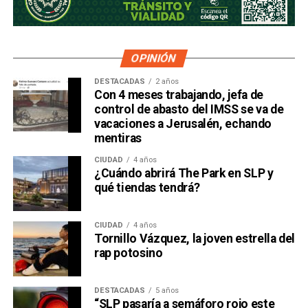
OPINIÓN
DESTACADAS
2 años
Con 4 meses trabajando, jefa de
control de abasto del IMSS se va de
vacaciones a Jerusalén, echando
mentiras
CIUDAD
4 años
¿Cuándo abrirá The Park en SLP y
qué tiendas tendrá?
CIUDAD
4 años
Tornillo Vázquez, la joven estrella del
rap potosino
DESTACADAS
5 años
“SLP pasaría a semáforo rojo este