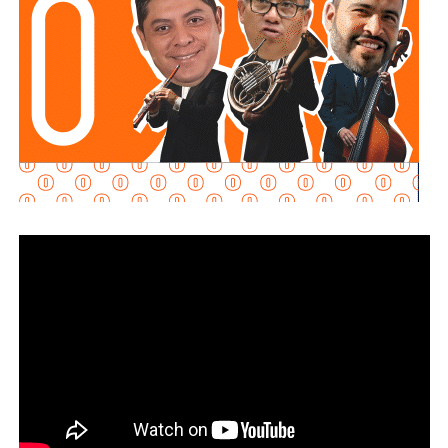
Martínez Guzmán
, en sociedad con la cúpula de
Grupo
Televisa.
Aquos El Realito es una sociedad integrada por
Aqualia
Gestión Integral de Agua
(44%) y
Aqualia
Infraestructura
(5%), filiales del grupo español
FCC
;
Conoinsa
(50.999%), filial de
Empresas ICA
; y
Servicios
de Agua Trident
(0.001%), filial de la japonesa
Mitsui
.
El bloque Aqualia (49% del consorcio) responde, en última
instancia, a Carlos Slim: de acuerdo con registros
financieros citados por Bankinter y El Economista en
octubre de 2025, Slim controla 81.46% de FCC de forma
directa y otro 7.247% a través de Operadora Inbursa de
Fondos de Inversión. FCC, a su vez, mantiene 51% de
Aqualia después de vender 49% de esa filial al fondo
australiano
IFM Investors
.