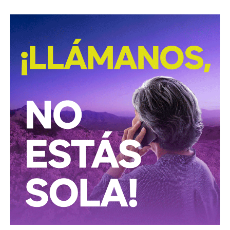
Según documentó el periodista Mathieu Tourliere en un
reportaje de investigación para la revista
Proceso
(15 de
marzo de 2025), con actas de asamblea y registros
públicos,
el conglomerado ICA lo controla desde el
rescate financiero de 2016-2018 el financiero
regiomontano David Martínez Guzmán
, vía vehículos
de Luxemburgo ligados a su fondo
Fintech Advisory
, en
sociedad con
Bernardo Gómez
y
Alfonso de Angoitia
,
los dos copresidentes de Grupo Televisa.
La estructura accionaria de ICA Tenedora se ha modificado
con el tiempo: tras la venta a la francesa Vinci, en
diciembre de 2022, de la participación conjunta en Grupo
Aeroportuario Centro Norte (OMA), quedó en
30% para
Martínez y 23.95% para cada uno de los dos
ejecutivos de Televisa
y un 1.2% de Control Empresarial
de Capitales, filial de Grupo Carso de Carlos Slim, es decir,
el propio Slim también tiene una participación minoritaria,
aunque simbólica, dentro del bloque de ICA.