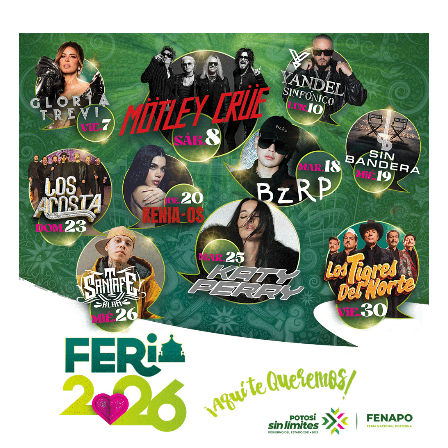
con proyectos de la talla de la remodelación del
Estadio
Santiago Bernabéu
del Real Madrid y de la ampliación
del
Metro de Nueva York
.
El vínculo de Slim con El Realito no se limita a su
participación como socio operador. La propia constructora
de Carlos Slim,
Carso Infraestructura y Construcción
(CICSA)
, fue la que diseñó y construyó físicamente la
presa, bajo un contrato adjudicado en 2008. Así lo
documenta el propio sitio de CICSA, que enlista la obra en
su portafolio de proyectos de agua, junto con reportes de
la revista
Expansión
y los reportes anuales de Grupo
Carso, que reportan el avance de la construcción en 2008 y
su conclusión en 2012. Es decir:
antes de cobrar por
operar el acueducto, Slim ya había cobrado por
levantarlo.
El otro bloque,
Conoinsa/Empresas ICA
(50.999% del
consorcio, la porción mayor), no es de Slim (o no del todo).