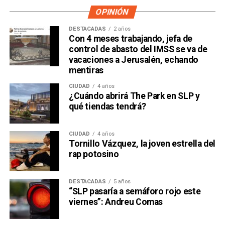
OPINIÓN
DESTACADAS
2 años
Con 4 meses trabajando, jefa de
control de abasto del IMSS se va de
vacaciones a Jerusalén, echando
mentiras
CIUDAD
4 años
¿Cuándo abrirá The Park en SLP y
qué tiendas tendrá?
CIUDAD
4 años
Tornillo Vázquez, la joven estrella del
David Martínez es apodado coloquialmente como “
El
rap potosino
Fantasma de Wall Street
”, y ha adquirido un poder
inmenso en Latinoamérica, especialmente en Argentina,
DESTACADAS
5 años
donde ha servido como negociador para la deuda nacional
“SLP pasaría a semáforo rojo este
y en 2017, fue considerado por Forbes como el hombre
viernes”: Andreu Comas
más rico de dicho país. El regiomontano tiene un historial
documentado de tomar control de empresas en