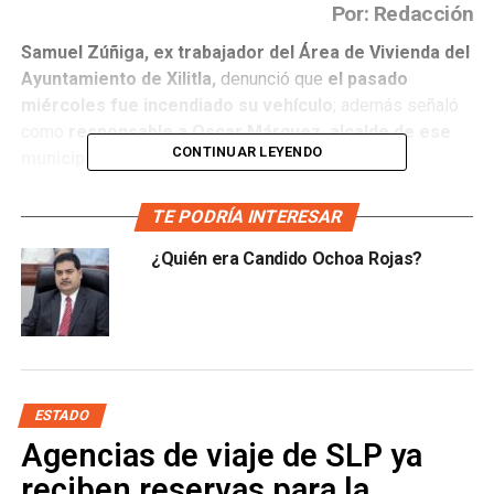
Por: Redacción
Samuel Zúñiga, ex trabajador del Área de Vivienda del
Ayuntamiento de Xilitla,
denunció que
el pasado
miércoles fue incendiado su vehículo
; además señaló
como
responsable a Oscar Márquez, alcalde de ese
CONTINUAR LEYENDO
municipio.
El ex funcionario mencionó que desde hace unos meses
TE PODRÍA INTERESAR
fue amenazado por Oscar Márquez, por lo que es el
¿Quién era Candido Ochoa Rojas?
principal sospechoso de haber quemado su
propiedad.
Externó su preocupación por el tema de seguridad y
responsabilizó al edil de cualquier cosa que le pudiera
pasar a él o a su familia.
ESTADO
Agencias de viaje de SLP ya
reciben reservas para la