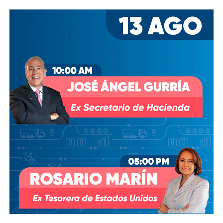
las investigaciones por el presunto soborno a ejecutivos
de la FIFA para asegurar los derechos del Mundial, fueron
ellos dos quienes asumieron el puesto de
Co-
Presidentes Ejecutivo
s.
Su relación con Martínez no se limita a Empresas ICA
,
pues desde octubre de 2024 (justo unos días antes del
cambio en la presidencia) el oriundo de Monterrey
ha
comprado, además, acciones de la propia Televisa
.
Empezó con 7.8%, lo que lo volvió su tercer mayor
accionista; y hace unas semanas, se acabó se consolidar.