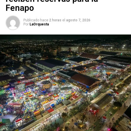
Fenapo
Publicado hace
2 horas
el
agosto 7, 2026
Por
LaOrquesta
Zuñiga apuntó que con la única persona con la que ha
tenido conflicto es con el alcalde quien supuestament
e lo
discriminó por su condición indígena y lo separó de su
cargo.
También lee:
Chófer intentó ganarle el paso al tren y lo
embiste
ARTÍCULOS RELACIONADOS:
ALCALDE DE XILITLA
AUTO INCENDIADO
EX FUNCIONARIO
SLP
SIGUIENTE
Ceepac concluye registro de aspirantes a
candidatura independiente
NO TE PIERDAS