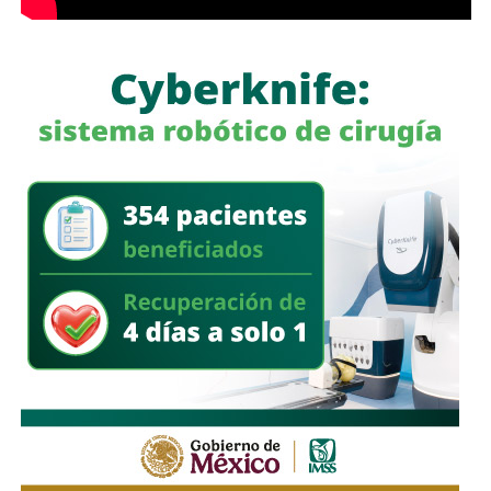
Históricamente propiedad de la familia Koplowitz,
FCC se
consolidó como una de las constructoras más
importantes de España
, pero fue acumulando una deuda
que la dejó al borde de la quiebra a mediados de la década
pasada, hasta que
el ingeniero Slim inyectó el capital
necesario para salvar a la compañía y convertirse en
su principal accionista
. Desde su llegada, se han hecho