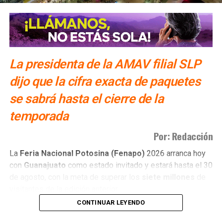
Cuatro nuevas empresas del ramo automotriz se
instalarán en SLP en 2024
La presidenta de la AMAV filial SLP
dijo que la cifra exacta de paquetes
se sabrá hasta el cierre de la
temporada
Por: Redacción
La
Feria Nacional Potosina (Fenapo)
2026 arranca hoy
con
Guanajuato
como estado invitado y estará hasta el 30
de agosto, con la meta de superar los
siete millones
de
visitantes de la edición anterior.
CONTINUAR LEYENDO
Daniela Alejandra Alonso Barrón
, presidenta de la