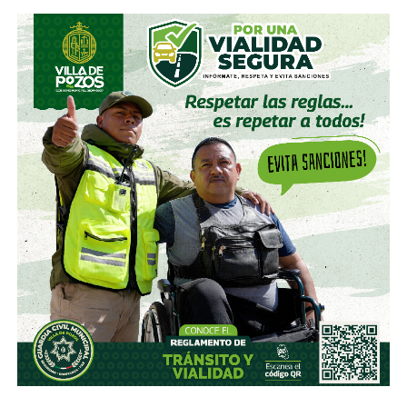
El pasado mes de junio, como parte de un aumento de
capital de alrededor de 7 mil millones de pesos aprobado
por los accionistas de Televisa, la empresa informó que l
a
participación de Martínez podría llegar a 22.3% una
vez se conviertan las obligaciones que compró, lo
que lo convertiría en el mayor accionista individual de
la compañía.
Esa conversión todavía no ocurre: se proyecta para 2027.
Azcárraga ha reducido considerablemente sus acciones
de la compañía, aunque conserva (vía un fideicomiso
familiar y una clase especial de acciones) el control formal
del voto de la empresa, independientemente de cuánto
capital tenga cada quien. En resumidas cuentas, aunque
Emilio Azcárraga tiene el poder de decisión
,
el mismo
financiero que reparte el control de El Realito con los
dos hombres más poderosos de Televisa está, al
mismo tiempo, camino a convertirse en el mayor
dueño accionario de la propia televisora.