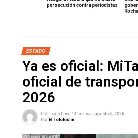
persecución contra periodistas
gober
Roch
ESTADO
Ya es oficial: MiT
oficial de transpo
2026
Publicado hace
14 horas
el
agosto 5, 2026
Por
El Tololoche