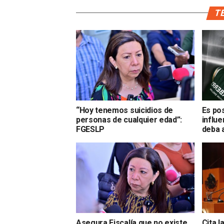
TE
“Hoy tenemos suicidios de
Es pos
personas de cualquier edad”:
influ
FGESLP
deba a
Asegura Fiscalía que no existe
Cita 