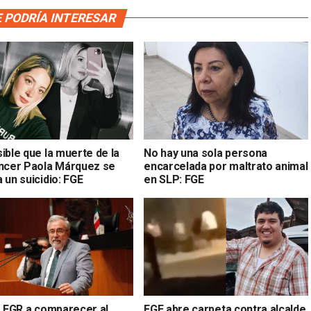
 PODRÍA INTERESAR
ible que la muerte de la
No hay una sola persona
encer Paola Márquez se
encarcelada por maltrato animal
 un suicidio: FGE
en SLP: FGE
la FGR a comparecer al
FGE abre carpeta contra alcalde