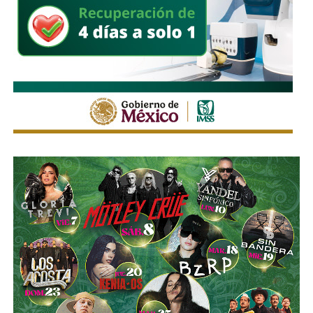
Vial, así como considerar el uso de transporte público para
facilitar la movilidad en los alrededores del recinto.
Estas medidas buscan mantener un flujo vehicular
ordenado y seguro durante la feria, privilegiando tanto la
movilidad de quienes acuden al recinto como la seguridad
de peatones, usuarios del transporte público y habitantes
de las zonas aledañas.
También lee:
Enrique Galindo acelera Vialidades Potosinas
2.0