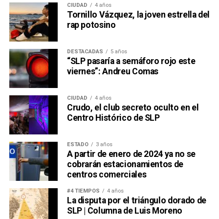
CIUDAD
4 años
Tornillo Vázquez, la joven estrella del
rap potosino
DESTACADAS
5 años
“SLP pasaría a semáforo rojo este
viernes”: Andreu Comas
CIUDAD
4 años
Crudo, el club secreto oculto en el
Centro Histórico de SLP
ESTADO
3 años
A partir de enero de 2024 ya no se
cobrarán estacionamientos de
centros comerciales
#4 TIEMPOS
4 años
La disputa por el triángulo dorado de
SLP | Columna de Luis Moreno