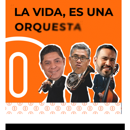
La legislación establecerá que, salvo prueba en contrario,
solo sentido de circulación en la avenida de las
se presumirá dicha intención cuando el deudor, sin causa
Torres, de norponiente a suroriente,
por lo que
los
justificada, renuncie a su empleo o solicite licencia sin
vehículos que ingresen a la zona de la FENAPO
goce de sueldo, cuando este constituya su único o
deberán hacerlo desde Calzada de Guadalup
e,
principal medio para obtener ingresos.
utilizando esta vialidad como acceso principal. Como
alternativa,
se contará con un acceso secundario por
Asimismo, se establecen sanciones para quienes, durante
avenida Simón Díaz, p
roveniente de avenida de la
un proceso judicial o existiendo una resolución firme,
Constitución.
enajenen intencionalmente de manera parcial o total sus
bienes con la finalidad de eludir obligaciones alimentarias.
Para la salida del recinto,
el flujo vehicular se distribuirá
principalmente hacia Circuito Potosí,
mediante la
De igual manera, se sancionará a quienes, teniendo
incorporación desde avenida de las Torres. Como salida
conocimiento de la existencia de una obligación
secundaria, los automovilistas podrán continuar por esta
alimentaria o de un proceso judicial en curso, ayuden al
misma vialidad para incorporarse a avenida Simón Díaz,
deudor a ocultar bienes, acepten figurar como titulares
con dirección a avenida de la Constitución y el
aparentes de estos o realicen actos jurídicos simulados
fraccionamiento Simón Díaz.
con el propósito de evitar que se cumplan las
obligaciones alimentarias.
Como parte de la estrategia de movilidad, la avenida
Francisco Martínez de la Vega, en el tramo comprendido