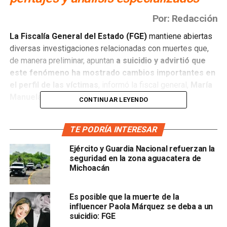
Por: Redacción
La Fiscalía General del Estado (FGE)
mantiene abiertas
diversas investigaciones relacionadas con muertes que,
de manera preliminar, apuntan
a suicidio y advirtió que
este fenómeno ha mostrado cambios importantes en
el perfil de las víctimas
, informó la fiscal general,
María
Manuela García Cázares.
CONTINUAR LEYENDO
La titular de la FGE explicó que cada vez que se realiza el
TE PODRÍA INTERESAR
levantamiento de una persona fallecida en circunstancias
que podrían tratarse de una muerte autoinfligida,
la
Ejército y Guardia Nacional refuerzan la
institución inicia una investigación para determinar si
seguridad en la zona aguacatera de
se trata de un suicidio o de un homicidio
, con el
Michoacán
objetivo de descartar la comisión de algún delito.
Es posible que la muerte de la
García Cázares señaló que uno de los cambios
influencer Paola Márquez se deba a un
detectados por las autoridades es que estos caso
s ya no
suicidio: FGE
se presentan únicamente en personas adultas