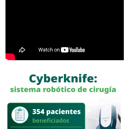
Para estas conductas se contempla una sanción de seis
entre avenida de las Torres y avenida Simón Díaz,
meses a tres años de prisión, además de una sanción
permanecerá cerrada al tránsito vehicular.
El primer
pecuniaria de 60 a 300 días del valor de la Unidad de
tramo, de avenida de las Torres al callejón peatonal
Medida y Actualización (UMA).
América del Sur,
La iniciativa fue turnada a la Comisión Primera de Justicia
para su análisis y dictamen correspondiente.
También lee:
Cuauhtli Badillo pide a alcaldes denunciar
movimientos ligados al huachicol
será habilitado como callejón peatonal, mientras que el
segundo tramo funcionará como zona exclusiva para
ascenso y descenso de taxis.
La SSPC de la Capital exhorta a las y los asistentes a
la FENAPO a planificar sus traslados
, respetar la
señalización y las indicaciones del personal de Policía