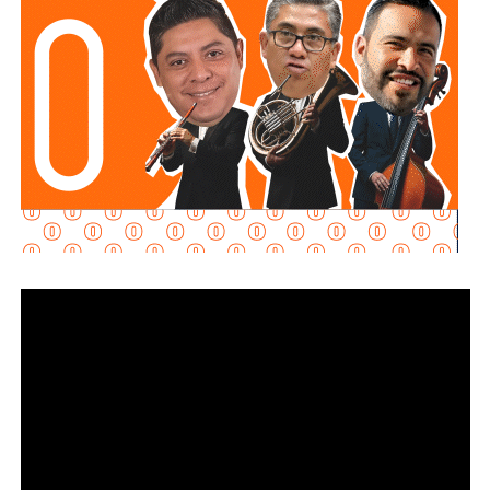
este tipo de acciones contribuyen a fortalecer la
seguridad, desarticular redes criminales y generar
condiciones de certeza para la llegada de inversiones.
Badillo Moreno sostuvo que l
a seguridad es una
responsabilidad compartida entre los tres órdenes de
gobierno
, por lo que consideró indispensable mantener la
coordinación entre municipios, estado y Federación. En
ese sentido, adelantó que el tema deberá abordarse
durante la próxima reunión del Consejo Estatal de
Seguridad.