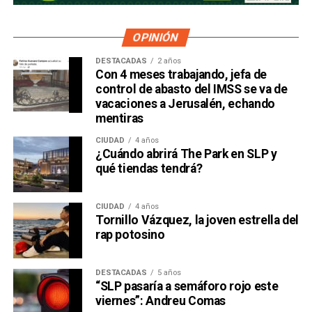
OPINIÓN
DESTACADAS
2 años
Con 4 meses trabajando, jefa de
control de abasto del IMSS se va de
vacaciones a Jerusalén, echando
mentiras
CIUDAD
4 años
¿Cuándo abrirá The Park en SLP y
qué tiendas tendrá?
CIUDAD
4 años
Tornillo Vázquez, la joven estrella del
rap potosino
DESTACADAS
5 años
“SLP pasaría a semáforo rojo este
viernes”: Andreu Comas