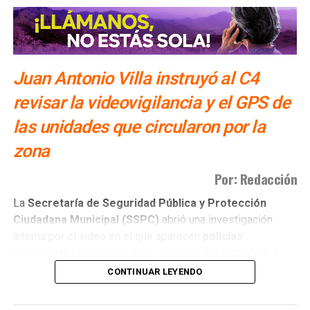
Juan Antonio Villa instruyó al C4
revisar la videovigilancia y el GPS de
las unidades que circularon por la
zona
Por: Redacción
La
Secretaría de Seguridad Pública y Protección
Ciudadana Municipal (SSPC)
abrió una investigación
interna por el video en el que aparecen
policías
municipales
detenidos en un sitio que las autoridades
tienen identificado como
punto de venta de drogas
.
CONTINUAR LEYENDO
Juan Antonio Villa Gutiérrez
, titular de la
SSPC
, instruyó