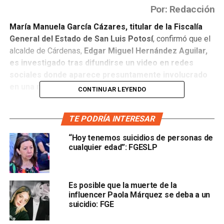
Por: Redacción
María Manuela García Cázares, titular de la Fiscalía
General del Estado de San Luis Potosí
, confirmó que el
alcalde de
Cárdenas
,
Edgar Miguel Hernández Aguilar
,
es investigado tras difundirse un video en redes
sociales donde aparece presuntamente involucrado
en una riña
física y verbal contra un ciudadano.
CONTINUAR LEYENDO
La fiscal explicó que el Ministerio Público
inició una
TE PODRÍA INTERESAR
intervención inmediata debido a que los hechos
podrían configurar delitos que se persiguen de oficio
,
“Hoy tenemos suicidios de personas de
por lo que la investigación continuará aun cuando la víctima
cualquier edad”: FGESLP
no presente una denuncia formal.
“Al tratarse de hechos que podrían constituir un delito que
Es posible que la muerte de la
se persigue de oficio, la intervención de la autoridad
influencer Paola Márquez se deba a un
ministerial se dio de manera inmediata”, señaló la
suicidio: FGE
funcionaria.