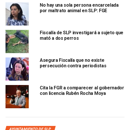
No hay una sola persona encarcelada
García Cázares detalló que el caso se conoció a
por maltrato animal en SLP: FGE
través de material difundido en redes sociales,
Fiscalía de SLP investigará a sujeto que
mató a dos perros
Asegura Fiscalía que no existe
persecución contra periodistas
donde también se observa la participación de personas
identificadas como funcionarios municipales, quienes
presuntamente habrían respaldado la agresión contra un
Cita la FGR a comparecer al gobernador
civil en plena vía pública.
con licencia Rubén Rocha Moya
Actualmente, la Fisc
alía se encuentra en la etapa de
recopilación de pruebas, análisis de videos y toma de
declaraciones para determinar
si existieron delitos
como lesiones o abuso de autoridad por parte del edil y
AYUNTAMIENTO DE SLP