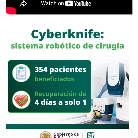
El diputado afirmó que
los gobiernos municipales
desempeñan un papel clave en la detección de
actividades ilícitas
, ya que son las autoridades más
cercanas a las comunidades y pueden identificar
movimientos fuera de lo habitual para reportarlos
oportunamente.
Asimismo, reconoció el trabajo de inteligencia e
investigación realizado por las autoridades para combatir
este tipo de delitos y consideró que la coordinación
institucional seguirá siendo fundamental para atender la
problemática en las distintas regiones de San Luis Potosí.
Finalmente, informó que
durante la próxima sesión del
Consejo Estatal de Seguridad también se revisarán
los avances en la implementación de las reformas
constitucionales
encaminadas a garantizar mejores
condiciones salariales para las y los policías municipales
de la entidad.