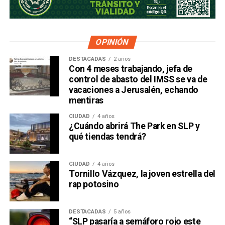
OPINIÓN
DESTACADAS
2 años
Con 4 meses trabajando, jefa de
control de abasto del IMSS se va de
vacaciones a Jerusalén, echando
mentiras
CIUDAD
4 años
¿Cuándo abrirá The Park en SLP y
qué tiendas tendrá?
CIUDAD
4 años
Tornillo Vázquez, la joven estrella del
rap potosino
DESTACADAS
5 años
“SLP pasaría a semáforo rojo este