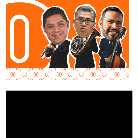
principales: e
stablecer de manera objetiva
determinadas conductas evasivas del deudor
alimentario
y penalizar la coparticipación de terceras
personas que, con conocimiento de la obligación
existente, contribuyan a impedir su cumplimiento.
La diputada María Dolores Robles Chairez destacó que la
modificación busca brindar mayores herramientas jurídicas
para proteger el derecho de niñas, niños y demás
personas acreedoras alimentarias, evitando que
maniobras de carácter patrimonial sean utilizadas para
obstaculizar el cumplimiento de las obligaciones
establecidas por la autoridad judicial.
Señaló que existen casos en los que los deudores
alimentarios recurren a actos jurídicos o materiales que
aparentemente pueden ser lícitos, pero que tienen como
finalidad eludir sus responsabilidades. Entre estas
prácticas se encuentran la renuncia voluntaria a empleos