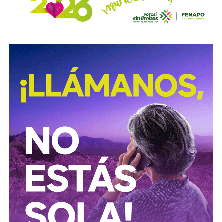
Para estas conductas se contempla una sanción de seis
meses a tres años de prisión, además de una sanción
pecuniaria de 60 a 300 días del valor de la Unidad de
Medida y Actualización (UMA).
La iniciativa fue turnada a la Comisión Primera de Justicia
para su análisis y dictamen correspondiente.
También lee:
Cuauhtli Badillo pide a alcaldes denunciar
movimientos ligados al huachicol