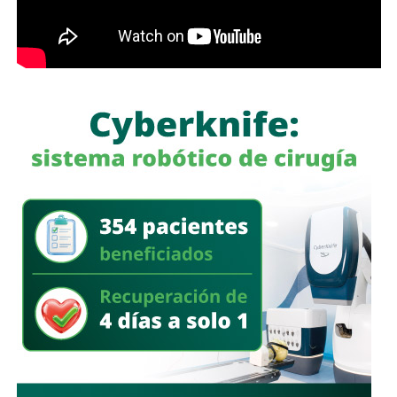
estables, la solicitud de licencias sin goce de sueldo
durante periodos relacionados con procesos familiares y
la transferencia de bienes a familiares o personas de
confianza que actúan como titulares aparentes.
Con esta iniciativa se busca establecer que comete el
delito de incumplimiento de las obligaciones de
asistencia familiar quien se coloque intencionalmente en
estado de insolvencia con el propósito de eludir el
cumplimiento de las obligaciones alimentarias
establecidas por la ley.