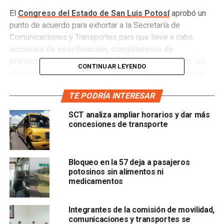
El
Congreso del Estado de San Luis Potosí
aprobó un
punto de acuerdo para exhortar a la Secretaría de
Comunicaciones y Transportes para que lleve a cabo
acciones de coordinación, cumplimiento de
protocolos e itinerarios
para mejorar la vialidad en las
CONTINUAR LEYENDO
obras de reencarpetamiento que se realizan en el tramo
San Luis Potosí-Matehuala de la Carretera 57, en
TE PODRÍA INTERESAR
específico en la zona conocida como Estación Ventura.
SCT analiza ampliar horarios y dar más
Lo anterior debido a que
las obras carecen de
concesiones de transporte
planeación y orden
, lo que ha generado afectaciones a
ciudadanos y al desarrollo económico.
Bloqueo en la 57 deja a pasajeros
El Poder Legislativo detalló que
se ha retrasado la
potosinos sin alimentos ni
entrega de mercancías
, comprometiendo la
medicamentos
temporalidad de vida de productos perecederos, además
de la posible existencia de cláusulas penales que sancion
Integrantes de la comisión de movilidad,
en en retraso en la entrega o retraso en los pagos.
comunicaciones y transportes se