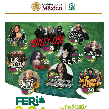
La legislación establecerá que, salvo prueba en contrario,
se presumirá dicha intención cuando el deudor, sin causa
justificada, renuncie a su empleo o solicite licencia sin
goce de sueldo, cuando este constituya su único o
principal medio para obtener ingresos.
Asimismo, se establecen sanciones para quienes, durante
un proceso judicial o existiendo una resolución firme,
enajenen intencionalmente de manera parcial o total sus
bienes con la finalidad de eludir obligaciones alimentarias.
De igual manera, se sancionará a quienes, teniendo
conocimiento de la existencia de una obligación
alimentaria o de un proceso judicial en curso, ayuden al
deudor a ocultar bienes, acepten figurar como titulares
aparentes de estos o realicen actos jurídicos simulados
con el propósito de evitar que se cumplan las
obligaciones alimentarias.