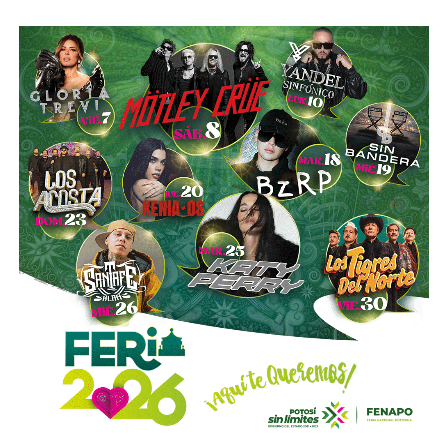
“Hoy el gremio del taxismo entiende que la competencia
es buena. Ellos estarán tratando de mejorar y brindar un
mejor servicio, mientras que la ciudadanía podrá elegir la
opción que considere más conveniente”, comentó.
La titular de la SCT reiteró que, mientras Uber no complete
el procedimiento administrativo y cumpla con las
obligaciones previstas en la ley, la plataforma no podrá
prestar el servicio de transporte en San Luis Potosí.
También lee:
Ya es oficial: MiTaxi será la plataforma oficial
de transporte de la Fenapo 2026