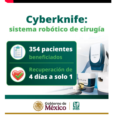
a quienes se les ha explicado el proceso de
regularización.
Asimismo, sostuvo que el incumplimiento de
la empresa
deja a los propios conductores en una situación de
vulnerabilidad,
al no contar con las condiciones legales
previstas por la normativa estatal.
“Es la empresa la que no cumple con lo que las leyes
locales establecen y eso deja a los operadores en estado
de indefensión”, señaló.
Respecto a la llegada de nuevas plataformas digitales al
estado
, Martínez Acosta consideró que la
competencia representa una oportunidad para
mejorar la calidad del servicio de transporte.