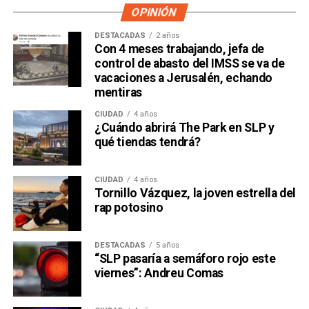
OPINIÓN
DESTACADAS
2 años
Con 4 meses trabajando, jefa de
control de abasto del IMSS se va de
vacaciones a Jerusalén, echando
mentiras
CIUDAD
4 años
¿Cuándo abrirá The Park en SLP y
qué tiendas tendrá?
CIUDAD
4 años
Tornillo Vázquez, la joven estrella del
rap potosino
DESTACADAS
5 años
“SLP pasaría a semáforo rojo este
viernes”: Andreu Comas