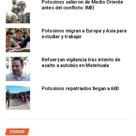
Potosinos salieron de Medio Oriente
“Ya la insulina se caducó porque teníamos contemplado el
antes del conflicto: IMEI
tiempo normal del viaje. Ya no nos la podemos aplicar
porque nos puede causar efectos secundarios”, relató el
pasajero, quien además advirtió que permanecer sin el
Potosinos migran a Europa y Asia para
medicamento también representa un riesgo grave para su
estudiar y trabajar
salud.
El afectado explicó que tampoco
pueden consumir los
Refuerzan vigilancia tras intento de
alimentos que habitantes de comunidades cercanas
asalto a autobús en Matehuala
han llevado de apoyo,
debido a las restricciones propias
de su padecimiento. “Si comemos sin aplicarnos la
insulina nos vamos a complicar”, señaló.
Potosinos repatriados llegan a 600
CIUDAD