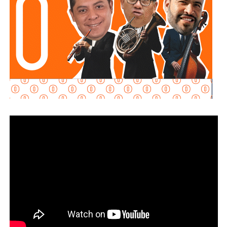
requisitos
“, declaró.
Martínez Acosta señaló que
la dependencia mantiene
disposición para que Uber complete el procedimiento
y pueda operar conforme a la ley, por lo que descartó que
exista una postura de persecución hacia la empresa.
“No es un tema de persecución ni de cacería. Al contrario,
buscamos que ellos mismos nos ayuden a que la
empresa cumpla con la legalidad y con todo lo que
establecen las leyes locales”, afirmó.
La secretaria agregó qu
e incluso han sostenido
reuniones con algunos operadores interesados en
prestar el servicio mediante la plataforma,
También lee:
Medio tiempo: Amor en tiempos de
Geopolítica y futbol | Reflexión de J.C. Haro