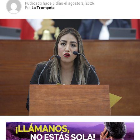
Publicado hace
5 días
el
agosto 3, 2026
Por
La Trompeta
El presidente de la Comisión legislativa, señaló que el
artículo 60 de la
Ley de Educación del Estado,
establece
que se utilizará el avance de las tecnologías de la
información, comunicación, conocimiento y aprendizaje
digital, con la finalidad de fortalecer los modelos
pedagógicos de enseñanza aprendizaje, la innovación
educativa, el desarrollo de habilidades y saberes digitales
de los educandos.
Asimismo mencionó que también se establecen
programas de educación a distancia y semi presencial
para cerrar la brecha digital y las desigualdades en la
población y que las tecnologías de la información,
comunicación, conocimiento y aprendizaje digital serán
utilizadas como un complemento de los demás materiales
educativos.