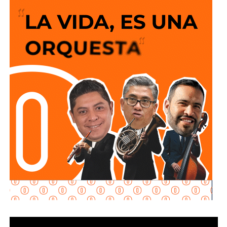
herramienta eficaz de difusión, que contribuye en la
búsqueda y localización de niñas, niños y adolescentes,
que se encuentren en riesgo de sufrir daños por motivo de
su no localización o cualquier circunstancia donde se
presuma la comisión de algún delito ocurrido en territorio
nacional.
Afirmó que fortalecer la difusión de la
Alerta Amber
es
necesario e implica aprovechar los medios que ya se
conocen e implementan, y emplear nuevas herramientas
tecnológicas como las redes sociales, aplicaciones
móviles, mensajería instantánea y alianzas con empresas
privadas que permitan que la ciudadanía se convierta en un
aliado fundamental y estratégico en la búsqueda de
personas.