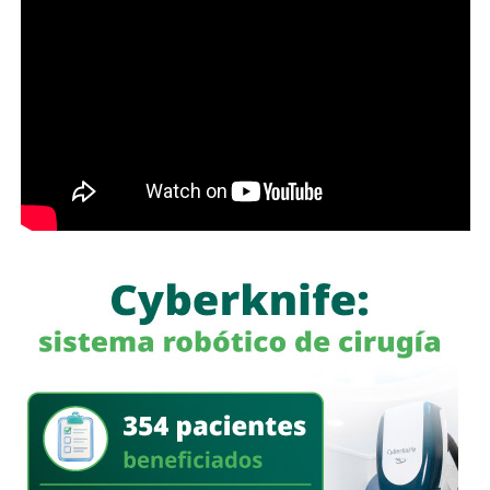
Por ello, propone que las instituciones de seguridad
pública del Estado, en el ámbito de sus atribuciones,
coadyuvarán y brindarán apoyo inmediato a la autoridad
competente en materia de búsqueda de personas
desaparecidas o no localizadas conforme a la legislación
aplicable, para la difusión de boletines o alertas oficiales,
incluidos los mecanismos de alerta Amber u otros
análogos, a través de mensajes SMS o los medios
tecnológicos disponibles, conforme a los convenios de
colaboración que para tal efecto se celebren.