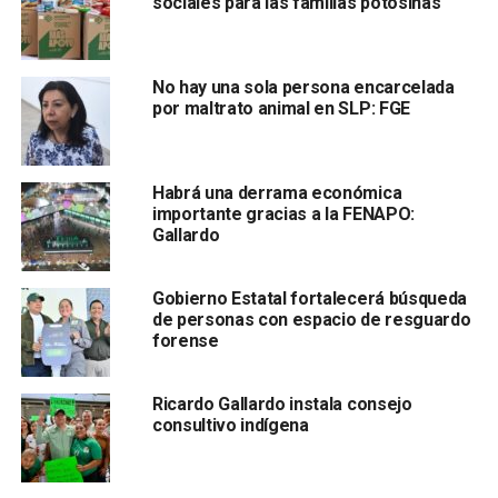
sociales para las familias potosinas
Ceja Montaño.
La diputada señaló que los trabajadores
aclararon
su
No hay una sola persona encarcelada
participación en diferentes manifestaciones y
expusieron
por maltrato animal en SLP: FGE
señalamientos falsos
que se han hecho en su contra.
El
diputado Luis Emilio Rosas
dijo que los taxistas
Habrá una derrama económica
pidieron que se les apliquen
cursos integrales
, que las
importante gracias a la FENAPO:
sanciones en su contra
dejen de ser injustas
y que haya
Gallardo
piso parejo para
todo el gremio
Gobierno Estatal fortalecerá búsqueda
de personas con espacio de resguardo
forense
Ricardo Gallardo instala consejo
consultivo indígena
en términos de otorgamiento de gafetes, revista y revisión
de que todos se encuentren funcionando en orden,