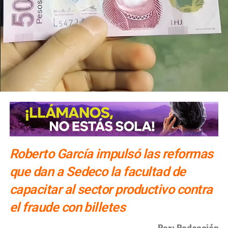
ARTÍCULOS RELACIONADOS:
ESTADO
SCT
TAXISTAS
SIGUIENTE
Gobierno Estatal fortalece seguridad y consolida la
paz en las cuatro regiones
NO TE PIERDAS
Dirección de Pensiones interpone cuatro nuevas
denuncias ante la Fiscalía
Roberto García impulsó las reformas
que dan a Sedeco la facultad de
capacitar al sector productivo contra
el fraude con billetes
Por: Redacción