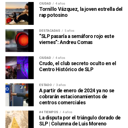
CIUDAD
4 años
Tornillo Vázquez, la joven estrella del
rap potosino
DESTACADAS
5 años
“SLP pasaría a semáforo rojo este
viernes”: Andreu Comas
CIUDAD
4 años
Crudo, el club secreto oculto en el
Centro Histórico de SLP
ESTADO
3 años
A partir de enero de 2024 ya no se
cobrarán estacionamientos de
centros comerciales
#4 TIEMPOS
4 años
La disputa por el triángulo dorado de
SLP | Columna de Luis Moreno