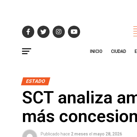
INICIO
CIUDAD
ESTADO
SCT analiza am
más concesion
Publicado hace
2 meses
el
mayo 28, 2026