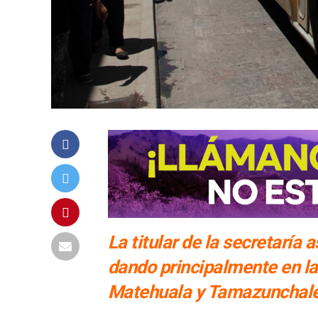
La titular de la secretaría
dando principalmente en la 
Matehuala y Tamazunchal