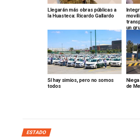
Llegarán más obras públicas a
Integ
la Huasteca: Ricardo Gallardo
movil
trans
un gru
Sí hay simios, pero no somos
Niega
todos
de Me
ESTADO