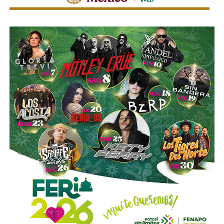
Kiev quiere “golpear al arquero”
Ante este escenario, la estrategia que Ucrania busca
impulsar consiste en modificar el campo de batalla: en
lugar de esperar a que los misiles sean lanzados para
intentar interceptarlos, pretende atacar las plataformas
móviles rusas antes de que puedan disparar.
Para ello, Kiev busca utilizar drones con conexión a
Starlink, lo que permitiría mantener comunicación y
capacidad de maniobra a grandes distancias.
La analista Oksana Kuzan resumió la estrategia como
“golpear al arquero, no a las flechas”: si Ucrania consigue
destruir las lanzaderas antes de que disparen, podría
reducir la presión sobre sus sistemas de defensa aérea y
ahorrar una cantidad importante de interceptores.