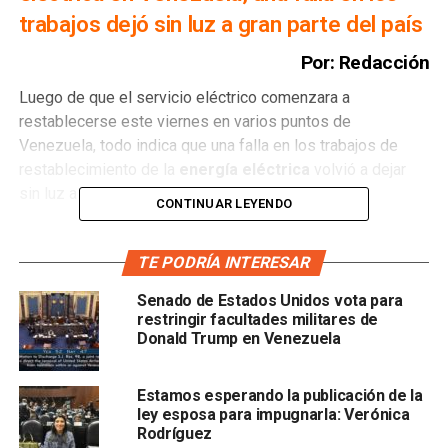
trabajos dejó sin luz a gran parte del país
Por: Redacción
Luego de que el servicio eléctrico comenzara a
restablecerse este viernes en varios puntos de
Venezuela, todo indica que una falla en los trabajos de
restablecimiento de la
energía eléctrica
volvió a dejar
sin luz a dicho país.
CONTINUAR LEYENDO
Venezuela supera este viernes 24 horas de una falla
eléctrica generalizada que afecta a todo el territorio. Este
TE PODRÍA INTERESAR
es
el peor apagón que se ha registrado en la historia
Senado de Estados Unidos vota para
del país sudamericano
.
restringir facultades militares de
Donald Trump en Venezuela
Mientras tanto, el gobierno atribuye a una
“guerra
eléctrica”
liderada por Estados Unidos.
Estamos esperando la publicación de la
ley esposa para impugnarla: Verónica
Poco después de las 16.30 hora local (20.30 GMT) de ayer
Rodríguez
jueves se fue la luz en al menos 14 de los 23 estados del