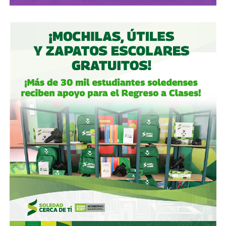
La apuesta por Starlink representa, en ese contexto, un
intento de cambiar la lógica de la defensa: dejar de gastar
exclusivamente los escasos misiles interceptores para
destruir los proyectiles rusos y tratar de impedir que
estos sean lanzados desde el origen.
Con información de
El País
.
También lee:
Adolescente mata a siete personas en
escuela de Tailandia