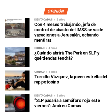
OPINIÓN
DESTACADAS
2 años
Con 4 meses trabajando, jefa de
control de abasto del IMSS se va de
vacaciones a Jerusalén, echando
mentiras
CIUDAD
4 años
¿Cuándo abrirá The Park en SLP y
qué tiendas tendrá?
CIUDAD
4 años
Tornillo Vázquez, la joven estrella del
rap potosino
DESTACADAS
5 años
“SLP pasaría a semáforo rojo este
viernes”: Andreu Comas