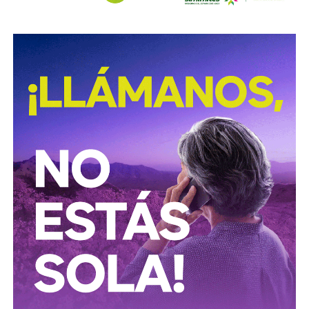
El presidente ucraniano, Volodímir Zelenski, habría
planteado esta posibilidad al presidente estadounidense
Donald Trump durante su encuentro del 28 de julio en la
Casa Blanca.
Sin embargo, hasta ahora Washington no ha autorizado el
acceso solicitado.
La petición ocurre además en un momento en el que
Ucrania depende cada vez más de sus aliados para
sostener su defensa aérea. Kiev desarrolla su propio
sistema de defensa bajo el proyecto Freya, pero este no
estaría listo sino hasta el próximo año.
Mientras tanto, la amenaza rusa continúa aumentando y
Ucrania se prepara para una nueva temporada de invierno
en la que teme un incremento de los ataques contra
infraestructura y ciudades.