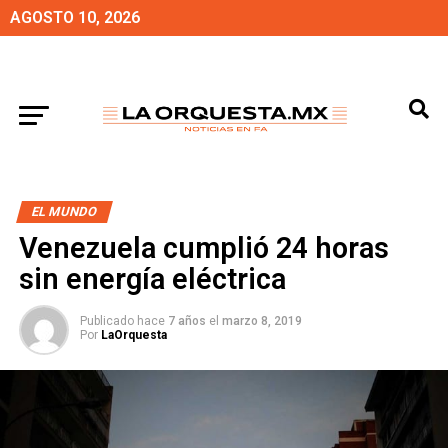
AGOSTO 10, 2026
EL MUNDO
Venezuela cumplió 24 horas
sin energía eléctrica
Publicado hace
7 años
el
marzo 8, 2019
Por
LaOrquesta