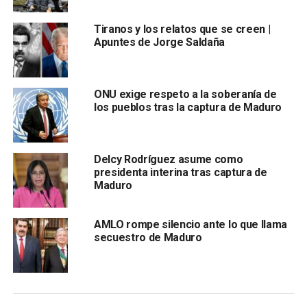
país y el Distrito Capital y dejó a los afectados con
Tiranos y los relatos que se creen |
dificultades para acceder a las redes telefónicas y a
Apuntes de Jorge Saldaña
internet.
El Gobierno de
Nicolás Maduro
, que anunció este viernes
la suspensión de las actividades escolares y laborales,
ONU exige respeto a la soberanía de
los pueblos tras la captura de Maduro
también había asegurado ayer que esta falla sería
solventada en unas tres horas, un lapso que ya ha sido
más que superado.
Delcy Rodríguez asume como
presidenta interina tras captura de
Las pocas
bombas de gasolina
Maduro
AMLO rompe silencio ante lo que llama
secuestro de Maduro