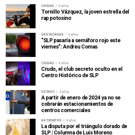
CIUDAD
4 años
Tornillo Vázquez, la joven estrella del
rap potosino
DESTACADAS
5 años
“SLP pasaría a semáforo rojo este
viernes”: Andreu Comas
CIUDAD
4 años
Crudo, el club secreto oculto en el
Centro Histórico de SLP
ESTADO
3 años
A partir de enero de 2024 ya no se
cobrarán estacionamientos de
centros comerciales
#4 TIEMPOS
4 años
La disputa por el triángulo dorado de
SLP | Columna de Luis Moreno