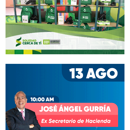
Ya aprovechando,
revisen las señales de tránsito de la
zona, que necesitan mantenimiento
, y luego dense una
vuelta por la ciudad:
hay banquetas que son
estacionamientos, hay ciclovías intransitables, hay
peatones en riesgo
porque los conductores no siguen el
reglamento.
En pocas palabras,
bajemos todos la velocidad… en
todo, hay topes
.
También lee:
Arrancó la carrera, todos la van perdiendo |
Columna de Haniel Valdés