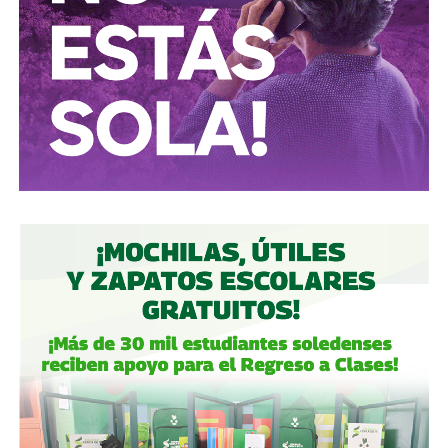
Conductores:
respeten al peatón.
Peatones:
no usen el
móvil mientras cruzan las calles, ni intenten ganarle al
semáforo.
Ciclistas:
hay solo 3 ciclovías, pero usémoslas
correctamente.
Autoridades:
hagan su trabajo, pero háganlo bien, y no
descuiden lo que hicieron antes por centrarse solo en
obras nuevas.
Gobierno estatal:
la obra municipal es para que las
personas se sientan más seguras entrando a un parque
bajo su cuidado, para evitar accidentes en una calle, de una
ciudad que también es parte del estado.
Gobierno municipal:
no se apresuren por hacer cosas
solo de cara a la contienda electoral, échenle ganas y
háganlas bien, respeten los tiempos, informen
oportunamente a los usuarios de las vialidades.