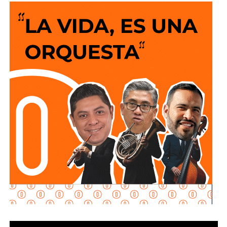
ingenieros viales o expertos de turno la solución
siempre es que el peatón suba y baje 200 escalones
de horribles estructuras de hierro
o que los autos
sigan a 100 km/h sobre un puente o paso a desnivel.
No soy un experto en ingeniería urbana, por lo que no
pretendo entrar en detalles técnicos de si está bien o mal
hecho, por eso me centro en los
debates que quieren
forzar las páginas de Facebook
que se llaman medios
de prensa.
Pocas veces he visto medios cuestionar la constante
construcción de estructura cochista que lejos de mejorar la
movilidad, como dicen los boletines oficiales, tienden
solamente a
favorecer la velocidad
.
¿Quién se acuerda de los peatones? ¿Quién piensa
en el que quiere cruzar la calle sin tener que subirse
a un gigante de hierro de más de 6 metros de altura?