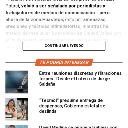
Potosí
, volvió a ser señalado por periodistas y
trabajadores de medios de comunicación… pero
ahora de la zona Huasteca;
esto por
amenazas,
presiones y tácticas intimidatorias, mientras ha
tratado de manipular a personas en Ciudad Valles c
on
el fin de generar un ambiente hostil hacia el ejercicio
CONTINUAR LEYENDO
periodístico.
El ataque de Tekmol ha escalad
o al grado de difundir
TE PODRÍA INTERESAR
información confidencial y datos personales de
periodistas en aquella región del estado
, como una
Entre reuniones discretas y filtraciones
torpes | Desde el tintero de Jorge
forma de denostar la legalidad de los convenios de
Saldaña
publicidad que los medios de comunicación locales tienen
con los gobiernos estatal y municipal, los cuales
“Tecmol” presume entrega de
obviamente se establecieron conforme a las leyes y
despensas; Gobierno estatal se
regulaciones vigentes.
deslinda
Esta
no es la primera vez que ocurre un ataque de
Romero Calzada contra reporteros.
Recordemos el
David Medina se opone a trabajar con