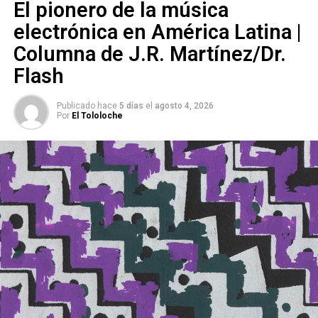
El pionero de la música
electrónica en América Latina |
Columna de J.R. Martínez/Dr.
Flash
Publicado hace
5 días
el
agosto 4, 2026
Por
El Tololoche
En el marco del Día Mundial del Periodista, me permito
recordarle al polémico personaje –originario de San Luis
Potosí, con desarrollo en Salinas y autoproclamado
vallense por su domicilio en el INE–, que en México, ocho
comunicadores han sido asesinados en lo que va de 2023.
El listado incluye a San Luis Potosí,
pues Melissa Abigail
Rodríguez Durán, conductora en un programa de
radio en Rioverde, fue secuestrada el pasado 26 de
junio
y sus restos fueron encontrados en una carretera
cerca del municipio tres días después.