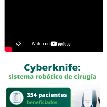
Antes de que lo invada un pensamiento clasista,
whitexican o retrógrado y termine llamando “pobre” al que
camina, tómese los 30 minutos que tarda en cada
semáforo para respirar y léame con la mente un poco
menos cerrada.
Las primeras quejas llegaron porque
no había señalética
para avisarle a los conductores que había una barda
en medio de la calle
, pero la mayoría de los que piden la
señal con el aviso son los mismos que, a propósito, no
ven las que sí están, esas que indican un máximo en la
velocidad, o
ser cortés con los peatones que intentan
cruzar
.
Señales faltan más, como una que indique para qué o
quién es el carril central de Chapultepec
, que en
realidad nadie lo sabe a ciencia cierta, otras en toda la
ciudad, las
que avisen que la ciclovía no es para que se
estacionen autos de los negocios de Carranza o