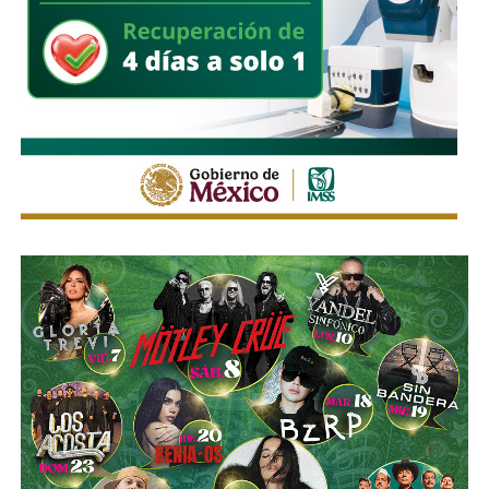
Himno Nacional
.
La Avenida Chapultepec tiene varias señales que indican
que el
límite de velocidad es de 50 km/h
, algunas casi
borradas -ahí te encargo, Ayuntamiento- pero en los
videos que circularon de autos voladores,
en ninguno de
los casos, la velocidad del vehículo estaba por debajo
del límite permitido
.
Sí hubo un fallo grande por parte de las
autoridades
viales municipales que no anunciaron a tiempo el tope