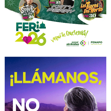
y no colocaron la señal hasta que ya estaba listo el muro
de los tormentos.
Sigue existiendo tardanza por parte de estas mismas
autoridades para
repintar o rescatar las señales que
no solo ahí, sino en toda la ciudad, están mal pintadas,
opacas, mal colocadas o tapadas por árboles
.
Los medios que
compartieron videos, que criticaron al
gobierno municipal, que incitaron al odio de
conductores hacia peatones
(como si eso no fuera pan
de cada día), ¿por qué no acompañaron sus post con un
“circule con cuidado”, “cumpla con lo establecido”,
“respete al peatón”?
A mis colegas de los medios: falta para el 2027, no
empecemos desde ya a
querer caerle mejor al que
todavía no saben si va a seguir en el poder
, hagamos
periodismo útil, no crítica en busca de likes.