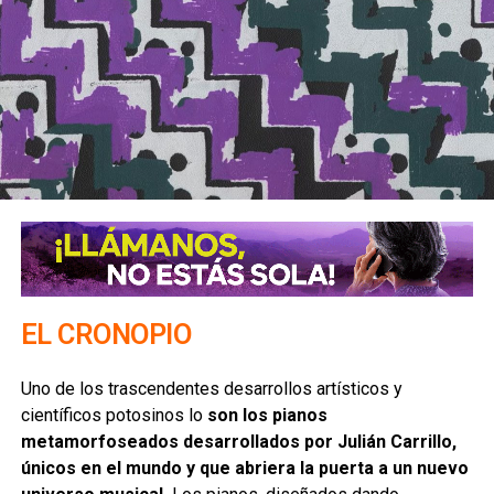
. Sobre aquellas otras creadas para lucrar y robar recursos
públicos, ahora sí que en todos lados se cuecen habas,
tanto en el gobierno, en la iniciativa privada, y en la
sociedad civil, por lo que más bien habría que vigilar como
es debido los proyectos y sancionar en caso de que se
incurra en algún delito.
También hay que señalar que son una fuente de trabajo
importante.
Muchas personas trabajan en las
organizaciones de la sociedad civil, contratadas bajo
los términos que señala la ley, y por lo tanto tienen
prestaciones, pagan sus impuestos
, etcétera. Además
EL CRONOPIO
mucha de la labor que hacen son muy importantes en
términos de diagnóstico e intervención en grupos
Uno de los trascendentes desarrollos artísticos y
poblacionales en los que, como mencionaba antes, el
científicos potosinos lo
son los pianos
gobierno no tiene capacidades técnicas para hacerlo. Por
metamorfoseados desarrollados por Julián Carrillo,
ejemplo organizaciones nacionales como Fundar, Insyde,
únicos en el mundo y que abriera la puerta a un nuevo
Mexicanos contra la corrupción, Mexicanos Primero,