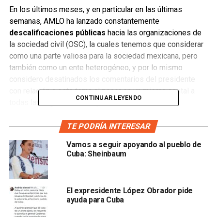
En los últimos meses, y en particular en las últimas
semanas, AMLO ha lanzado constantemente
descalificaciones públicas
hacia las organizaciones de
la sociedad civil (OSC), la cuales tenemos que considerar
como una parte valiosa para la sociedad mexicana, pero
también como un ente heterogéneo, y por lo mismo
considero desatinados los comentarios del presidente
con relación a este tema al poner en un mismo costal a
CONTINUAR LEYENDO
todas las organizaciones pertenecientes a esta
clasificación.
TE PODRÍA INTERESAR
Vamos por partes, ¿qué es la sociedad civil? Se puede
Vamos a seguir apoyando al pueblo de
definir como la asociación de diversas personas que, en
Cuba: Sheinbaum
calidad de ciudadanos y de manera colectiva, actúan para
incidir en la toma de decisiones del ámbito público que
consideran a todo individuo que se halla fuera de las
El expresidente López Obrador pide
estructuras gubernamentales. Y tiene ciertos atributos
ayuda para Cuba
tales como su autogeneración voluntaria, su
independencia y autonomía del Estado; tiene límites