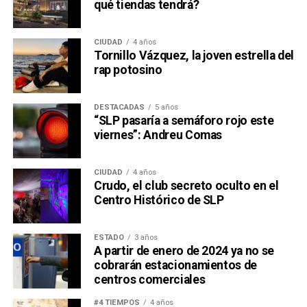
qué tiendas tendrá?
CIUDAD
4 años
Tornillo Vázquez, la joven estrella del
rap potosino
DESTACADAS
5 años
“SLP pasaría a semáforo rojo este
viernes”: Andreu Comas
CIUDAD
4 años
Crudo, el club secreto oculto en el
Centro Histórico de SLP
ESTADO
3 años
A partir de enero de 2024 ya no se
cobrarán estacionamientos de
centros comerciales
#4 TIEMPOS
4 años