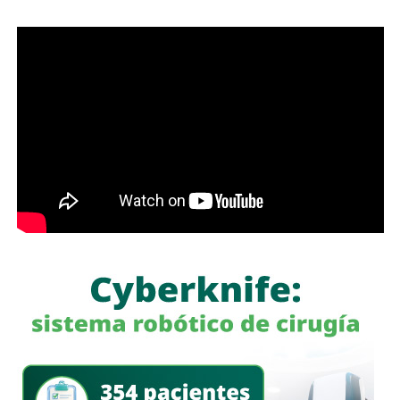
a un gigante de hierro de más de 6 metros de altura?
Antes de que lo invada un pensamiento clasista,
whitexican o retrógrado y termine llamando “pobre” al que
camina, tómese los 30 minutos que tarda en cada
semáforo para respirar y léame con la mente un poco
menos cerrada.
Las primeras quejas llegaron porque
no había señalética
para avisarle a los conductores que había una barda
en medio de la calle
, pero la mayoría de los que piden la
señal con el aviso son los mismos que, a propósito, no
ven las que sí están, esas que indican un máximo en la
velocidad, o
ser cortés con los peatones que intentan
cruzar
.
Señales faltan más, como una que indique para qué o
quién es el carril central de Chapultepec
, que en
realidad nadie lo sabe a ciencia cierta, otras en toda la
ciudad, las
que avisen que la ciclovía no es para que se