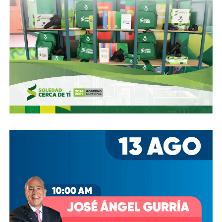
oportunamente a los usuarios de las vialidades.
Ya aprovechando,
revisen las señales de tránsito de la
zona, que necesitan mantenimiento
, y luego dense una
vuelta por la ciudad:
hay banquetas que son
estacionamientos, hay ciclovías intransitables, hay
peatones en riesgo
porque los conductores no siguen el
reglamento.
En pocas palabras,
bajemos todos la velocidad… en
todo, hay topes
.
También lee:
Arrancó la carrera, todos la van perdiendo |
Columna de Haniel Valdés