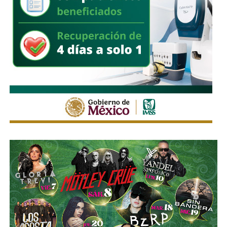
estacionen autos de los negocios de Carranza o
Himno Nacional
.
La Avenida Chapultepec tiene varias señales que indican
que el
límite de velocidad es de 50 km/h
, algunas casi
borradas -ahí te encargo, Ayuntamiento- pero en los
videos que circularon de autos voladores,
en ninguno de
los casos, la velocidad del vehículo estaba por debajo
del límite permitido
.