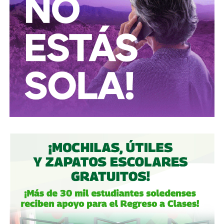
periodismo útil, no crítica en busca de likes.
Conductores:
respeten al peatón.
Peatones:
no usen el
móvil mientras cruzan las calles, ni intenten ganarle al
semáforo.
Ciclistas:
hay solo 3 ciclovías, pero usémoslas
correctamente.
Autoridades:
hagan su trabajo, pero háganlo bien, y no
descuiden lo que hicieron antes por centrarse solo en
obras nuevas.
Gobierno estatal:
la obra municipal es para que las
personas se sientan más seguras entrando a un parque
bajo su cuidado, para evitar accidentes en una calle, de una
ciudad que también es parte del estado.
Gobierno municipal:
no se apresuren por hacer cosas
solo de cara a la contienda electoral, échenle ganas y
háganlas bien, respeten los tiempos, informen