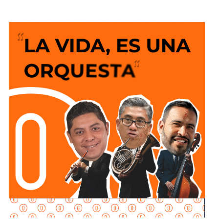
Por primera vez una obra vial a nivel de la calle ocupa
portadas y titulares en los medios, porque
para los
ingenieros viales o expertos de turno la solución
siempre es que el peatón suba y baje 200 escalones
de horribles estructuras de hierro
o que los autos
sigan a 100 km/h sobre un puente o paso a desnivel.
No soy un experto en ingeniería urbana, por lo que no
pretendo entrar en detalles técnicos de si está bien o mal
hecho, por eso me centro en los
debates que quieren
forzar las páginas de Facebook
que se llaman medios
de prensa.
Pocas veces he visto medios cuestionar la constante
construcción de estructura cochista que lejos de mejorar la
movilidad, como dicen los boletines oficiales, tienden
solamente a
favorecer la velocidad
.
¿Quién se acuerda de los peatones? ¿Quién piensa
en el que quiere cruzar la calle sin tener que subirse