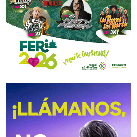
Sí hubo un fallo grande por parte de las
autoridades
viales municipales que no anunciaron a tiempo el tope
y no colocaron la señal hasta que ya estaba listo el muro
de los tormentos.
Sigue existiendo tardanza por parte de estas mismas
autoridades para
repintar o rescatar las señales que
no solo ahí, sino en toda la ciudad, están mal pintadas,
opacas, mal colocadas o tapadas por árboles
.
Los medios que
compartieron videos, que criticaron al
gobierno municipal, que incitaron al odio de
conductores hacia peatones
(como si eso no fuera pan
de cada día), ¿por qué no acompañaron sus post con un
“circule con cuidado”, “cumpla con lo establecido”,
“respete al peatón”?
A mis colegas de los medios: falta para el 2027, no
empecemos desde ya a
querer caerle mejor al que
todavía no saben si va a seguir en el poder
, hagamos