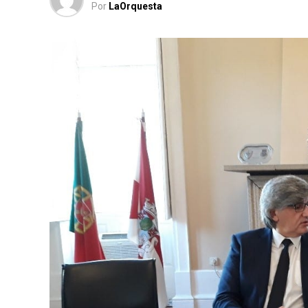
Por
LaOrquesta