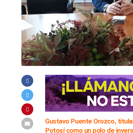
Gustavo Puente Orozco, titula
Potosí como un polo de inver