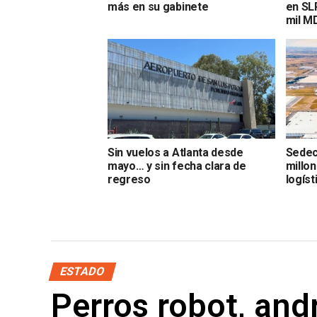
más en su gabinete
en SL
mil M
Sin vuelos a Atlanta desde
Sedec
mayo… y sin fecha clara de
millo
regreso
logíst
ESTADO
Perros robot, and