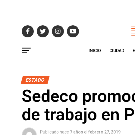
INICIO
CIUDAD
ESTADO
Sedeco promoc
de trabajo en 
Publicado hace
7 años
el
febrero 27, 2019