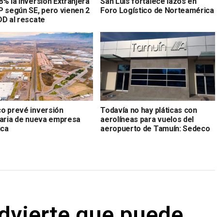
% la Inversión Extranjera
San Luis fortalece lazos en
P según SE, pero vienen 2
Foro Logístico de Norteamérica
DD al rescate
o prevé inversión
Todavía no hay pláticas con
naria de nueva empresa
aerolíneas para vuelos del
ica
aeropuerto de Tamuín: Sedeco
advierte que puede