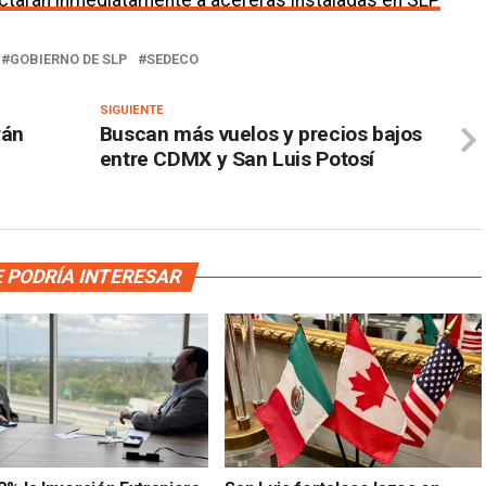
ctarán inmediatamente a acereras instaladas en SLP
GOBIERNO DE SLP
SEDECO
SIGUIENTE
rán
Buscan más vuelos y precios bajos
entre CDMX y San Luis Potosí
 PODRÍA INTERESAR