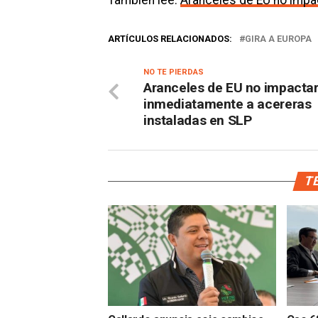
También lee:
Aranceles de EU no impa
ARTÍCULOS RELACIONADOS:
GIRA A EUROPA
NO TE PIERDAS
Aranceles de EU no impacta
inmediatamente a acereras
instaladas en SLP
TE