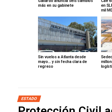
Gallardo anuncia seis cambios
Cae 68
más en su gabinete
en SL
mil M
Sin vuelos a Atlanta desde
Sedec
mayo… y sin fecha clara de
millo
regreso
logíst
ESTADO
Protección Civil 