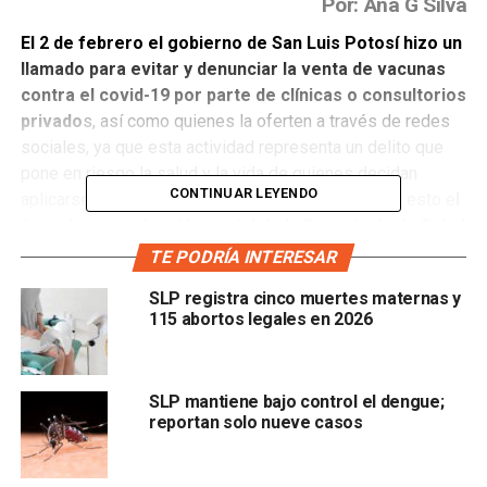
Por: Ana G Silva
El 2 de febrero el gobierno de San Luis Potosí hizo un
llamado para evitar y denunciar la venta de vacunas
contra el covid-19 por parte de clínicas o consultorios
privado
s, así como quienes la oferten a través de redes
sociales, ya que esta actividad representa un delito que
pone en riesgo la salud y la vida de quienes decidan
CONTINUAR LEYENDO
aplicarse una vacuna de dudosa procedencia. Ante esto e
l
área de comunicación social de la Secretaría de Salud
dio a conocer que durante las últimas semanas de
TE PODRÍA INTERESAR
enero se registró la comercialización de una
SLP registra cinco muertes maternas y
supuesta vacuna contra el covid-19 en la colonia
115 abortos legales en 2026
Balcones del Valle en la capital potosina.
Estas vacunas eran provenientes de Texas, Estados
SLP mantiene bajo control el dengue;
Unidos, y
tenían como fin el ofertarse en territorio
reportan solo nueve casos
potosino,
para ser aplicada en menores de edad
.
Fueron ofertadas mediante
grupos de WhatsApp y se
denunciaron a la Comisión Estatal de Protección