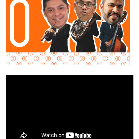
Además la disposición también señala que las personas
conductoras deberán cumplir con las demás medidas de
seguridad previstas en la legislación estatal.
La diputada Brisseire Sánchez López, explicó que
mantener las luces encendidas permite incrementar
la visibilidad de las motocicletas ante otros usuarios
de la vía
, debido a que por sus dimensiones pueden ser
menos perceptibles que otros vehículos, particularmente
durante determinadas condiciones de circulación.
Señaló que esta medida se encuentra contemplada dentro
de estándares internacionales de seguridad vial, entre
ellos los establecidos en la
Convención de Viena sobre
la Circulación Vial, d
e la que México forma parte, y tiene
como finalidad reducir los factores de riesgo asociados
con la circu lación de motocicletas.