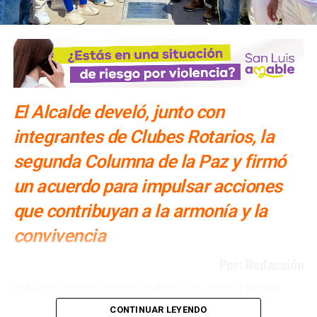
ARTÍCULOS RELACIONADOS:
BALCONES DEL VALLE
SECRETARÍA DE SALUD
SLP
VACUNAS CONTRA EL COVID-19
VENTA CLANDESTINA
SIGUIENTE
80% de las mujeres potosinas en prisión fueron
cómplices de hombres: Imes
El Alcalde develó, junto con
NO TE PIERDAS
integrantes de Clubes Rotarios, la
Estos son los cambios en el Gabinete de Gallardo
segunda Columna de la Paz y firmó
un acuerdo para impulsar acciones
que contribuyan a la armonía y la
convivencia
Por: Redacción
El Alcalde Enrique Galindo Ceballos se sumó a
Rotary
International y a los Clubes Rotarios de San Luis
CONTINUAR LEYENDO