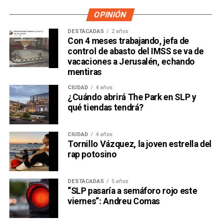
OPINIÓN
DESTACADAS
2 años
Con 4 meses trabajando, jefa de
control de abasto del IMSS se va de
vacaciones a Jerusalén, echando
mentiras
CIUDAD
4 años
¿Cuándo abrirá The Park en SLP y
qué tiendas tendrá?
CIUDAD
4 años
Tornillo Vázquez, la joven estrella del
rap potosino
DESTACADAS
5 años
“SLP pasaría a semáforo rojo este
viernes”: Andreu Comas