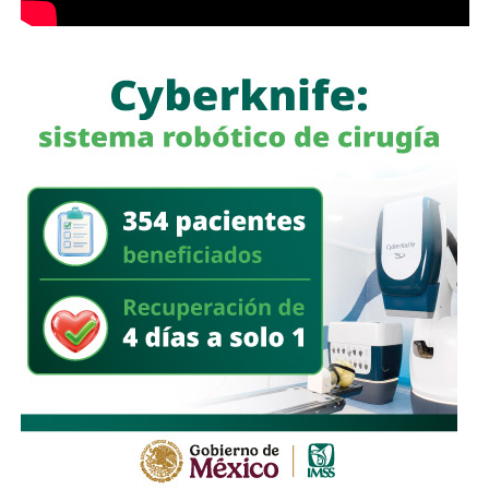
La legisladora destacó que, la Ley General de Movilidad y
Seguridad Vial establece la obligación de las autoridades
competentes de implementar medidas preventivas
orientadas a disminuir los factores de riesgo y garantizar,
en la mayor medida posible, la protección de la vida y la
integridad física de las personas durante sus
desplazamientos por las vías públicas.
Con la reforma aprobada, el marco regulatorio estatal
incorpora medidas adicionales dirigidas a mejorar la
seguridad de quienes utilizan motocicletas y
motonetas,
atendiendo principios y estándares