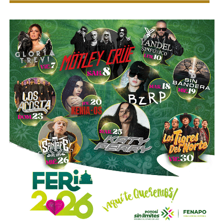
nacionales e internacionales en materia de movilidad y
seguridad vial.
La utilización de luces encendidas de manera permanente
y de elementos luminosos o reflejantes permitirá facilitar
la identificación de estos vehículos por parte de los
demás conductores, particularmente durante la noche, en
zonas con poca iluminación o ante condiciones que
reduzcan la visibilidad.
La diputada Sánchez López señaló que estas
disposiciones representan una medida preventiva
orientada a proteger la vida de las personas motociclistas,
disminuir la posibilidad de accidentes y reducir la
gravedad de las lesiones y fallecimientos derivados de
siniestros viales.
Con esta reforma, el Congreso del Estado fortalece las
acciones de prevención y seguridad vial, promoviendo una