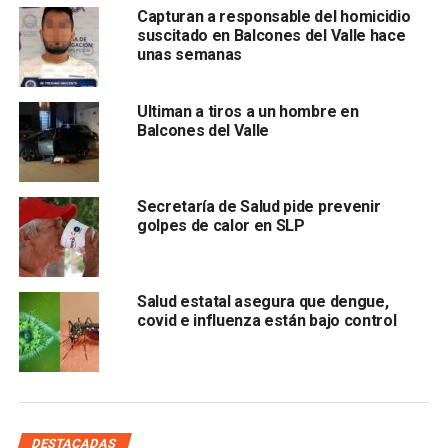
Capturan a responsable del homicidio
contra Riesgos Sanitarios (Coepris).
suscitado en Balcones del Valle hace
unas semanas
La vocera de la Secretaría de Salud detalló que la
venta de vacunas contra el covid es un delito contra
Ultiman a tiros a un hombre en
la salud
, pues representa un riesgo alto recibir una dosis
Balcones del Valle
clandestina para cualquier persona, pues recordó que
todo inmunológico autorizado para ser aplicado
requiere de extremos cuidados de refrigeración, por
Secretaría de Salud pide prevenir
tanto, no se descartó que las dosis que vendieron
golpes de calor en SLP
fueron sustraídas de manera clandestina de Estados
Unidos pa
Salud estatal asegura que dengue,
covid e influenza están bajo control
DESTACADAS