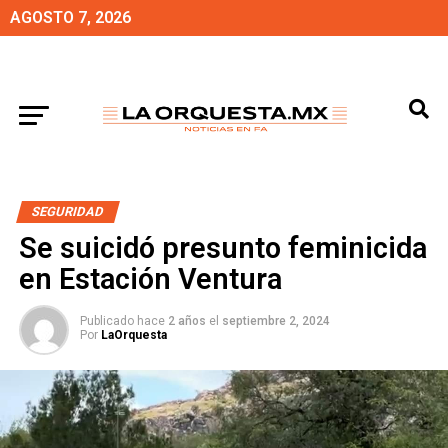
AGOSTO 7, 2026
SEGURIDAD
Se suicidó presunto feminicida
en Estación Ventura
Publicado hace
2 años
el
septiembre 2, 2024
Por
LaOrquesta