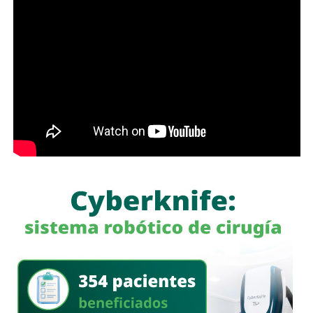
De acuerdo con el secretario, durante esta intervención
también
fue localizada una persona que
presuntamente se encontraba privada de su libertad
,
por lo que fue rescatada por los elementos de la Guardia
Civil Estatal.
Explicó que
los detenidos fueron puestos a
disposición de las autoridades correspondientes
para
continuar con las investigaciones y definir su situación
jurídica.
El titular de Seguridad destacó que estos resultados
fueron presentados durante la Mesa de Coordinación para
la Construcción de la Paz, como parte de las acciones
implementadas para combatir delitos de alto impacto en
San Luis Potosí.