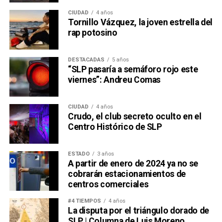
CIUDAD
4 años
Tornillo Vázquez, la joven estrella del
rap potosino
DESTACADAS
5 años
“SLP pasaría a semáforo rojo este
viernes”: Andreu Comas
CIUDAD
4 años
Crudo, el club secreto oculto en el
Centro Histórico de SLP
ESTADO
3 años
A partir de enero de 2024 ya no se
cobrarán estacionamientos de
centros comerciales
#4 TIEMPOS
4 años
La disputa por el triángulo dorado de
SLP | Columna de Luis Moreno