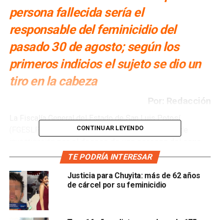
persona fallecida sería el
responsable del feminicidio del
pasado 30 de agosto; según los
primeros indicios el sujeto se dio un
tiro en la cabeza
Por: Redacción
La Fiscalía General del Estado de San Luis Potosí
CONTINUAR LEYENDO
(FGESLP) trabaja en la integración de una carpeta de
investigación
por el deceso de una persona del sexo
masculino en la comunidad Estación Ventura, Soledad
TE PODRÍA INTERESAR
de Graciano Sánchez.
Justicia para Chuyita: más de 62 años
de cárcel por su feminicidio
En respuesta al reporte, la Policía de Investigación (PDI)
se trasladó al sitio de los hechos,
donde constataron
que se encontraba un hombre sin vida.