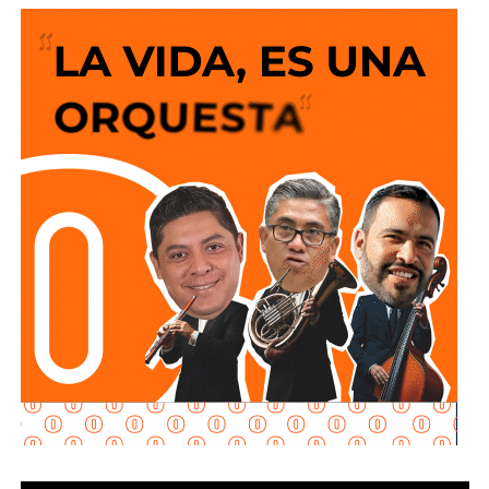
Juárez Hernández
.
El funcionario señaló que
los primeros dos sujetos
estarían relacionados con diversos hechos delictivos
,
entre ellos robo de motocicletas, asaltos a
establecimientos y presunta venta de droga. Indicó que
ambos se habían vuelto visibles en redes sociales a
través de videos relacionados con sus actividades.
Juárez Hernández agregó que, durante otro operativo,
fueron detenidas dos personas originarias de
Tamaulipas
, a quienes se les aseguraron
cinco armas
largas y dos armas cortas.