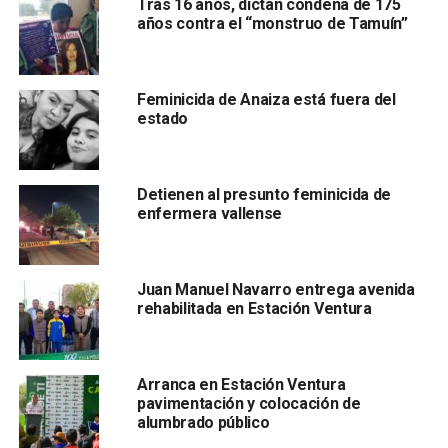
Tras 16 años, dictan condena de 175
años contra el “monstruo de Tamuín”
Feminicida de Anaiza está fuera del
estado
Por lo cual, se notificó al Servicio Médico Legal (Semele)
para que realizara el traslado del cuerpo y la necropsia de
Ley. Asimismo,
el personal de Servicios Periciales
acudió al sitio para realizar el procesamiento y
Detienen al presunto feminicida de
enfermera vallense
análisis del área.
Juan Manuel Navarro entrega avenida
rehabilitada en Estación Ventura
De igual manera, elementos operativos de la FGESLP
llevan a cabo las acciones necesarias y labores de campo,
Arranca en Estación Ventura
mismas que permitieron identificar a la persona
pavimentación y colocación de
alumbrado público
fallecida, además, las primeras indagatorias dieron