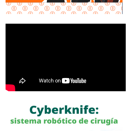
Estela Arriaga
recordó que anteriormente el
DIF
ofrecía
atención psicológica individual, grupal, familiar y de pareja;
sin embargo, ante la creciente demanda de estos
servicios, se tomó la decisión, con el impulso del
alcalde
Enrique Galindo
, de crear el
Centro Municipal de Salud
Mental
para ampliar la cobertura y garantizar una atención
más integral al paciente y a su familia con
psiquiatría y
neuropsicología
.
Como parte de la conmemoración, se impartió la
conferencia “
Enséñale a tu cerebro quién manda
“, a
cargo del experto internacional en neurociencias,
Dr.
Jaime Eduardo Calixto
, orientada a sensibilizar a la
población sobre la importancia de atender la salud mental