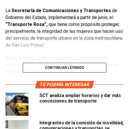
La
Secretaría de Comunicaciones y Transportes
de
Gobierno del Estado, implementará a partir de junio, el
“Transporte Rosa”,
que tiene como propósito proteger,
principalmente, la integridad de las mujeres que hacen uso
del servicio de transporte urbano en la zona metropolitana
de San Luis Potosí.
De esta forma se da cumplimento al ordenamiento
establecido en el
Artículo 67 de la Ley de Transporte
CONTINUAR LEYENDO
Público del Estado
, que señala la obligatoriedad de que
en todas las rutas de transporte colectivo deberán operar
TE PODRÍA INTERESAR
vehículos de uso exclusivo para mujeres y menores de
edad que las acompañen, así como para personas de la
SCT analiza ampliar horarios y dar más
tercera edad, en número suficiente para atender la
concesiones de transporte
demanda de acuerdo con los estándares de ocupación.
Es importante señalar que de acuerdo a la reforma
Integrantes de la comisión de movilidad,
establecida por el
H. Congreso del Estado
comunicaciones y transportes se