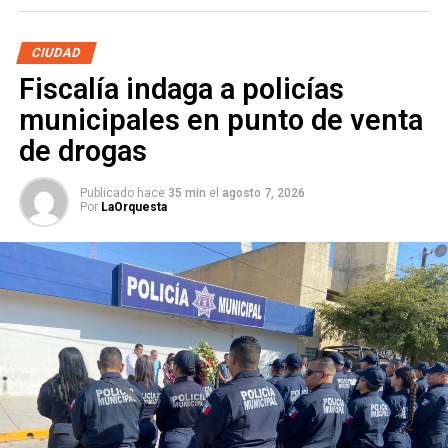
menores de edad que las acompañen y adultos
mayores.
CIUDAD
Fiscalía indaga a policías
municipales en punto de venta
de drogas
ARTÍCULOS RELACIONADOS:
SCT
TRANSPORTE ROSA
Publicado hace
35 min
el
agosto 7, 2026
Por
LaOrquesta
SIGUIENTE
Condenan al youtuber que humilló a un mendigo a
pagarle 20.000 euros
NO TE PIERDAS
Ayuntamiento de Soledad se suma a la
conmemoración del Día Mundial Sin Tabaco