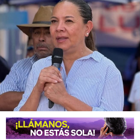
, comisario de la
Secretaría de Seguridad Pública y
Protección Ciudadana Municipal (SSPC)
, ni con el
alcalde Enrique Galindo Ceballos
, sobre este caso.
La titular de la
FGESLP
sostuvo que el escrutinio sobre la
actuación policial es de interés público. “A todo el mundo
nos conviene saber qué está haciendo nuestro policía”,
afirmó.
García Cázares
llamó a la ciudadanía a denunciar
cualquier conducta irregular y aclaró que el llamado no se
limita a la corporación municipal, sino que abarca a todas