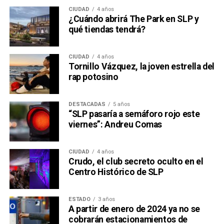
CIUDAD
4 años
¿Cuándo abrirá The Park en SLP y
qué tiendas tendrá?
CIUDAD
4 años
Tornillo Vázquez, la joven estrella del
rap potosino
DESTACADAS
5 años
“SLP pasaría a semáforo rojo este
viernes”: Andreu Comas
CIUDAD
4 años
Crudo, el club secreto oculto en el
Centro Histórico de SLP
ESTADO
3 años
A partir de enero de 2024 ya no se
cobrarán estacionamientos de