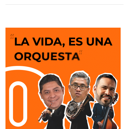
espacio se ha consolidado como un referente en la
atención psicológica y psiquiátrica.
Al complementar los servicios que bien daba el
DIF
Capitalino
, en cinco años se han brindado
más de 13 mil
700 servicios.
La
presidenta del DIF
señaló que uno de los mayores
logros es que hoy las personas encuentran un espacio
donde son acompañadas. “Hay que celebrar que
hoy el
paciente es escuchado
, que una familia encuentra
esperanza y que una comunidad avanza”, expresó, al
destacar que el
Centro
impulsa una nueva cultura en torno
al bienestar emocional, promoviendo el mensaje de que
pedir ayuda es un derecho y un paso fundamental para
cuidar la salud mental.