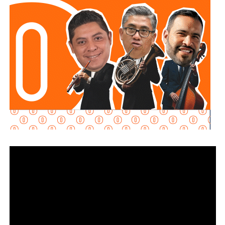
inversión permitirá reducir riesgos para el personal
operativo, atender con mayor rapidez situaciones de
emergencia y garantizar más seguridad y tranquilidad a las
familias potosinas.
Ricardo Gallardo reconoció la labor de la Secretaría de la
Defensa Nacional mediante la aplicación del Plan DN-III-E,
así como el trabajo del Heroico Cuerpo de Bomberos y de
las agrupaciones de salvamento y rescate, cuyos
integrantes, dijo, son auténticos héroes que protegen
diariamente la vida, la integridad y el patrimonio de la
población.