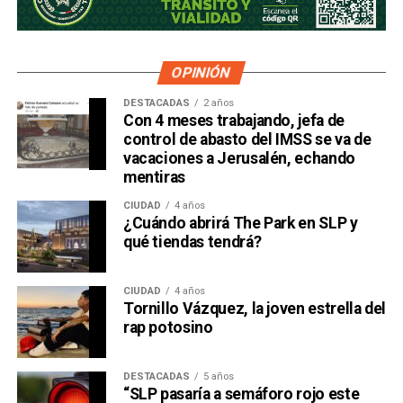
OPINIÓN
DESTACADAS
2 años
Con 4 meses trabajando, jefa de
control de abasto del IMSS se va de
vacaciones a Jerusalén, echando
mentiras
CIUDAD
4 años
¿Cuándo abrirá The Park en SLP y
qué tiendas tendrá?
CIUDAD
4 años
Tornillo Vázquez, la joven estrella del
rap potosino
DESTACADAS
5 años
“SLP pasaría a semáforo rojo este