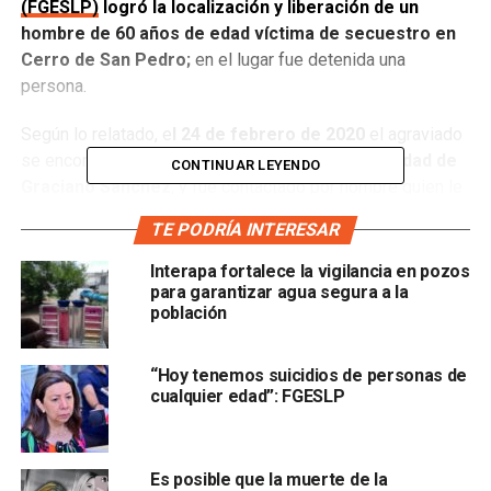
(FGESLP)
logró la localización y liberación de un
hombre de 60 años de edad víctima de secuestro en
Cerro de San Pedro;
en el lugar fue detenida una
persona.
Según lo relatado, e
l 24 de febrero de 2020
el agraviado
se encontraba en la
carretera Rioverde en Soledad de
CONTINUAR LEYENDO
Graciano Sánchez
, y fue contactado por hombre quien le
hizo creer esta
r interesado en la compra de un
TE PODRÍA INTERESAR
automóvil de su propiedad, por lo que accedió a
mostrarle que se encontraba en buenas condiciones,
Interapa fortalece la vigilancia en pozos
sin embrago ya no se volvió a saber de él.
para garantizar agua segura a la
población
Horas más tarde, l
a familia recibió una llamada donde
solicitaban una fuerte cantidad de dinero en efectivo
“Hoy tenemos suicidios de personas de
por la liberación del hombre,
por lo que decidieron
cualquier edad”: FGESLP
informar a las autoridades, solicitando el acompañamiento
y la asesoría sobre el manejo de la situación.
Es posible que la muerte de la