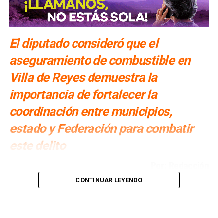
El diputado consideró que el
aseguramiento de combustible en
Villa de Reyes demuestra la
importancia de fortalecer la
coordinación entre municipios,
estado y Federación para combatir
este delito
Por: Redacción
CONTINUAR LEYENDO
Cuauhtli Badillo Moreno
, presidente de la Comisión de
Seguridad Pública, Prevención y Reinserción Social del
Congreso del Estado, llamó a las y los presidentes
municipales a mantenerse atentos y denunciar cualquier