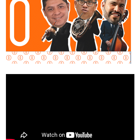
familias potosinas.
Ricardo Gallardo reconoció la labor de la Secretaría de la
Defensa Nacional mediante la aplicación del Plan DN-III-E,
así como el trabajo del Heroico Cuerpo de Bomberos y de
las agrupaciones de salvamento y rescate, cuyos
integrantes, dijo, son auténticos héroes que protegen
diariamente la vida, la integridad y el patrimonio de la
población.