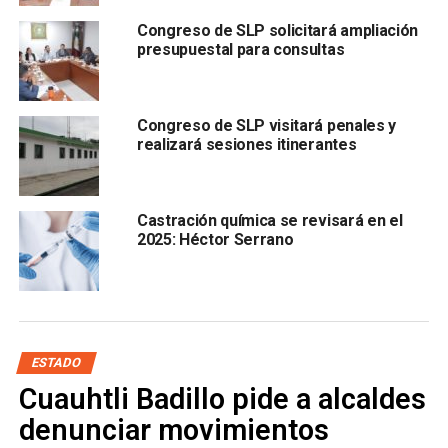
se conocen en todas partes”.
Congreso de SLP solicitará ampliación
presupuestal para consultas
Congreso de SLP visitará penales y
realizará sesiones itinerantes
El diputado Govea Arcos consideró que “l
as autoridades
creen que viven en un mundo de cristal y esto es
global
, nos pegará y afectará la producción económica, en
el caso de San Luis de la industria automotriz porque la
Castración química se revisará en el
2025: Héctor Serrano
producción va disminuir, es un tema serio, que debe ser
atendido en esos términos”.
También lee:
California confirma primer caso de
coronavirus de origen desconocido
ESTADO
ARTÍCULOS RELACIONADOS:
CONGRESO DE SLP
Cuauhtli Badillo pide a alcaldes
CORONAVIRUS
GOVEA
SLP
denunciar movimientos
SIGUIENTE