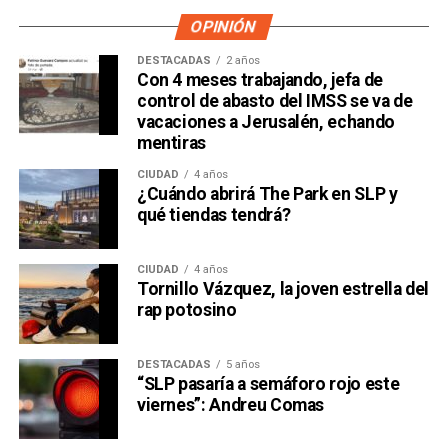
OPINIÓN
DESTACADAS
2 años
Con 4 meses trabajando, jefa de
control de abasto del IMSS se va de
vacaciones a Jerusalén, echando
mentiras
CIUDAD
4 años
¿Cuándo abrirá The Park en SLP y
qué tiendas tendrá?
CIUDAD
4 años
Tornillo Vázquez, la joven estrella del
rap potosino
DESTACADAS
5 años
“SLP pasaría a semáforo rojo este
viernes”: Andreu Comas