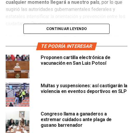
cualquier momento llegará a nuestro país
, por lo que
sugirió las autoridades gubernamentales federales y
estatales intensificar la orientación y prevención entre los
ciudadanos, “lo que no ha ocurrido”.
CONTINUAR LEYENDO
“Los
ciudadanos necesitamos prepararnos para el
peor escenario
y este brote que se originó en China, no
TE PODRÍA INTERESAR
se tiene medicamento ni vacuna para atender a las
Proponen cartilla electrónica de
personas, por lo que s
e ha propagado en 35 países
vacunación en San Luis Potosí
alrededor del mundo
y es claro que nos va a impactar
más temprano que tarde en México”, dijo.
Multas y suspensiones: así castigarán la
violencia en eventos deportivos en SLP
Añadió que “el gobierno federal y el estatal, a través de
Congreso llama a ganaderos a
extremar cuidados ante plaga de
sus oficinas de Salud, no han hecho nada para informar a la
gusano barrenador
sociedad de los gravísimos problemas que implica y que