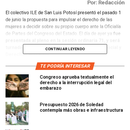
Por: Redacción
El colectivo ILE de San Luis Potosí presentó el pasado 1
de junio la propuesta para impulsar el derecho de las
mujeres a decidir sobre su propio cuerpo ante la Oficialía
de Partes del Congreso del Estado. El día de ayer ya
fue
presentada al pleno en la sesión ordinaria 71, y será
turnada a la Comisión de Justicia, Asistencia Social y
CONTINUAR LEYENDO
Derechos Humanos.
TE PODRÍA INTERESAR
La iniciativa indica que
la Secretaría de Salud del Estado
deberá facilitar los servicios necesarios para la
Congreso aprueba textualmente el
interrupción del embarazo en forma gratuita y
derecho a la interrupción legal del
universal;
agrega que las propias instituciones de salud
embarazo
del Gobierno del Estado
tendrán que atender a todas
las mujeres solicitantes, sin importar que cuenten
Presupuesto 2026 de Soledad
con servicios de salud públicos o privados.
contempla más obras e infraestructura
Integrantes del colectivo afirmaron que cuando la mujer
decida practicar la interrupción del embarazó, la institución