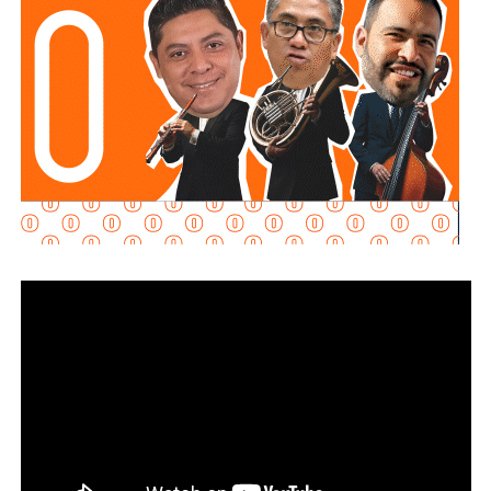
contextos de comunicación pública.
La decisión legislativa es más apertura que cierre. El
Congreso enfatizó que la derogación “no limita la potestad
del Congreso del Estado para continuar el análisis y, en su
caso, desarrollar un marco jurídico integral en materia de
inteligencia artificial”. Con la eliminación de estas tres
normas, la legislatura abre espacio para una nueva
regulación “sustentada en parámetros de control de
regularidad constitucional”, es decir, con especial cuidado
en que cualquier restricción a la tecnología no contravenga
derechos constitucionales.