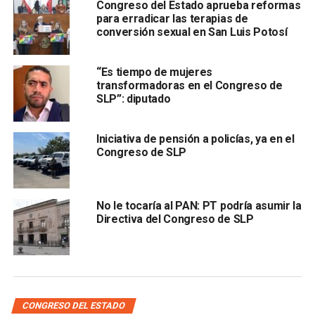
Congreso del Estado aprueba reformas
deberá de atender la solicitud en un plazo no mayor a
para erradicar las terapias de
cinco días
, contados a partir de que esta sea presentada,
conversión sexual en San Luis Potosí
además de agregar que es de importancia que
la práctica
clínica de la interrupción del embarazo atienda los
“Es tiempo de mujeres
derechos humanos de las mujeres,
como la no
transformadoras en el Congreso de
discriminación y confidencialidad de sus datos
SLP”: diputado
personales.
Iniciativa de pensión a policías, ya en el
La propuesta aborda la definición del aborto ilegal como la
Congreso de SLP
interrupción del embarazo después de la décima
segunda semana de gestación con distintas penas
No le tocaría al PAN: PT podría asumir la
Directiva del Congreso de SLP
CONGRESO DEL ESTADO