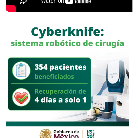
Para construir ese marco, el Congreso propiciará
“mecanismos de deliberación plural, abierta, técnica y
participativa” que incluyan a instituciones académicas,
especialistas, organismos públicos, organizaciones de la
sociedad civil y sectores productivos. Este enfoque
sugiere que la legislatura busca escuchar más allá de su
propio hemiciclo antes de escribir nuevas normas.
La próxima sesión de la
Diputación Permanente
está
programada para el viernes 7 de agosto de 2026 a las
9:00 horas.
También lee:
Se abre nueva ruta para el análisis sobre uso
y regulación de inteligencia artificial