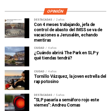
OPINIÓN
DESTACADAS
2 años
Con 4 meses trabajando, jefa de
control de abasto del IMSS se va de
vacaciones a Jerusalén, echando
mentiras
CIUDAD
4 años
¿Cuándo abrirá The Park en SLP y
qué tiendas tendrá?
CIUDAD
4 años
Tornillo Vázquez, la joven estrella del
rap potosino
DESTACADAS
5 años
“SLP pasaría a semáforo rojo este
viernes”: Andreu Comas