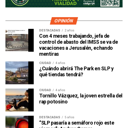
OPINIÓN
DESTACADAS
2 años
Con 4 meses trabajando, jefa de
control de abasto del IMSS se va de
vacaciones a Jerusalén, echando
mentiras
CIUDAD
4 años
¿Cuándo abrirá The Park en SLP y
qué tiendas tendrá?
CIUDAD
4 años
Tornillo Vázquez, la joven estrella del
rap potosino
DESTACADAS
5 años
“SLP pasaría a semáforo rojo este