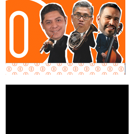
operativo, atender con mayor rapidez situaciones de
emergencia y garantizar más seguridad y tranquilidad a las
familias potosinas.
Ricardo Gallardo reconoció la labor de la Secretaría de la
Defensa Nacional mediante la aplicación del Plan DN-III-E,
así como el trabajo del Heroico Cuerpo de Bomberos y de
las agrupaciones de salvamento y rescate, cuyos
integrantes, dijo, son auténticos héroes que protegen
diariamente la vida, la integridad y el patrimonio de la
población.