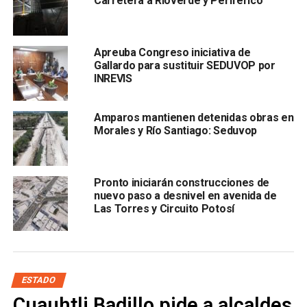
Carretera a Rioverde y Periférico
La organización civil señaló una ausencia de estudio de
impacto ambiental de la obra, además que tras el arranque
de la misma, se efectuaran actos de desmonte, tala y
Apreuba Congreso iniciativa de
derribo de árboles a lo largo del río.
Gallardo para sustituir SEDUVOP por
INREVIS
Amparos mantienen detenidas obras en
Morales y Río Santiago: Seduvop
Pronto iniciarán construcciones de
nuevo paso a desnivel en avenida de
La decisión judicial ordena detener de forma inmediata
Las Torres y Circuito Potosí
cualquier acto de deforestación, poda, derribo o traslado
de vegetación, en tanto no se acredite la existencia de
permisos ambientales que sean válidos, dictámenes
técnicos especializados así como las medidas de
ESTADO
mitigación o reforestación adecuadas.
Cuauhtli Badillo pide a alcaldes