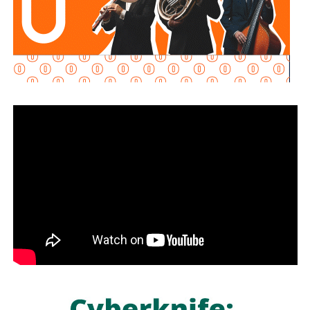
Señaló que esta infraestructura también genera mayor
confianza para las inversiones nacionales e
internacionales, al mejorar la conectividad entre las zonas
habitacionales, industriales y comerciales, consolidando a
San Luis Potosí como un destino estratégico para el
desarrollo económico.
“Desde hace cinco años comenzó la construcción de un
nuevo
San Luis Potosí,
donde las obras, los programas
sociales y las oportunidades llegan a las cuatro regiones
del estado. Hoy contamos con un
Circuito Potosí
moderno, nuevas carreteras, infraestructura educativa y
proyectos que están transformando la vida de las familias
potosinas”, expresó la Senadora del Partido Verde.