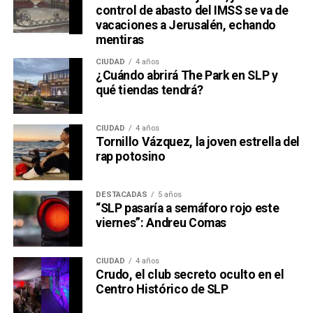
control de abasto del IMSS se va de
vacaciones a Jerusalén, echando
mentiras
CIUDAD
4 años
¿Cuándo abrirá The Park en SLP y
qué tiendas tendrá?
CIUDAD
4 años
Tornillo Vázquez, la joven estrella del
rap potosino
DESTACADAS
5 años
“SLP pasaría a semáforo rojo este
viernes”: Andreu Comas
CIUDAD
4 años
Crudo, el club secreto oculto en el
Centro Histórico de SLP