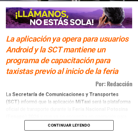
La aplicación ya opera para usuarios
Android y la SCT mantiene un
programa de capacitación para
taxistas previo al inicio de la feria
Por: Redacción
La
Secretaría de Comunicaciones y Transportes
(SCT)
informó que la aplicación
MiTaxi
será la plataforma
oficial de transporte durante la
Feria Nacional Potosina
(Fenapo)
2026
y que ya se encuentra en operación para
usuarios con dispositivos
Android
.
CONTINUAR LEYENDO
La
titular de la dependencia, Araceli Martínez Acosta
,