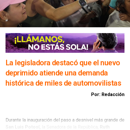
la realización de desfogues controlados para proteger
viviendas, infraestructura y bienes materiales de la
población.
Además, exhortó a la ciudadanía a evitar transitar por el
bulevar Río Santiago durante las lluvias, ya que los
colectores pluviales descargan directamente hacia esa
vialidad, incrementando el riesgo para automovilistas y
peatones.
La legisladora destacó que el nuevo
deprimido atiende una demanda
histórica de miles de automovilistas
Por: Redacción
Durante la inauguración del paso a desnivel más grande de
San Luis Potosí,
la Senadora de la República,
Ruth