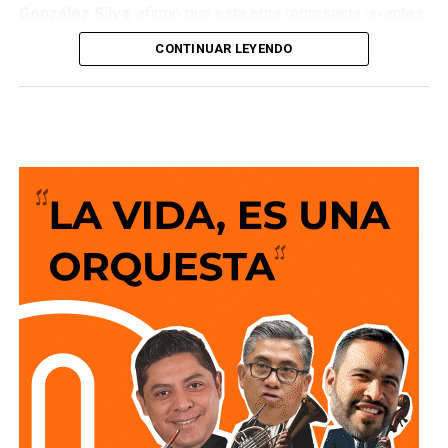
González Silva
, afirmó que esta obra representa un antes
y un después para la movilidad del estado al consolidar a
CONTINUAR LEYENDO
San Luis Potosí como una de las entidades con mayor
desarrollo en infraestructura del país, resultado de cinco
años de trabajo y visión del Gobierno del Cambio.
La legisladora destacó que el nuevo deprimido atiende
una demanda histórica de miles de automovilistas y
permitirá reducir significativamente los tiempos de
traslado, lo que se traduce en una mejor calidad de vida
para las familias potosinas, al disponer de más tiempo
para convivir, además de fortalecer la competitividad del
estado.