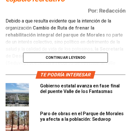
Por: Redacción
Debido a que resulta evidente que la intención de la
organización
Cambio de Ruta de frenar la
rehabilitación integral del parque de Morales
no parte
de un interés colectivo, sino político en detrimento de la
salud y la calidad de vida de los potosinos,
la Secretaría
de Desarrollo Urbano, Vivienda y Obra Pública
CONTINUAR LEYENDO
(Seduvop) presentará recurso de revisión al fallo
emitido por la justicia federal.
TE PODRÍA INTERESAR
La titular de la dependencia estatal
, Leticia Vargas
Gobierno estatal avanza en fase final
Tinajero,
dijo que la obra en cuestión resulta prioritaria ya
del puente Valle de los Fantasmas
que
el deterioro que desde hace años presenta ese
importante pulmón urbano
configura un riesgo real para
la sobrevivencia de sus áreas verdes y la funcionalidad de
Paro de obras en el Parque de Morales
su infraestructura recreativa.
ya afecta a la población: Seduvop
Lamentó que la organización civil insista en impedir y