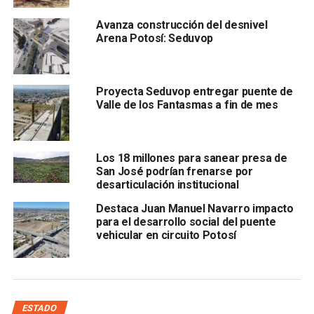
desacreditar toda obra ejecutada por el Gobierno del
Avanza construcción del desnivel
Estado y que lo haga por un supuesto interés
Arena Potosí: Seduvop
colectivo,
Proyecta Seduvop entregar puente de
Valle de los Fantasmas a fin de mes
Los 18 millones para sanear presa de
San José podrían frenarse por
desarticulación institucional
cuando a estas alturas resulta notorio que
lo hace con
fines netamente políticos.
Destaca Juan Manuel Navarro impacto
para el desarrollo social del puente
Vargas Tinajero cuestionó el silencio que Cambio de Ruta
vehicular en circuito Potosí
mantuvo ante la omisión del ayuntamiento capitalino que
motivó el deterioro paulatino del parque, al punto que el
Gobierno del Estado tuvo que intervenir en su rescate.
ESTADO