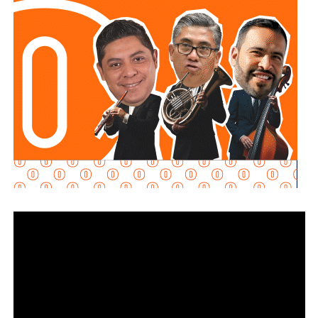
privilegiando el beneficio para la población.
“Cada calle
2.0
cuenta.
Lo importante es el beneficio que representa para
las familias”, expresó. Asimismo, adelantó: “Tenemos la
intervención de otros arranques de obras integrales entre
esta semana y la siguiente, hasta el
próximo sábado 14
,
del programa
Vialidades Potosinas
“. Agregó que las
acciones continuarán en colonias como
Tierra Blanca,
Peñascal, Mártires de la Revolución, Rancho de la
Cruz, Imperio Azteca, Rancho El Aguaje
y en todas aquellas zonas que aún presentan rezagos.
Enrique Galindo Ceballos
señaló que las obras