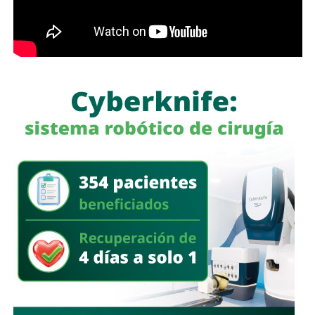
contemplan pavimentación integral, renovación de redes
de agua potable y drenaje, alumbrado público, banquetas,
guarniciones, rampas para personas con discapacidad,
pasos peatonales y señalética, con el propósito de
mejorar la movilidad, fortalecer la seguridad vial y elevar la
calidad de vida de las familias. Indicó que, en el caso de la
calle Enramadas
, se intervienen además
mil 280 metros
cuadrados
de pavimento
como parte del compromiso de
llevar infraestructura completa a las colonias.
El presidente municipal reiteró que el
Gobierno de la
Capital
continuará llevando obra pública a más colonias y
comunidades para reducir rezagos históricos y construir
vialidades más seguras, funcionales y duraderas. Subrayó
que la estrategia de
Vialidades Potosinas 2.0
mantiene
un avance sostenido para responder a las necesidades de
la población y mejorar la conectividad en todo el municipio.
También lee:
Gloria Trevi visita La Pila antes de su