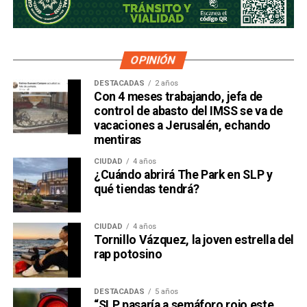
OPINIÓN
DESTACADAS
2 años
Con 4 meses trabajando, jefa de
control de abasto del IMSS se va de
vacaciones a Jerusalén, echando
mentiras
CIUDAD
4 años
¿Cuándo abrirá The Park en SLP y
qué tiendas tendrá?
CIUDAD
4 años
Tornillo Vázquez, la joven estrella del
rap potosino
DESTACADAS
5 años
“SLP pasaría a semáforo rojo este