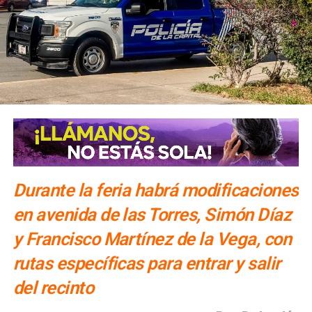
sus inmediaciones.
María Eugenia Vilet,
en representación de las familias
beneficiarias, destacó que el inicio de los trabajos
representa una respuesta a décadas de solicitudes
vecinales y lo calificó como un acto de justicia social.
Habitantes de la zona reconocieron también la atención
del Gobierno de la Capital a sus peticiones.
En el
arranque participaron representantes de la Mesa de
Paz, en coordinación con el Gobierno Federal
Durante la feria habrá modificaciones
en avenida de las Torres, Simón Díaz
y Francisco Martínez de la Vega, con
rutas específicas para entrar y salir
del recinto
, quienes destacaron la recuperación de espacios públicos