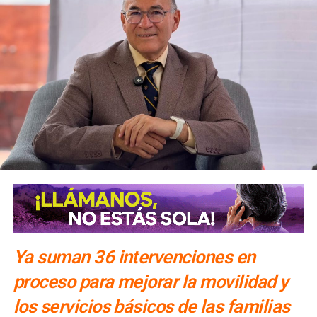
Para la salida del recinto,
el flujo vehicular se distribuirá
principalmente hacia Circuito Potosí,
mediante la
incorporación desde avenida de las Torres. Como salida
secundaria, los automovilistas podrán continuar por esta
misma vialidad para incorporarse a avenida Simón Díaz,
con dirección a avenida de la Constitución y el
fraccionamiento Simón Díaz.
Como parte de la estrategia de movilidad, la avenida
Francisco Martínez de la Vega, en el tramo comprendido
entre avenida de las Torres y avenida Simón Díaz,
permanecerá cerrada al tránsito vehicular.
El primer
tramo, de avenida de las Torres al callejón peatonal
América del Sur,
Ya suman 36 intervenciones en
proceso para mejorar la movilidad y
los servicios básicos de las familias